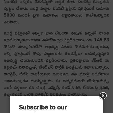
సింగరేణి ఎన్నికల మేనిఫెస్టులో ఇచ్చిన మాట నిలబెట్టు కున్నామ‌ని
స్ప‌ష్టం చేశారు. ఇండ్ల పట్టాల పంపిణీ ప్రక్రియ పూర్తయితే సుమారు
5000 మందికి పైగా మహిళలు లక్షాధికారులు కాబోతున్నారని
తెలిపారు.
ఇండ్ల పట్టాలతో అప్పుల బాధ లేకుండా తక్కువ ఖర్చుతో సొంత
ఇంటి నిర్మాణాలు కూడా చేసుకోవ‌చ్చ‌ని వెల్ల‌డించారు. రూ. 145.83
కోట్లతో మున్సిపాలిటీలో అభివృద్ధి పనులు కొనసాగుతున్నాయని,
అన్నీ పూర్త‌యితే గొప్ప పట్టణాలను తలదన్నేలా రామకృష్ణాపూర్
అభివృద్ధి చెందుతుందని వెల్ల‌డించారు. ప్రతిపక్షాలకు కేసీఆర్ ను
తిట్టడమే నినాదమైతే, టీఆర్ఎస్ పార్టీకి సంక్షేమమే విధానమ‌న్నారు.
కాంగ్రెస్, బీజేపీ రాజకీయాలు కలుషితం చేసి ప్రజల్లో విషబీజాలు
నాటుతున్నారని దుయ్య‌బ్ట్టారు. ఈ కార్యక్రమంలో జోగురామన్న,
ఎంపీ వద్దిరాజు రవి చంద్ర, ఎమ్మెల్సీ దండే విఠల్, రేణికుంట్ల ప్రవీణ్,
జిల్లా కలెక్టర్ భారతి హొళ్లికేరి త‌దిత‌రులు పాల్గొన్నారు.
Subscribe to our