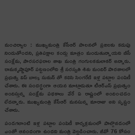
మంచిర్యాల : ముఖ్య‌మంత్రి కేసీఆర్ పాల‌న‌లో ప్ర‌జ‌ల‌కు క‌డుపు
నిండుతోంద‌ని, ప్ర‌తిప‌క్షాల కండ్లు మాత్రం మండుతున్నాయ‌ని బీసీ
సంక్షేమ, పౌరసరఫరాల శాఖ మంత్రి గంగులకమలాకర్ అన్నారు.
రామకృష్ణాపూర్ పట్టణంలోని శ్రీ సరస్వతి శిశు మందిర్ పాఠశాలలో
ప్రభుత్వ విప్ బాల్క సుమన్ తో క‌లిసి సింగరేణి ఇళ్ల పట్టాల పంపిణీ
చేశారు. ఈ సంద‌ర్భంగా ఆయ‌న మాట్లాడుతూ టీఆర్ఎస్ ప్రభుత్వం
అందిస్తున్న సంక్షేమ పథకాలు వేరే ఏ రాష్ట్రంలో అందించడం
లేదన్నారు. ముఖ్యమంత్రి కేసీఆర్ మనసున్న మారాజు అని స్ప‌ష్టం
చేశారు.
పండగలాంటి ఇళ్ల పట్టాల పంపిణీ కార్యక్రమంలో పాల్గొనడంలో
ఎంతో ఆనందంగా ఉందని మంత్రి వెల్ల‌డించారు. జీవో 76 కోసం