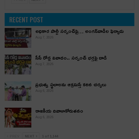
RECENT POST
అధికార పార్టీ స‌ర్పంచ్‌పై… అంగ‌న్‌వాడీల ఫిర్యాదు
Aug 7, 2026
సీసీ రోడ్ల వివాదం.. స‌ర్పంచ్ భ‌ర్త‌పై దాడి
Aug 7, 2026
ప్రభుత్వ స్థలాలను ఆక్రమిస్తే కఠిన చర్యలు
Aug 6, 2026
రాజకీయ దివాళాకోరుతనం
Aug 6, 2026
PREV
NEXT
1 of 1,144