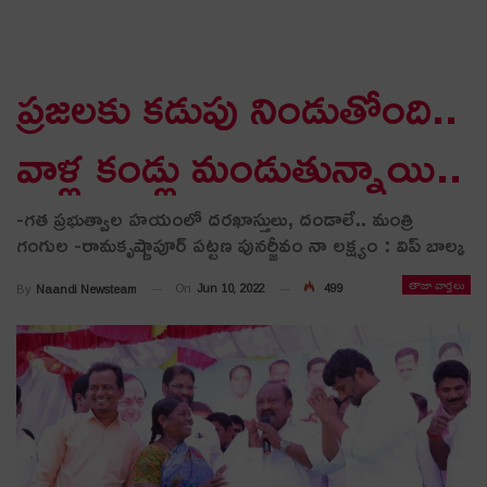
ప్ర‌జ‌ల‌కు క‌డుపు నిండుతోంది..
వాళ్ల కండ్లు మండుతున్నాయి..
-గ‌త ప్ర‌భుత్వాల హ‌యంలో ద‌ర‌ఖాస్తులు, దండాలే.. మంత్రి
గంగుల‌ -రామకృష్ణాపూర్ పట్టణ పునర్జీవం నా లక్ష్యం : విప్ బాల్క‌
తాజా వార్తలు
On
Jun 10, 2022
499
By
Naandi Newsteam