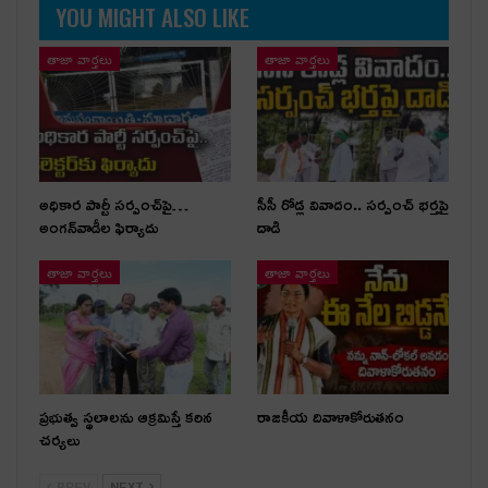
YOU MIGHT ALSO LIKE
తాజా వార్తలు
తాజా వార్తలు
అధికార పార్టీ స‌ర్పంచ్‌పై…
సీసీ రోడ్ల వివాదం.. స‌ర్పంచ్ భ‌ర్త‌పై
అంగ‌న్‌వాడీల ఫిర్యాదు
దాడి
తాజా వార్తలు
తాజా వార్తలు
ప్రభుత్వ స్థలాలను ఆక్రమిస్తే కఠిన
రాజకీయ దివాళాకోరుతనం
చర్యలు
PREV
NEXT