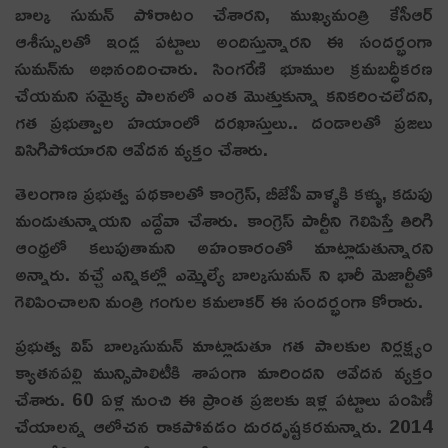
బాల్క సుమన్ పోరాటం చేశార‌ని, ముఖ్య‌మంత్రి కేసీఆర్
ఆశీస్సులతో ఇండ్ల పట్టాలు అందిస్తున్నారని ఈ సంద‌ర్భంగా
సుమ‌న్‌ను అభినందించారు. సింగరేణి భూముల క్రమబద్ధీకరణ
చేయమని సమైక్య పాలనలో ఎంత మొత్తుకున్నా కనికరించలేదని,
గత ప్రభుత్వాల హయాంలో దరఖాస్తులు.. దండాలతో ప్రజలు
విసిగిపోయారని ఆవేద‌న వ్య‌క్తం చేశారు.
తెలంగాణ ప్రభుత్వ పథకాలతో కాంగ్రెస్, బీజేపీ వాళ్ళకి కళ్ళు, కడుపు
మండుతున్నాయ‌ని ఎద్దేవా చేశారు. కాంగ్రెస్ పార్టీని గెలిపిస్తే తిరిగి
ఆంధ్రలో కలుపుతామని అహంకారంతో మాట్లాడుతున్నారని
అన్నారు. వచ్చే ఎన్నికల్లో ఎమ్మెల్యే బాల్కసుమన్ ని భారీ మెజార్టీతో
గెలిపించాలని మంత్రి గంగుల క‌మ‌లాక‌ర్ ఈ సంద‌ర్భంగా కోరారు.
ప్ర‌భుత్వ విప్ బాల్కసుమ‌న్ మాట్లాడుతూ గత పాలకుల నిర్లక్ష్యం
క్యాతనపల్లి మున్సిపాలిటీకి శాపంగా మారిందని ఆవేద‌న వ్య‌క్తం
చేశారు. 60 ఏళ్ల నుంచి ఈ ప్రాంత ప్రజలకు ఇళ్ల పట్టాలు పంపిణీ
చేయాలన్న ఆలోచన రాకపోవడం దురదృష్టకరమన్నారు. 2014