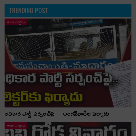
TRENDING POST
తాజా వార్తలు
అధికార పార్టీ స‌ర్పంచ్‌పై… అంగ‌న్‌వాడీల ఫిర్యాదు
తాజా వార్తలు