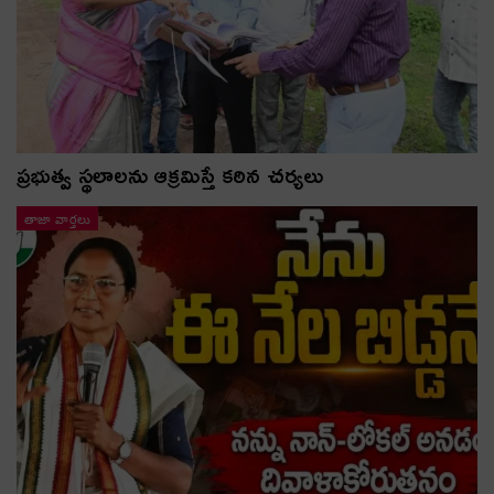
ప్రభుత్వ స్థలాలను ఆక్రమిస్తే కఠిన చర్యలు
తాజా వార్తలు