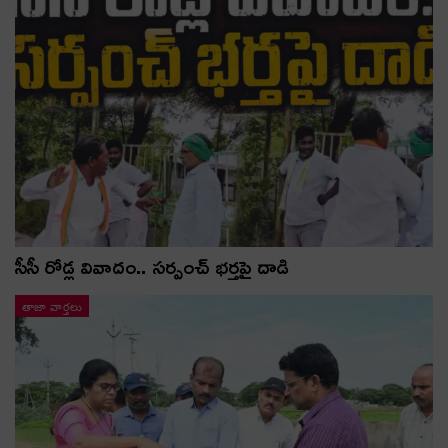
సీసీ రోడ్ల వివాదం.. స‌ర్పంచ్ భ‌ర్త‌పై దాడి
తాజా వార్తలు