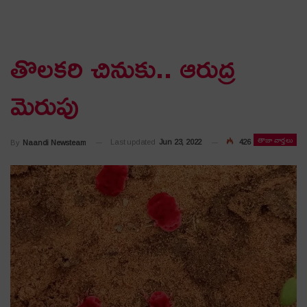
తొలకరి చినుకు.. ఆరుద్ర
మెరుపు
తాజా వార్తలు
Last updated
Jun 23, 2022
426
By
Naandi Newsteam