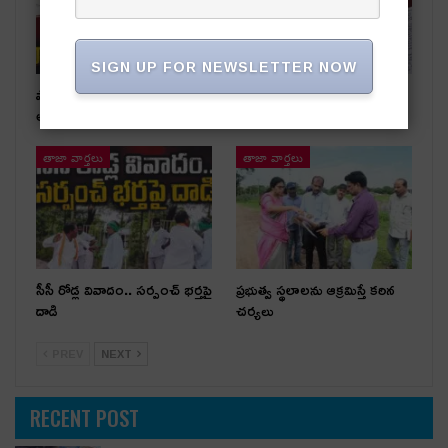
SIGN UP FOR NEWSLETTER NOW
షార్జా ప్రమాద బాధితుడికి కేటీఆర్
అధికార పార్టీ స‌ర్పంచ్‌పై…
అండ
అంగ‌న్‌వాడీల ఫిర్యాదు
తాజా వార్తలు
తాజా వార్తలు
సీసీ రోడ్ల వివాదం.. స‌ర్పంచ్ భ‌ర్త‌పై
ప్రభుత్వ స్థలాలను ఆక్రమిస్తే కఠిన
దాడి
చర్యలు
PREV
NEXT
RECENT POST