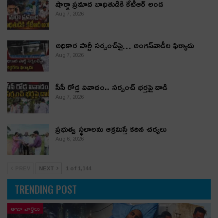
షార్జా ప్రమాద బాధితుడికి కేటీఆర్ అండ
Aug 7, 2026
అధికార పార్టీ స‌ర్పంచ్‌పై… అంగ‌న్‌వాడీల ఫిర్యాదు
Aug 7, 2026
సీసీ రోడ్ల వివాదం.. స‌ర్పంచ్ భ‌ర్త‌పై దాడి
Aug 7, 2026
ప్రభుత్వ స్థలాలను ఆక్రమిస్తే కఠిన చర్యలు
Aug 6, 2026
PREV
NEXT
1 of 1,144
TRENDING POST
తాజా వార్తలు