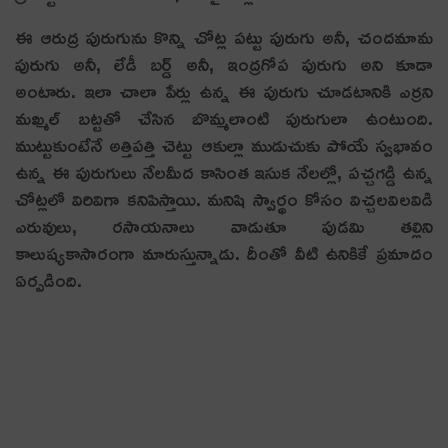
ఈ ఆరుద్ర పురుగును కొన్ని చోట్ల పట్టు పురుగు అనీ, చందమామ
పురుగు అనీ, లేడీ బర్డ్ అనీ, ఇంద్రగోప పురుగు అని కూడా
అంటారు. ఇలా చాలా పేర్లు ఉన్న ఈ పురుగు చూడటానికి ఎర్రని
మఖ్మల్ బట్టతో చేసిన బొమ్మలాంటి పురుగులా ఉంటుంది.
ముట్టుకుంటేనే అత్తిపత్తి చెట్టు ఆకుల్లా ముడుచుకు పోయే స్వభావం
ఉన్న ఈ పురుగులు నేలమీద కాసింత ఇసుక నేలల్లో, పచ్చగడ్డి ఉన్న
చోట్లలో విరివిగా కనిపిస్తాయి. మనిషి స్వార్థం కోసం విచ్చలవిలవిడి
ఎరువులు, రసాయనాలు వాడుతూ పుడమి తల్లిని
కాలుష్యకాసారంగా మారుస్తున్నాడు. దీంతో వీటి ఉనికికే ప్రమాదం
ఏర్పడింది.