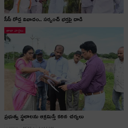
సీసీ రోడ్ల వివాదం.. స‌ర్పంచ్ భ‌ర్త‌పై దాడి
తాజా వార్తలు
ప్రభుత్వ స్థలాలను ఆక్రమిస్తే కఠిన చర్యలు
PREV
NEXT
1 of 1,144