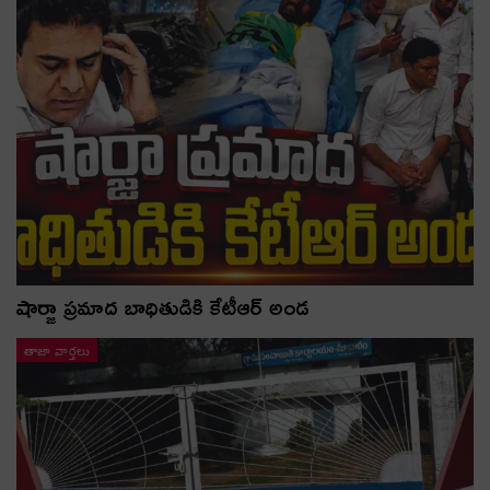
షార్జా ప్రమాద బాధితుడికి కేటీఆర్ అండ
తాజా వార్తలు