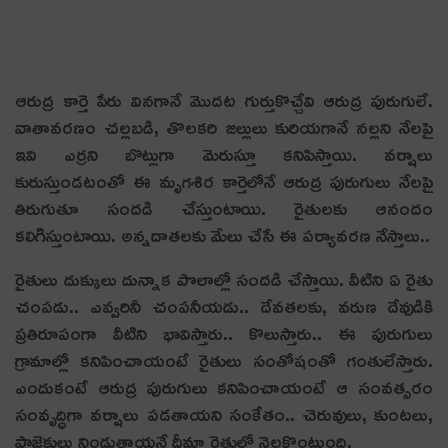
ఆరుద్ర కార్తె పేరు వినగానే మొదట గుర్తుకొచ్చేవి ఆరుద్ర పురుగులే.
వాతావరణం చల్లబడి, తొలకరి జల్లులు కురియగానే నల్లని నేలపై
ఇవి ఎర్రని బొట్లుగా మెరుస్తూ కనిపిస్తాయి. వర్షాలు
కురుస్తుండటంతో ఈ మృగశిర కార్తెలోనే ఆరుద్ర పురుగులు నేలపై
తిరుగుతూ సందడి చేస్తుంటాయి. రైతులకు ఆనందం
కలిగిస్తుంటాయి. అన్నదాతలకు మేలు చేసే ఈ పర్యావరణ నేస్తాలు..
రైతులు దుక్కులు దున్నాక పొలాల్లో సందడి చేస్తాయి. వీటిని ఏ రైతు
చంపడు.. ఎవ్వరినీ చంపనీయడు.. దేవతలకు, వరుణ దేవుడికి
ప్రతిరూపంగా వీటిని భావిస్తారు.. కొలుస్తారు.. ఈ పురుగులు
గ్రామాల్లో కనిపించాయంటే రైతులు సంతోషంతో గంతులేస్తారు.
ఎందుకంటే ఆరుద్ర పురుగులు కనిపించాయంటే ఆ సంవత్సరం
సంవృద్ధిగా వర్షాలు పడతాయని సంకేతం.. చెరువులు, కుంటలు,
ప్రాజెక్టులు నిండుతాయనే ధీమా రైతుల్లో నెలకొంటుంది.