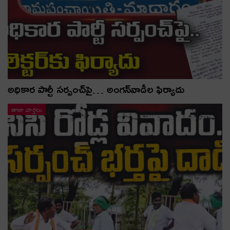
అధికార పార్టీ స‌ర్పంచ్‌పై… అంగ‌న్‌వాడీల ఫిర్యాదు
తాజా వార్తలు