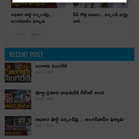
అధికార పార్టీ స‌ర్పంచ్‌పై…
సీసీ రోడ్ల వివాదం.. స‌ర్పంచ్ భ‌ర్త‌పై
అంగ‌న్‌వాడీల ఫిర్యాదు
దాడి
PREV
NEXT
RECENT POST
బంగారు సింగరేణి
Aug 8, 2026
షార్జా ప్రమాద బాధితుడికి కేటీఆర్ అండ
Aug 7, 2026
అధికార పార్టీ స‌ర్పంచ్‌పై… అంగ‌న్‌వాడీల ఫిర్యాదు
Aug 7, 2026