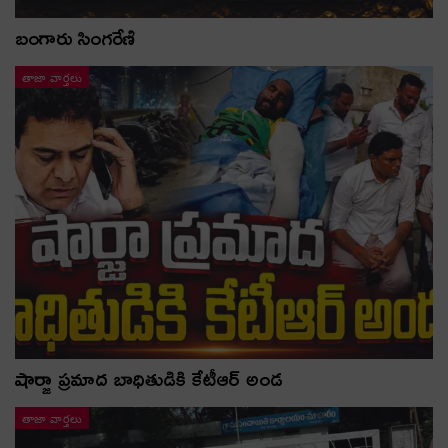
బంగారు సింగరేణి
తాజా వార్తలు
షార్జా ప్రమాద బాధితుడికి కేటీఆర్ అండ
తాజా వార్తలు