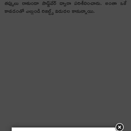
తప్పులు రాకుండా సాఫ్ట్‌వేర్‌ ద్వారా పరిశీలించారు. అంతా ఒకే
కావడంతో ఎల్లుండి రిజల్ట్స్ విడుదల కానున్నాయి.