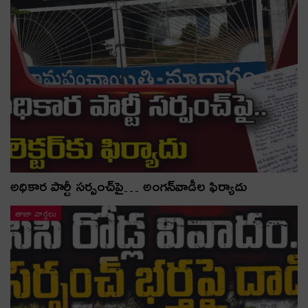
అధికార పార్టీ స‌ర్పంచ్‌పై… అంగ‌న్‌వాడీల ఫిర్యాదు
తాజా వార్తలు