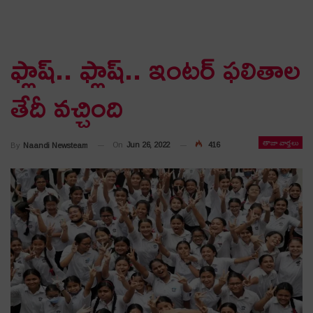
ఫ్లాష్.. ఫ్లాష్.. ఇంటర్ ఫలితాల
తేదీ వచ్చింది
తాజా వార్తలు
On
Jun 26, 2022
416
By
Naandi Newsteam