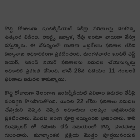
కొద్ది రోజులుగా ఇంటర్మీడియట్ పరీక్షా ఫలితాలపై నెలకొన్న
ఉత్కంఠ వీడింది. రిజల్ట్స్ ఇవ్వాళ, రేపు అంటూ వాయిదా వేస్తూ
వస్తున్నారు. ఈ నేపథ్యంలో తాజాగా ఎట్టకేలకు ఫలితాల తేదీని
విద్యాశాఖ అధికారికంగా ప్రకటించింది. మంగళవారం ఇంటర్ ఫస్ట్
ఇయర్, సెకండ్ ఇయర్ ఫలితాలను విడుదల చేయనున్నట్లు
అధికారిక ప్రకటన చేసింది. జూన్ 28న ఉదయం 11 గంటలకి
ఫలితాలు విడుదల కానున్నాయి.
కొద్ది రోజులుగా తెలంగాణ ఇంటర్మీడియట్‌ ఫలితాల విడుదల తేదీపై
సందిగ్ధత కొనసాగుతోంది. మొదట 22 తేదీన ఫలితాలు విడుదల
చేస్తామని చెప్పిన చెప్పిన అధికారులు ఆలస్యం అవుతుందని
ప్రకటించారు. మొదట అంతా పూర్తి అయ్యిందని భావించారు. కానీ
కంప్యూటర్ లో నమోదు చేసే సమయంలో కొన్ని పొరపాట్లు
గురించారు. మూల్యాంకన ప్రక్రియ మొత్తం పూర్తయినందున