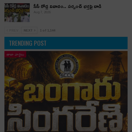
సీసీ రోడ్ల వివాదం.. స‌ర్పంచ్ భ‌ర్త‌పై దాడి
Aug 7, 2026
PREV
NEXT
1 of 1,144
TRENDING POST
తాజా వార్తలు