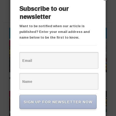
Subscribe to our
newsletter
Want to be notified when our article is
published? Enter your email address and
YOU MIGHT ALSO LIKE
name below to be the first to know.
తాజా వార్తలు
తాజా వార్తలు
బంగారు సింగరేణి
షార్జా ప్రమాద బాధితుడికి కేటీఆర్
అండ
తాజా వార్తలు
తాజా వార్తలు
SIGN UP FOR NEWSLETTER NOW