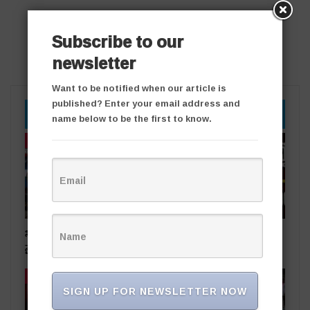
Subscribe to our
newsletter
Want to be notified when our article is
published? Enter your email address and
YOU MIGHT ALSO LIKE
name below to be the first to know.
తాజా వార్తలు
తాజా వార్తలు
సింగరేణి చరిత్రలో కీలక ఘట్టం..
ఆరోపణలు నిరాధారం.. ఏ
నైనీ బొగ్గు సరఫరా ప్రారంభం
చర్చకైనా సిద్ధం
తాజా వార్తలు
తాజా వార్తలు
SIGN UP FOR NEWSLETTER NOW