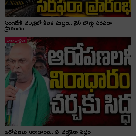
సింగరేణి చరిత్రలో కీలక ఘట్టం.. నైనీ బొగ్గు సరఫరా
ప్రారంభం
తాజా వార్తలు
ఆరోపణలు నిరాధారం.. ఏ చర్చకైనా సిద్ధం