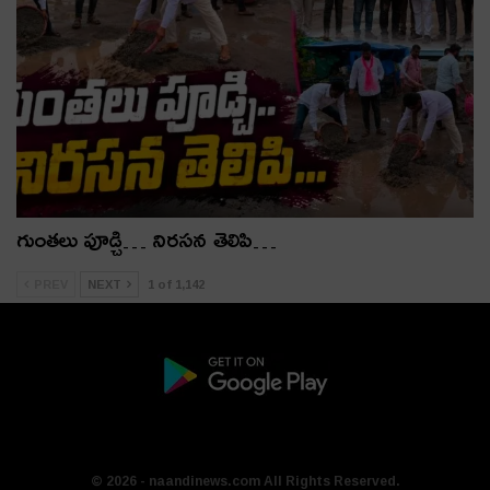
గుంతలు పూడ్చి… నిరసన తెలిపి…
PREV
NEXT
1 of 1,142
© 2026 - naandinews.com All Rights Reserved.