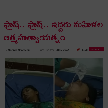
ఫ్లాష్‌.. ఫ్లాష్‌.. ఇద్దరు మ‌హిళ‌ల
ఆత్మ‌హ‌త్యాయ‌త్నం
తాజా వార్తలు
Last updated
Jul 5, 2022
1,235
By
Naandi Newsteam