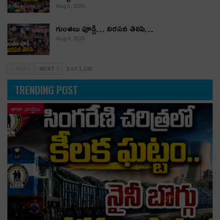
Aug 5, 2026
గుంతలు పూడ్చి… నిరసన తెలిపి…
Aug 4, 2026
PREV
NEXT
1 of 1,142
TRENDING POST
తాజా వార్తలు