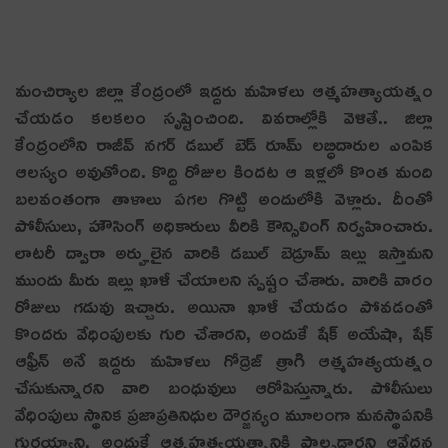
మంచిర్యాల జిల్లా కేంద్రంలో ఇద్దరు మ‌హిళ‌లు ఆత్మ‌హ‌త్యాయ‌త్నం
చేయ‌డం క‌ల‌క‌లం సృష్టించింది. వివరాల్లోకి వెళితే.. జిల్లా
కేంద్రంలోని రాజీవ్ నగర్ డబుల్ బెడ్ రూమ్ లబ్ధిదారుల ఎంపిక
ఆలస్యం అవుతోంది. కొద్ది రోజుల కింద‌ట‌ ఆ ఇళ్లలో కొంత మంది
బలవంతంగా తాళాలు పగల గొట్టి అందులోకి వెళ్లారు. దీంతో
పోలీసులు, హౌసింగ్ అధికారులు వీరికి కౌన్సిలింగ్ నిర్వహించారు.
లాటరీ ద్వారా అర్హులైన వారికి డబుల్ బెడ్రూమ్ ఇల్లు ఇస్తామని
ముందు మీరు ఇల్లు ఖాళీ చేయాలని స్ప‌ష్టం చేశారు. వారికి వారం
రోజులు గడువు ఇచ్చారు. అయినా ఖాళీ చేయడం పోవడంతో
కొందరు వేధింపుల‌కు గురి చేశార‌ని, అందుకే షేక్ అయేషా, షేక్
ఆఫ్రీన్ అనే ఇద్దరు మహిళలు గోద్రెజ్ త్రాగి ఆత్మహత్యయత్నం
చేసుకున్నారని వారి బంధువులు ఆరోపిస్తున్నారు. పోలీసులు
వేధింపులు స్థానిక ప్రజాప్రతినిధుల దౌర్జన్యం మూలంగా మనస్థాపనికి
గుర‌య్యాని, అందుకే ఆత్మ‌హ‌త్య‌య‌త్నానికి పాల్ప‌డ్డార‌ని ఆవేద‌న