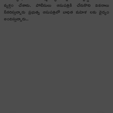
వ్య‌క్తం చేశారు. పోలీసులు ఆసుపత్రికి చేరుకొని వివరాలు
సేకరిస్తున్నారు ప్రభుత్వ ఆసుపత్రిలో బాధిత మహిళ లకు వైద్యం
అందిస్తున్నారు..