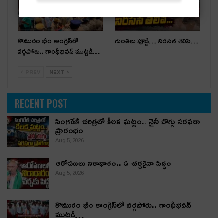
కొమురం భీం కాంగ్రెస్‌లో
గుంతలు పూడ్చి… నిరసన తెలిపి…
వర్గపోరు.. గాంధీభవన్ ముట్టడి…
PREV
NEXT
RECENT POST
సింగరేణి చరిత్రలో కీలక ఘట్టం.. నైనీ బొగ్గు సరఫరా
ప్రారంభం
Aug 5, 2026
ఆరోపణలు నిరాధారం.. ఏ చర్చకైనా సిద్ధం
Aug 5, 2026
కొమురం భీం కాంగ్రెస్‌లో వర్గపోరు.. గాంధీభవన్
ముట్టడి…