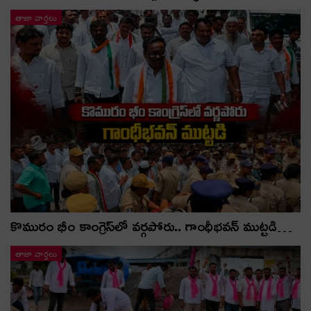
తాజా వార్తలు
కొమురం భీం కాంగ్రెస్‌లో వర్గపోరు.. గాంధీభవన్ ముట్టడి…
తాజా వార్తలు