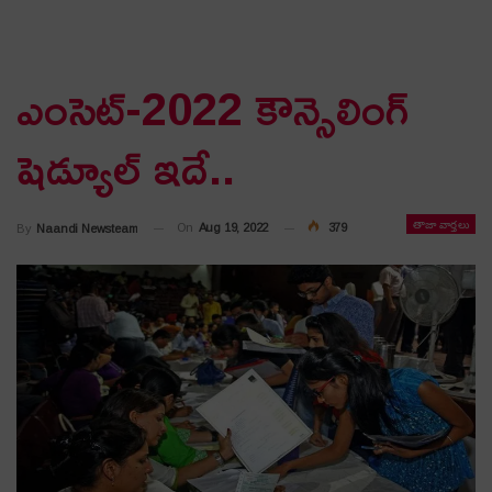
ఎంసెట్-2022 కౌన్సెలింగ్
షెడ్యూల్ ఇదే..
తాజా వార్తలు
On
Aug 19, 2022
379
By
Naandi Newsteam