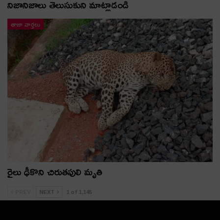
నిజానిజాలు తెలుసుకుని మాట్లాడండి
తాజా వార్తలు
రైలు ఢీకొని చిరుతపులి మృతి
PREV
NEXT
1 of 1,145