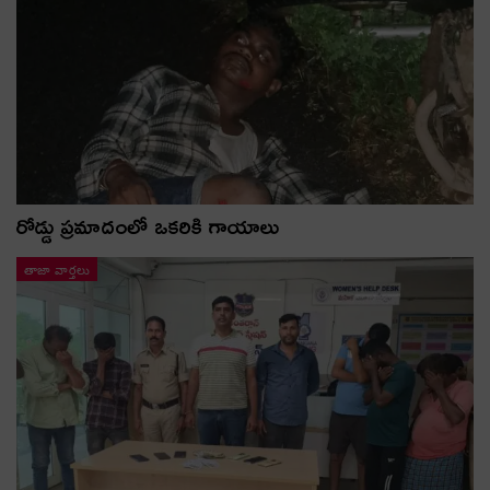
రోడ్డు ప్రమాదంలో ఒకరికి గాయాలు
తాజా వార్తలు