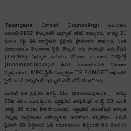
Telangana Emcet Counseling: తెలంగాణ
ఎంసెట్-2022 కౌన్సెలింగ్ షెడ్యూల్ రిలీజ్ అయ్యింది. ఆగస్టు 21
నుంచి ఫస్ట్ ఫేస్ రిజిస్ట్రేషన్ ప్రక్రియ ప్రారంభం కానుంది. దీనికి
సంబంధించి తెలంగాణ స్టేట్ కౌన్సిల్ ఆఫ్ హయ్యర్ ఎడ్యుకేషన్
(TSCHE) షెడ్యూల్ విడుద‌ల చేసింది. అధికారిక వెబ్‌సైట్లో
(tseamcet.nic.in)లో దీనికి సంబంధించిన వివ‌రాలు
వెల్ల‌డించింది. MPC స్ట్రీమ్ విద్యార్థులు TS EAMCET అధికారిక
సైట్ నుండి కౌన్సెలింగ్ షెడ్యూల్ డౌన్ లోడ్ చేసుకోవ‌చ్చు.
మొదటి దశ ప్రక్రియ ఆగస్ట్ 21న ప్రారంభమ‌వుతుంది… ఆగస్టు
29వ తేదీన ముగుస్తుంది. సర్టిఫికెట్ వెరిఫికేషన్ ఆగస్ట్ 23 నుండి
ఆగస్ట్ 30 వ‌ర‌కు కొన‌సాగుతుంది. సర్టిఫికెట్ వెరిఫికేషన్ తర్వాత
ఆప్షన్లు ఇచ్చేందుకు విద్యార్థుల‌కు అవ‌కాశం క‌ల్పిస్తారు. ఆప్షన్
ఫ్రీజింగ్ తేదీ సెప్టెంబర్ 2న జరుగుతుంది. సెప్టెంబ‌ర్ 6న టెంప‌ర‌రీ