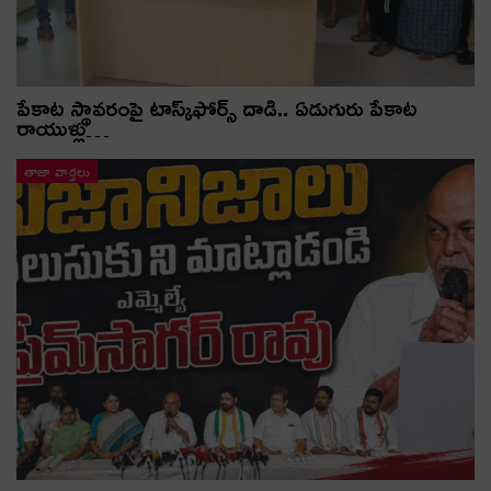
పేకాట స్థావరంపై టాస్క్‌ఫోర్స్ దాడి.. ఏడుగురు పేకాట
రాయుళ్లు…
తాజా వార్తలు