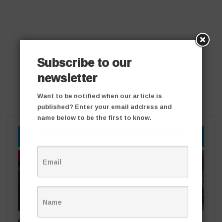
Subscribe to our
newsletter
Want to be notified when our article is
published? Enter your email address and
name below to be the first to know.
YOU MIGHT ALSO LIKE
తాజా వార్తలు
తాజా వార్తలు
రోడ్డు ప్రమాదంలో ఒకరికి గాయాలు
పేకాట స్థావరంపై టాస్క్‌ఫోర్స్