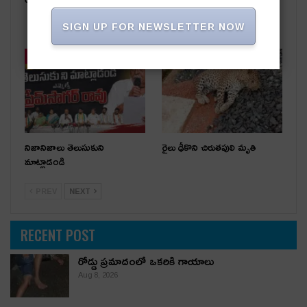
దాడి.. ఏడుగురు పేకాట రాయుళ్లు
SIGN UP FOR NEWSLETTER NOW
అరెస్ట్
తాజా వార్తలు
తాజా వార్తలు
నిజానిజాలు తెలుసుకుని
రైలు ఢీకొని చిరుతపులి మృతి
మాట్లాడండి
PREV
NEXT
RECENT POST
రోడ్డు ప్రమాదంలో ఒకరికి గాయాలు
Aug 8, 2026