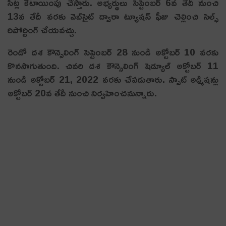
సీట్ల కేటాయింపు చేస్తారు. అభ్యర్థులు సెప్టెంబర్ 6వ తేదీ నుంచి
13వ తేదీ వ‌ర‌కు వెబ్‌సైట్ ద్వారా ట్యూషన్ ఫీజు చెల్లించి సెల్ఫ్
రిపోర్టింగ్ చేయ‌వ‌చ్చు.
రెండో ద‌శ కౌన్సెలింగ్ సెప్టెంబర్ 28 నుండి అక్టోబర్ 10 వరకు
కొన‌సాగుతుంది. చివరి దశ కౌన్సెలింగ్ షెడ్యూల్ అక్టోబర్ 11
నుండి అక్టోబర్ 21, 2022 వరకు చేప‌డుతారు. స్పాట్ అడ్మిషన్లు
అక్టోబర్ 20వ తేదీ నుంచి నిర్వ‌హించ‌నున్నారు.