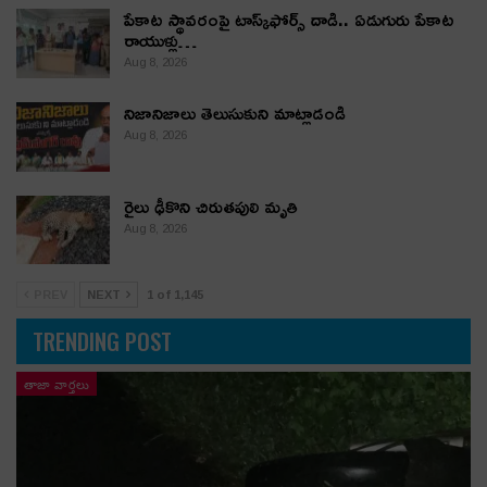
పేకాట స్థావరంపై టాస్క్‌ఫోర్స్ దాడి.. ఏడుగురు పేకాట
రాయుళ్లు…
Aug 8, 2026
నిజానిజాలు తెలుసుకుని మాట్లాడండి
Aug 8, 2026
రైలు ఢీకొని చిరుతపులి మృతి
Aug 8, 2026
PREV
NEXT
1 of 1,145
TRENDING POST
తాజా వార్తలు