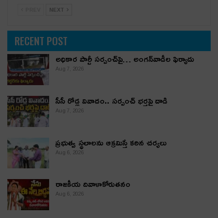
PREV
NEXT
RECENT POST
అధికార పార్టీ స‌ర్పంచ్‌పై… అంగ‌న్‌వాడీల ఫిర్యాదు
Aug 7, 2026
సీసీ రోడ్ల వివాదం.. స‌ర్పంచ్ భ‌ర్త‌పై దాడి
Aug 7, 2026
ప్రభుత్వ స్థలాలను ఆక్రమిస్తే కఠిన చర్యలు
Aug 6, 2026
రాజకీయ దివాళాకోరుతనం
Aug 6, 2026