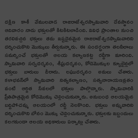
దక్షిణ కాశీ వేములవాడ రాజరాజేశ్వరస్వామివారి దేవస్థానం
ఆదివారం నాడు భక్తులతో కిటకిటలాడింది. వివిధ ప్రాంతాల నుంచి
తరలివచ్చిన భక్తులు తమ ఇష్టదైవమైన రాజరాజేశ్వరస్వామివారిని
దర్శించుకొని మొక్కులు తీర్చుకున్నారు. ఈ సందర్భంగా తలనీలాలు
సమర్పించే భక్తులతో ఆలయ కల్యాణకట్ట రద్దీగా మారింది.
స్వామివారి సర్వదర్శనం, శీఘ్రదర్శనం, కోడెమొక్కుల క్యూలైన్లలో
భక్తులు బారులు దీరారు. లఘుదర్శనం అమలు చేశారు.
కళాభవన్‌లో స్వామివారి నిత్యకల్యాణం, సత్యనారాయణవ్రతం
వంటి ఆర్జిత సేవలలో భక్తులు పాల్గొన్నారు. స్వామివారికి
ప్రీతిపాత్రమైన కోడెమొక్కు చెల్లించుకున్నారు. అనుబంధ ఆలయమైన
బద్దిపోచమ్మ ఆలయంలో ర‌ద్దీ నెల‌కొంది. భ‌క్తులు అమ్మవారిని
దర్శించుకొని బోనం మొక్కు చెల్లించుకున్నారు. భక్తులకు ఇబ్బందులు
కలగకుండా ఆలయ అధికారులు ఏర్పాట్లు చేశారు.