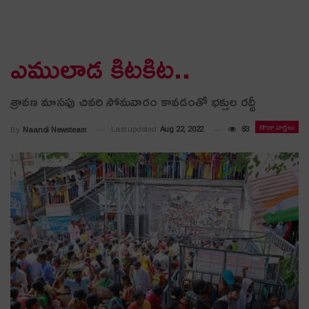
ఎములాడ కిట‌కిట‌..
శ్రావ‌ణ మాస‌పు చివ‌రి సోమ‌వారం కావ‌డంతో భ‌క్తుల ర‌ద్దీ
తాజా వార్తలు
Last updated
Aug 22, 2022
83
By
Naandi Newsteam