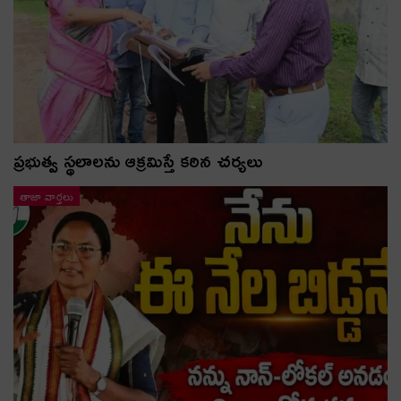
ప్రభుత్వ స్థలాలను ఆక్రమిస్తే కఠిన చర్యలు
తాజా వార్తలు