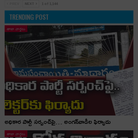
PREV
NEXT
1 of 1,144
TRENDING POST
తాజా వార్తలు
అధికార పార్టీ స‌ర్పంచ్‌పై… అంగ‌న్‌వాడీల ఫిర్యాదు
తాజా వార్తలు