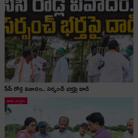
సీసీ రోడ్ల వివాదం.. స‌ర్పంచ్ భ‌ర్త‌పై దాడి
తాజా వార్తలు