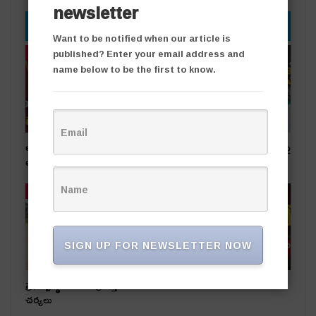
newsletter
YOU MIGHT ALSO LIKE
Want to be notified when our article is
published? Enter your email address and
తాజా వార్తలు
తాజా వార్తలు
name below to be the first to know.
అధికార పార్టీ స‌ర్పంచ్‌పై…
సీసీ రోడ్ల వివాదం.. స‌ర్పంచ్ భ‌ర్త‌పై
అంగ‌న్‌వాడీల ఫిర్యాదు
దాడి
తాజా వార్తలు
తాజా వార్తలు
SIGN UP FOR NEWSLETTER NOW
ప్రభుత్వ స్థలాలను ఆక్రమిస్తే కఠిన
రాజకీయ దివాళాకోరుతనం
చర్యలు