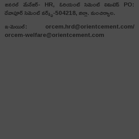
జనరల్ మేనేజర్- HR, ఓరియంట్ సిమెంట్ లిమిటెడ్ PO:
దేవాపూర్ సిమెంట్ వర్క్స్-504218, జిల్లా. మంచిర్యాల.
ఇ-మెయిల్: orcem.hrd@orientcement.com/
orcem-welfare@orientcement.com