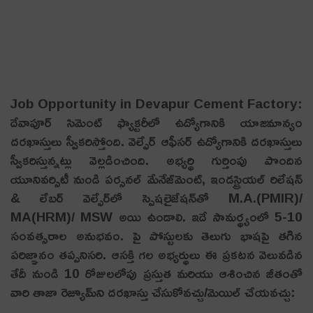
Job Opportunity in Devapur Cement Factory:
దేవాపూర్ సిమెంట్ ఫ్యాక్టరీలో ఉద్యోగానికి యాజమాన్యం
దరఖాస్తులు స్వీకరిస్తోంది. వెల్ఫేర్ ఆఫీసర్ ఉద్యోగానికి దరఖాస్తులు
స్వీకరిస్తున్నట్లు వెల్లడించింది. అభ్యర్థి గుర్తింపు పొందిన
యూనివర్సిటీ నుండి పర్సనల్ మేనేజ్‌మెంట్, ఇండస్ట్రియల్ రిలేషన్
& లేబర్ వెల్ఫేర్‌లో స్పెషలైజేషన్‌తో M.A.(PMIR)/
MA(HRM)/ MSW అయి ఉండాలి. ఇదే సామర్థ్యంలో 5-10
సంవత్సరాల అనుభవం. పై పోస్టులకు తెలుగు భాషపై తగిన
పరిజ్ఞానం తప్పనిసరి. ఆసక్తి గల అభ్యర్థులు ఈ ప్రకటన వెలువడిన
తేదీ నుండి 10 రోజులలోపు ప్రస్తుత మరియు ఆశించిన జీతంతో
వారి తాజా రెజ్యూమ్‌ని దరఖాస్తు చేసుకోవచ్చు/మెయిల్ చేయవచ్చు: