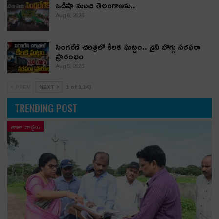
ఒడిషా నుంచి తెలంగాణ‌కు..
Aug 6, 2026
సింగరేణి చరిత్రలో కీలక ఘట్టం.. నైనీ బొగ్గు సరఫరా
ప్రారంభం
Aug 5, 2026
PREV
NEXT
1 of 1,143
TRENDING POST
తాజా వార్తలు