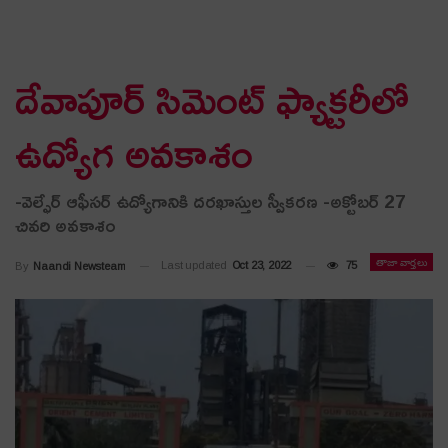
దేవాపూర్ సిమెంట్ ఫ్యాక్టరీలో
ఉద్యోగ అవకాశం
-వెల్ఫేర్ ఆఫీసర్ ఉద్యోగానికి దరఖాస్తుల స్వీకరణ -అక్టోబర్ 27
చివరి అవకాశం
తాజా వార్తలు
Last updated
Oct 23, 2022
75
By
Naandi Newsteam