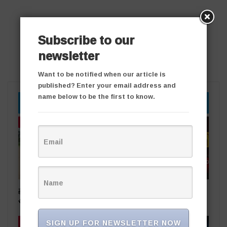
Subscribe to our
newsletter
Want to be notified when our article is
published? Enter your email address and
name below to be the first to know.
YOU MIGHT ALSO LIKE
తాజా వార్తలు
తాజా వార్తలు
ప్రభుత్వ స్థలాలను ఆక్రమిస్తే కఠిన
రాజకీయ దివాళాకోరుతనం
చర్యలు
SIGN UP FOR NEWSLETTER NOW
తాజా వార్తలు
తాజా వార్తలు