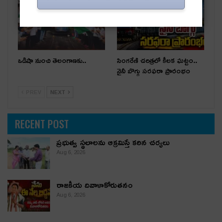
ఒడిషా నుంచి తెలంగాణ‌కు..
సింగరేణి చరిత్రలో కీలక ఘట్టం..
నైనీ బొగ్గు సరఫరా ప్రారంభం
PREV
NEXT
RECENT POST
ప్రభుత్వ స్థలాలను ఆక్రమిస్తే కఠిన చర్యలు
Aug 6, 2026
రాజకీయ దివాళాకోరుతనం
Aug 6, 2026