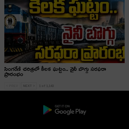
సింగరేణి చరిత్రలో కీలక ఘట్టం.. నైనీ బొగ్గు సరఫరా
ప్రారంభం
PREV
NEXT
1 of 1,143