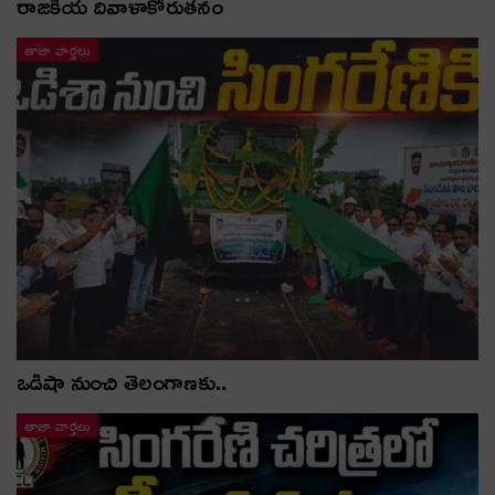
రాజకీయ దివాళాకోరుతనం
తాజా వార్తలు
ఒడిషా నుంచి తెలంగాణ‌కు..
తాజా వార్తలు