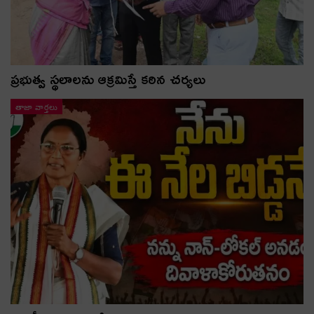
ప్రభుత్వ స్థలాలను ఆక్రమిస్తే కఠిన చర్యలు
తాజా వార్తలు