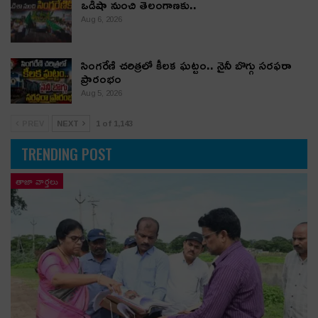
ఒడిషా నుంచి తెలంగాణ‌కు..
Aug 6, 2026
సింగరేణి చరిత్రలో కీలక ఘట్టం.. నైనీ బొగ్గు సరఫరా
ప్రారంభం
Aug 5, 2026
PREV
NEXT
1 of 1,143
TRENDING POST
తాజా వార్తలు