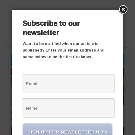
Subscribe to our
newsletter
Want to be notified when our article is
published? Enter your email address and
name below to be the first to know.
YOU MIGHT ALSO LIKE
తాజా వార్తలు
తాజా వార్తలు
ప్రభుత్వ స్థలాలను ఆక్రమిస్తే కఠిన
రాజకీయ దివాళాకోరుతనం
చర్యలు
SIGN UP FOR NEWSLETTER NOW
తాజా వార్తలు
తాజా వార్తలు