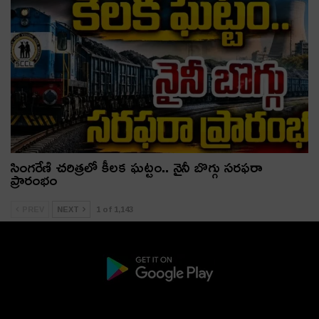
సింగరేణి చరిత్రలో కీలక ఘట్టం.. నైనీ బొగ్గు సరఫరా
ప్రారంభం
PREV
NEXT
1 of 1,143