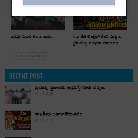
ఒడిషా నుంచి తెలంగాణ‌కు..
సింగరేణి చరిత్రలో కీలక ఘట్టం..
నైనీ బొగ్గు సరఫరా ప్రారంభం
PREV
NEXT
RECENT POST
ప్రభుత్వ స్థలాలను ఆక్రమిస్తే కఠిన చర్యలు
Aug 6, 2026
రాజకీయ దివాళాకోరుతనం
Aug 6, 2026