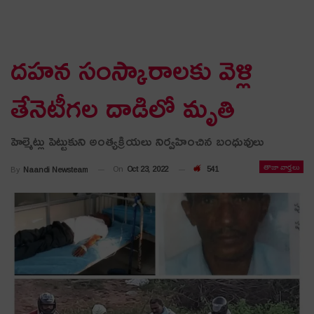
దహన సంస్కారాల‌కు వెళ్లి
తేనెటీగల దాడిలో మృతి
హెల్మెట్లు పెట్టుకుని అంత్య‌క్రియ‌లు నిర్వ‌హించిన బంధువులు
తాజా వార్తలు
On
Oct 23, 2022
541
By
Naandi Newsteam