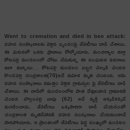
Went to cremation and died in bee attack:
ద‌హ‌న సంస్కారాల‌కు వెళ్లిన బృందంపై తేనెటీగ‌లు దాడి చేశాయి.
ఈ ఘ‌ట‌న‌లో ఒక‌రు ప్రాణాలు కోల్పోయారు. మంచిర్యాల జిల్లా
కోట‌ప‌ల్లి మండ‌లంలో చోటు చేసుకున్న ఈ సంఘ‌ట‌న వివ‌రాలు
ఇలా ఉన్నాయి… కోటపల్లి మండలం బబ్బర చెల్కకి చెందిన
కొండపర్తి చంద్రకాంత(70)అనే మహిళ మృతి చెందింది. ఆమె
దహన సంస్కారాలు నిమిత్తం వెళ్లిన గ్రామస్తుల పై తేనెటీగలు దాడి
చేశాయి. ఈ దాడిలో మండలంలోని పాత దేవులవాడ గ్రామానికి
చెందిన బొల్లంపల్లి బాపు (62) అనే వ్యక్తి అక్కడికక్కడే
మరణించాడు. తేనెటీగలు ఒక్కసారిగా దాడి చేయడంతో
చంద్రకాంత మృతదేహానికి దహన సంస్కరాలు చేయకుండానే
పారిపోయారు. ఆ ప్రాంతంలో తేనెటీగలు పెద్ద సంఖ్యలో ఉండటం
వల్ల ఎవ్వరు కూడా అటు వైపు వెళ్ళటానికి సాహసం చేయలేదు.