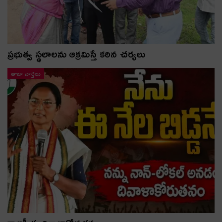
ప్రభుత్వ స్థలాలను ఆక్రమిస్తే కఠిన చర్యలు
తాజా వార్తలు