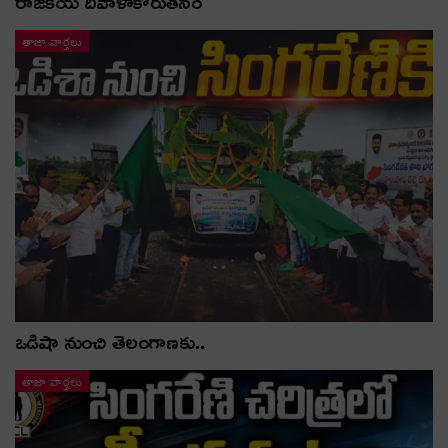
రాజకీయ దివాళాకోరుతనం
తాజా వార్తలు
ఒడిషా నుంచి తెలంగాణ‌కు..
తాజా వార్తలు