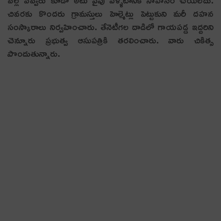
చివ‌ర‌కు కొందరు గ్రామ‌స్తులు హెల్మెట్లు పెట్టుకుని మ‌రీ ద‌హ‌న
సంస్కారాలు నిర్వ‌హించారు. తేనెటీగల దాడిలో గాయపడ్డ ఇద్దరిని
చెన్నూరు ప్రభుత్వ ఆసుపత్రికి తరలించారు. వారు చికిత్స
పొందుతున్నారు.