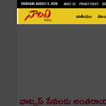
THURSDAY, AUGUST 6, 2026
ABOUT US
PRIVACY POLICY
DI
జాతీయం
తెల
వాట్సప్ సేవలకు అంతర