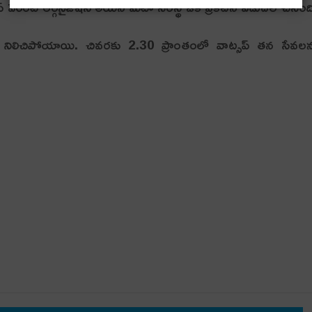
్ పేరెంట్ ఆర్గనైజేషన్ అయిన మెటా సంస్థ ఒక ప్రకటన విడుదల చేసింద
ిలిచిపోయాయి. చివ‌ర‌కు 2.30 ప్రాంతంలో వాట్స‌ప్ త‌న సేవ‌ల‌