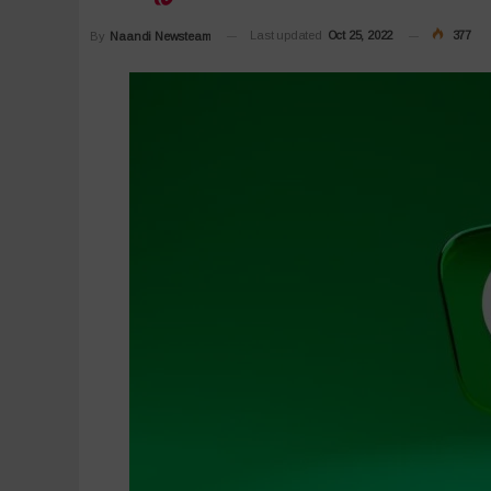
Last updated
Oct 25, 2022
377
By
Naandi Newsteam