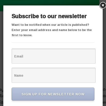
Subscribe to our newsletter
Want to be notified when our article is published?
Enter your email address and name below to be the
first to know.
్ సేవలకు దేశవ్యాప్తంగా అంతరాయం ఏర్పడింది. మంగళవార
SIGN UP FOR NEWSLETTER NOW
ేవలు నిలిచిపోయాయి. దీంతో యూజర్లు ఒక్కసారిగా గందరగోళానిక
నని సందేహంతో ఫోన్లను స్విచ్చాఫ్ లేదా రీస్టార్ట్ చేశారు. అయినా అ