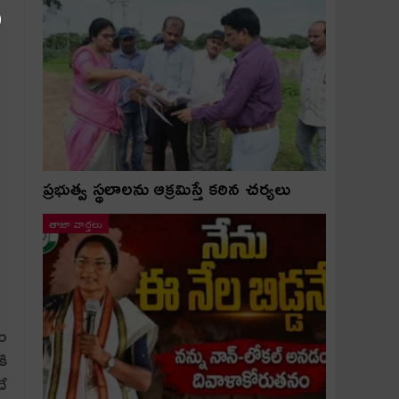
ప్రభుత్వ స్థలాలను ఆక్రమిస్తే కఠిన చర్యలు
తాజా వార్తలు
ం
ి
దే