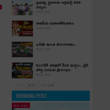
ప్రభుత్వ స్థలాలను ఆక్రమిస్తే కఠిన
చర్యలు
ు
Aug 6, 2026
రాజకీయ దివాళాకోరుతనం
Aug 6, 2026
ఒడిషా నుంచి తెలంగాణ‌కు..
Aug 6, 2026
సింగరేణి చరిత్రలో కీలక ఘట్టం.. నైనీ
బొగ్గు సరఫరా ప్రారంభం
Aug 5, 2026
PREV
NEXT
1 of 1,143
TRENDING POST
తాజా వార్తలు