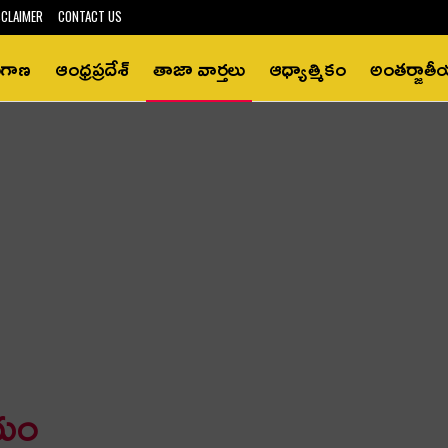
SCLAIMER
CONTACT US
ంగాణ
ఆంధ్రప్రదేశ్‌
తాజా వార్తలు
ఆధ్యాత్మికం
అంతర్జాత
ాయం