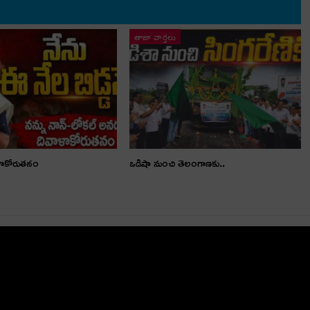
తాజా వార్తలు
ళాకోరుతనం
ఒడిషా నుంచి తెలంగాణ‌కు..