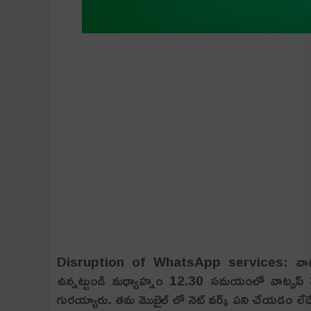
Disruption of WhatsApp services: వాట్సప
ఉన్నట్టుండి మధ్యాహ్నం 12.30 సమయంలో వాట్సప్ స
గురయ్యారు. తమ మొబైల్ లో నెట్ వర్క్ పని చేయడం లేదేమో