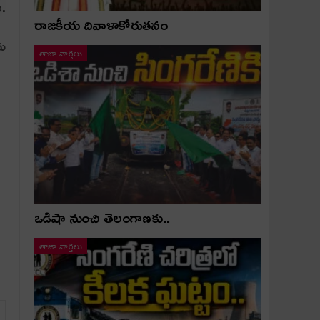
ి.
రాజకీయ దివాళాకోరుతనం
ను
తాజా వార్తలు
ఒడిషా నుంచి తెలంగాణ‌కు..
తాజా వార్తలు