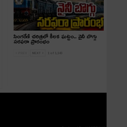
సింగరేణి చరిత్రలో కీలక ఘట్టం.. నైనీ బొగ్గు
సరఫరా ప్రారంభం
PREV
NEXT
1 of 1,143