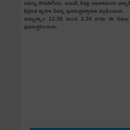
సమస్య కొనసాగింది. అయితే, దీనిపై అధికారికంగా వాట్సప
వీలైనత త్వరగా సేవల్ని పునరుద్దరిస్తామని వెల్లడించింది.
మ‌ధ్యాహ్నం 12.30 నుంచి 2.30 వ‌ర‌కు ఈ సేవ‌లు న
పున‌రుద్ద‌రించింది.