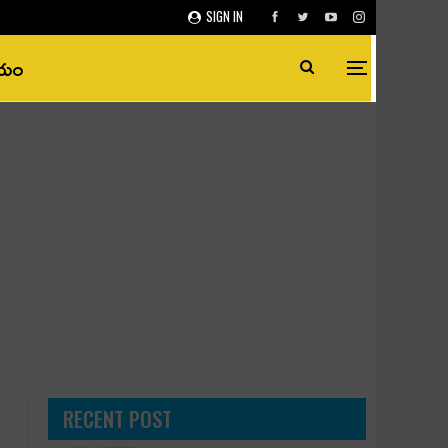
SIGN IN
ీయం
RECENT POST