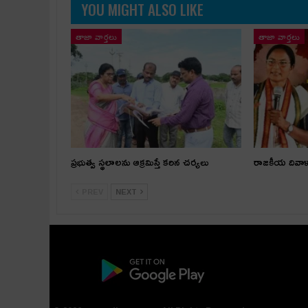
YOU MIGHT ALSO LIKE
తాజా వార్తలు
తాజా వార్తలు
ప్రభుత్వ స్థలాలను ఆక్రమిస్తే కఠిన చర్యలు
రాజకీయ దివా
PREV
NEXT