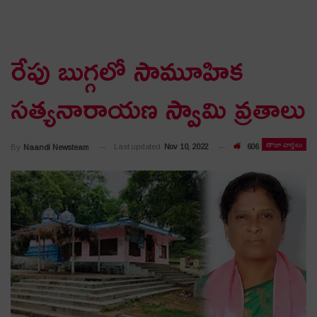
రేపు బుగ్గలో సామూహిక
స‌త్య‌నారాయ‌ణ స్వామి వ్ర‌తాలు
తాజా వార్తలు
Last updated
Nov 10, 2022
606
By
Naandi Newsteam