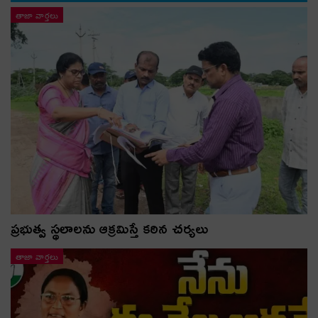
తాజా వార్తలు
ప్రభుత్వ స్థలాలను ఆక్రమిస్తే కఠిన చర్యలు
తాజా వార్తలు