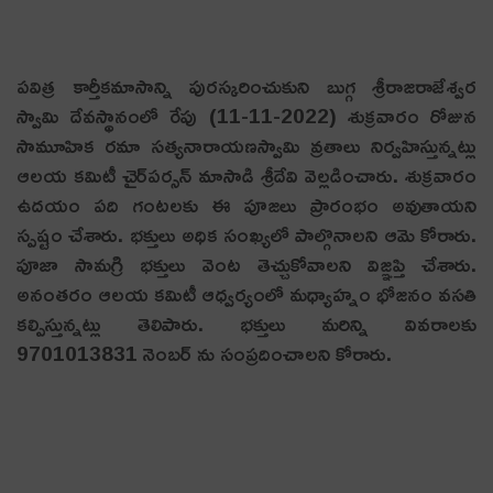
ప‌విత్ర కార్తీక‌మాసాన్ని పుర‌స్క‌రించుకుని బుగ్గ శ్రీ‌రాజ‌రాజేశ్వ‌ర
స్వామి దేవ‌స్థానంలో రేపు (11-11-2022) శుక్ర‌వారం రోజున
సామూహిక రమా సత్యనారాయణస్వామి వ్ర‌తాలు నిర్వ‌హిస్తున్న‌ట్లు
ఆల‌య క‌మిటీ చైర్‌ప‌ర్స‌న్ మాసాడి శ్రీ‌దేవి వెల్ల‌డించారు. శుక్ర‌వారం
ఉద‌యం ప‌ది గంట‌ల‌కు ఈ పూజ‌లు ప్రారంభం అవుతాయ‌ని
స్ప‌ష్టం చేశారు. భక్తులు అధిక సంఖ్యలో పాల్గొనాలని ఆమె కోరారు.
పూజా సామ‌గ్రి భ‌క్తులు వెంట తెచ్చుకోవాల‌ని విజ్ఞప్తి చేశారు.
అనంతరం ఆల‌య కమిటీ ఆధ్వ‌ర్యంలో మధ్యాహ్నం భోజనం వసతి
కల్పిస్తున్నట్లు తెలిపారు. భక్తులు మ‌రిన్ని వివరాలకు
9701013831 నెంబర్ ను సంప్రదించాలని కోరారు.