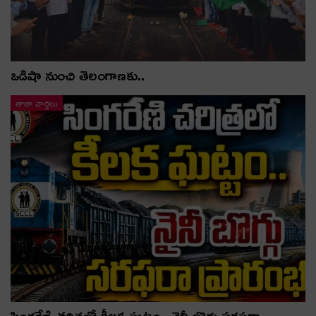
ఒడిషా నుంచి తెలంగాణ‌కు..
తాజా వార్తలు
సింగరేణి చరిత్రలో కీలక ఘట్టం.. నైనీ బొగ్గు సరఫరా