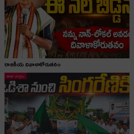
రాజకీయ దివాళాకోరుతనం
తాజా వార్తలు