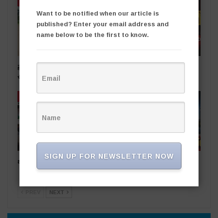
తాజా వార్తలు
తాజా వార్తలు
Want to be notified when our article is
published? Enter your email address and
name below to be the first to know.
ప్రభుత్వ స్థలాలను ఆక్రమిస్తే కఠిన
రాజకీయ దివాళాకోరుతనం
చర్యలు
తాజా వార్తలు
తాజా వార్తలు
SIGN UP FOR NEWSLETTER NOW
ఒడిషా నుంచి తెలంగాణ‌కు..
సింగరేణి చరిత్రలో కీలక ఘట్టం..
నైనీ బొగ్గు సరఫరా ప్రారంభం
PREV
NEXT