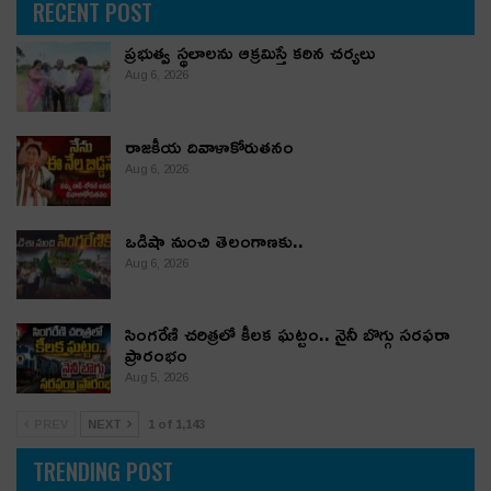
RECENT POST
ప్రభుత్వ స్థలాలను ఆక్రమిస్తే కఠిన చర్యలు
Aug 6, 2026
రాజకీయ దివాళాకోరుతనం
Aug 6, 2026
ఒడిషా నుంచి తెలంగాణ‌కు..
Aug 6, 2026
సింగరేణి చరిత్రలో కీలక ఘట్టం.. నైనీ బొగ్గు సరఫరా
ప్రారంభం
Aug 5, 2026
PREV
NEXT
1 of 1,143
TRENDING POST