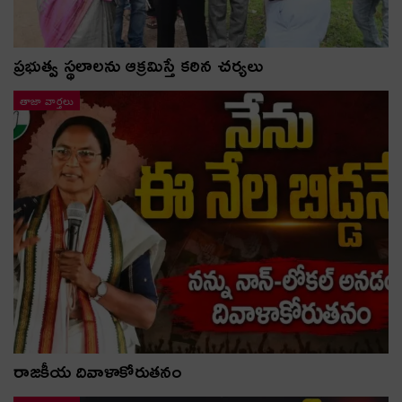
ప్రభుత్వ స్థలాలను ఆక్రమిస్తే కఠిన చర్యలు
తాజా వార్తలు
రాజకీయ దివాళాకోరుతనం