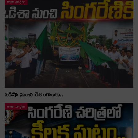
తాజా వార్తలు
ఒడిషా నుంచి తెలంగాణ‌కు..
తాజా వార్తలు