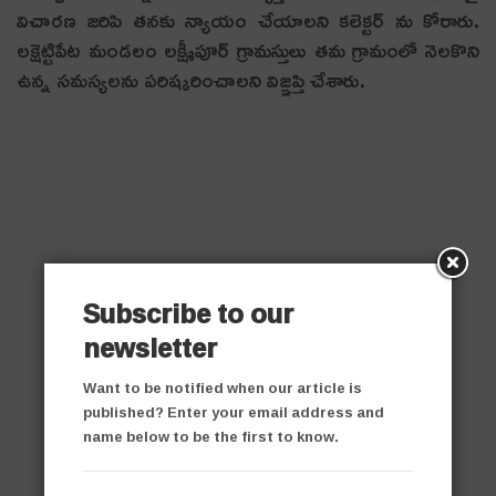
విచారణ జరిపి తనకు న్యాయం చేయాలని క‌లెక్ట‌ర్ ను కోరారు.
లక్షెట్టిపేట మండలం లక్ష్మీపూర్ గ్రామస్తులు తమ గ్రామంలో నెలకొని
ఉన్న సమస్యలను పరిష్కరించాలని విజ్ఞ‌ప్తి చేశారు.
Subscribe to our
newsletter
Want to be notified when our article is
published? Enter your email address and
name below to be the first to know.