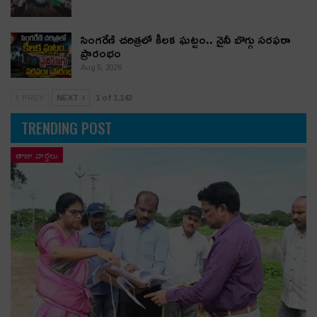
సింగరేణి చరిత్రలో కీలక ఘట్టం.. నైనీ బొగ్గు సరఫరా
ప్రారంభం
Aug 5, 2026
PREV
NEXT
1 of 1,143
TRENDING POST
తాజా వార్తలు