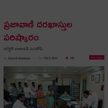
ప్రజావాణి ద‌రఖాస్తుల
పరిష్కారం
క‌లెక్ట‌ర్ బాదావ‌త్ సంతోష్
తాజా వార్తలు
On
Feb 6, 2023
565
By
Naandi Newsteam