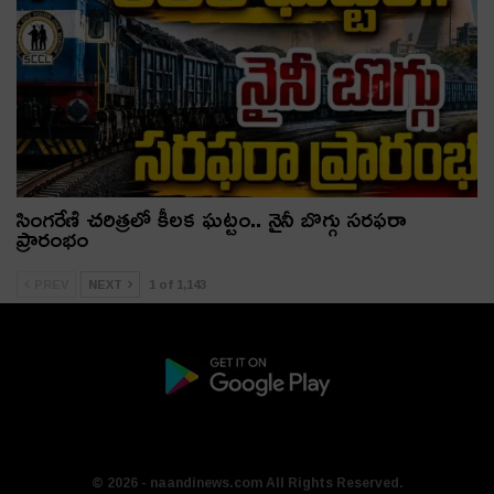
సింగరేణి చరిత్రలో కీలక ఘట్టం.. నైనీ బొగ్గు సరఫరా
ప్రారంభం
PREV
NEXT
1 of 1,143
© 2026 - naandinews.com All Rights Reserved.