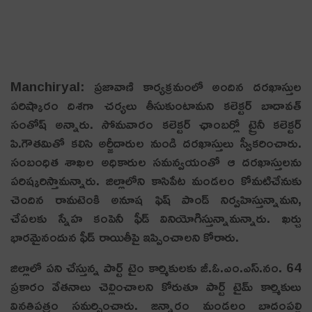
Manchiryal: ప్రజావాణి కార్యక్రమంలో అందిన దరఖాస్తుల
పరిష్కారం దిశగా చ‌ర్య‌లు తీసుకుంటామ‌ని క‌లెక్ట‌ర్ బాదావ‌త్
సంతోష్ అన్నారు. సోమవారం కలెక్టర్ ఛాంబర్లో ట్రైనీ కలెక్టర్
పి.గౌతమితో కలిసి అర్జీదారుల నుండి దరఖాస్తులు స్వీకరించారు.
సంబంధిత శాఖల అధికారుల సమన్వయంతో ఆ ద‌ర‌ఖాస్తుల‌ను
ప‌రిష్క‌రిస్తామ‌న్నారు. జిల్లాలోని కాసిపేట మండలం కోమటిచేనుకు
చెందిన రామటెంకి అనూష ఫిష్ పాండ్ నిర్వహిస్తున్నామ‌ని,
చేపలకు స్నేహ కంపెనీ ఫీడ్ వినియోగిస్తున్నామ‌న్నారు. ఖర్చు
భారమైనందున ఫీడ్‌ రాయితీపై ఇప్పించాలని కోరారు.
జిల్లాలో పని చేస్తున్న పార్ట్ టైం కార్మికులకు జీ.ఓ.ఎం.ఎస్.నం. 64
ప్రకారం వేతనాలు చెల్లించాలని కోరుతూ పార్ట్ టైమ్ కార్మికులు
విన‌తిప‌త్రం సమర్పించారు. జన్నారం మండలం బాదంపల్లి