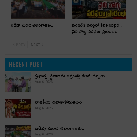
ఒడిషా నుంచి తెలంగాణ‌కు..
సింగరేణి చరిత్రలో కీలక ఘట్టం..
నైనీ బొగ్గు సరఫరా ప్రారంభం
PREV
NEXT
RECENT POST
ప్రభుత్వ స్థలాలను ఆక్రమిస్తే కఠిన చర్యలు
Aug 6, 2026
రాజకీయ దివాళాకోరుతనం
Aug 6, 2026
ఒడిషా నుంచి తెలంగాణ‌కు..
Aug 6, 2026