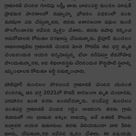
గ్రామానికి చెందిన గూడెపు లక్ష్మీ తాను బాదంపల్లి మండల పరిషత్
ప్రాథమిక పాఠశాలలో మధ్యాహ్న భోజనం పథకంలో వంట
మనిషిగా పని చేస్తున్నానని, తనను అకారణంగా విధుల నుండి
తొలగించారని ఆవేద‌న వ్య‌క్తం చేశారు. తనకు ఉపాధి కల్పించి
ఆదుకోవాలని కోరుతూ దరఖాస్తు చేసుకున్నారు. జైపూర్ మండలం
రామారావుపేట గ్రామానికి చెందిన మోతె గౌరిదేవి తన భర్త మృతి
చెందినందున ఆయన నిర్వహిస్తున్న టేలా నడిపిస్తూ జీవనోపాధి
పొందుతున్నానని, అది శిథిలావస్థకు చేరినందున కొద్దిపాటి స్థలాన్ని
ఇప్పించాలని కోరుతూ అర్జీ సమర్పించారు.
హాజీపూర్ మండలం దొనబండ గ్రామానికి చెందిన యెసంత
శంకరమ్మ తన భర్త 2021లో కొవిడ్ కారణంగా మృతి చెందాడని,
పరిహారం ఇంత వరకు అందలేదన్నారు. దండేపల్లి మండలం
చింతపల్లి గ్రామానికి చెందిన గడ్డం రాజలింగు తనకు గ్రామ
శివారులో గల భూమిని అక్కల రాజయ్య అనే అతనికి కౌలుకు
ఇచ్చాన‌ని ఆయన కుమారులు తనకు తెలియకుండా వారి పేరిట
మార్పు చేసుకున్నారని ఆవేద‌న వ్య‌క్తం చేశారు. ఈ విషయమై