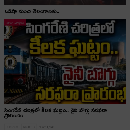
ఒడిషా నుంచి తెలంగాణ‌కు..
తాజా వార్తలు
సింగరేణి చరిత్రలో కీలక ఘట్టం.. నైనీ బొగ్గు సరఫరా
ప్రారంభం
PREV
NEXT
1 of 1,143