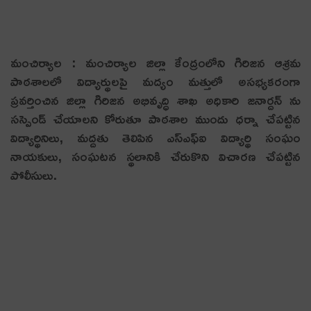
మంచిర్యాల : మంచిర్యాల జిల్లా కేంద్రంలోని గిరిజన ఆశ్రమ
పాఠశాలలో విద్యార్థులపై మద్యం మత్తులో అసభ్యకరంగా
ప్రవర్తించిన జిల్లా గిరిజన అభివృద్ధి శాఖ అధికారి జనార్దన్ ను
సస్పెండ్ చేయాలని కోరుతూ పాఠశాల ముందు ధర్నా చేపట్టిన
విద్యార్థినిలు, మద్దతు తెలిపిన ఎస్ఎఫ్ఐ విద్యార్థి సంఘం
నాయకులు, సంఘటన స్థలానికి చేరుకొని విచారణ చేపట్టిన
పోలీసులు.