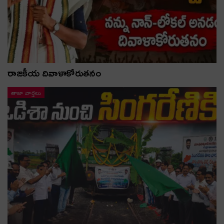
రాజకీయ దివాళాకోరుతనం
తాజా వార్తలు