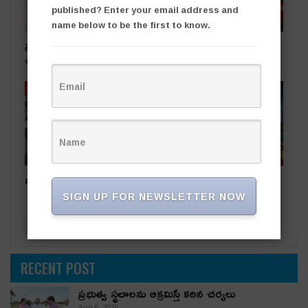
published? Enter your email address and
name below to be the first to know.
ప్రభుత్వ స్థలాలను ఆక్రమిస్తే కఠిన
రాజకీయ దివాళాకోరుతనం
చర్యలు
తాజా వార్తలు
తాజా వార్తలు
ఒడిషా నుంచి తెలంగాణ‌కు..
సింగరేణి చరిత్రలో కీలక ఘట్టం..
నైనీ బొగ్గు సరఫరా ప్రారంభం
SIGN UP FOR NEWSLETTER NOW
PREV
NEXT
RECENT POST
ప్రభుత్వ స్థలాలను ఆక్రమిస్తే కఠిన చర్యలు
Aug 6, 2026