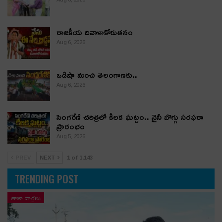
రాజకీయ దివాళాకోరుతనం
Aug 6, 2026
ఒడిషా నుంచి తెలంగాణ‌కు..
Aug 6, 2026
సింగరేణి చరిత్రలో కీలక ఘట్టం.. నైనీ బొగ్గు సరఫరా
ప్రారంభం
Aug 5, 2026
PREV
NEXT
1 of 1,143
TRENDING POST
తాజా వార్తలు