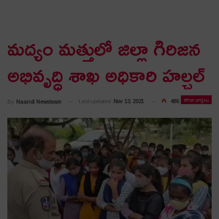
మద్యం మత్తులో జిల్లా గిరిజన
అభివృద్ధి శాఖ అధికారి హల్చల్
తాజా వార్తలు
Last updated
Nov 13, 2021
486
By
Naandi Newsteam