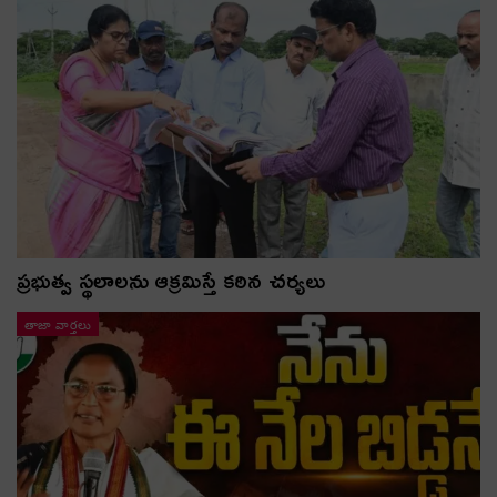
ప్రభుత్వ స్థలాలను ఆక్రమిస్తే కఠిన చర్యలు
తాజా వార్తలు