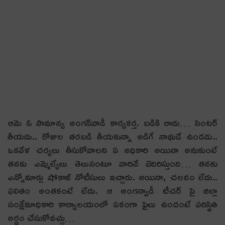
ఆమె ఓ సామాన్య అంగ‌న్‌వాడీ కార్య‌క‌ర్త‌. బడికి రాదు… సెంట‌ర్
తీయ‌దు.. రోజుల త‌ర‌బ‌డి తీయ‌కున్నా అడిగే నాథుడే ఉండ‌డు..
ఒక‌వేళ చ‌ర్య‌లు తీసుకోవాల‌ని ఏ అధికారి అయినా అనుకుంటే
త‌న‌కు ఎమ్మెల్యేలు తెలుసంటూ వారినే బెదిరిస్తుంది… త‌న‌కు
ఎన్నోమార్లు షోకాజ్ నోటీసులు ఇచ్చారు. అయినా, చ‌ల‌నం లేదు..
ఫ‌లితం అంత‌కంటే లేదు. ఆ అంగ‌న్వాడీ టీచ‌ర్ పై జిల్లా
సంక్షేమాధికారి కార్యాల‌యంలో ఏకంగా ఫైలు ఉందంటే ప‌రిస్థితి
అర్ధం చేసుకోవ‌చ్చు…