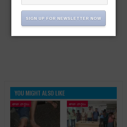
SIGN UP FOR NEWSLETTER NOW
YOU MIGHT ALSO LIKE
తాజా వార్తలు
తాజా వార్తలు