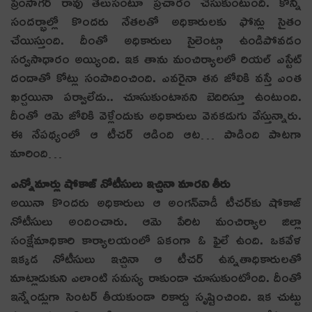
ప్రేంసాగ‌ర్ రావు తెలుసంటూ ప్ర‌చారం చేసుకుంటుంది. కొన్ని
సంద‌ర్భాల్లో కొంద‌రు నేత‌ల‌తో అధికారుల‌కు ఫోన్లు సైతం
చేయిస్తుంది. దీంతో అధికారులు సైలెంట్గా ఉండిపోవ‌డం
స‌ర్వ‌సాధారం అయ్యింది. ఇక తాను మంచిర్యాల‌లో రియ‌ల్ ఎస్టేట్
దందాతో కోట్లు సంపాదించింది. ఎవ‌రైనా త‌న జోలికి వ‌స్తే ఎంత
ఖ‌ర్చ‌యినా ప‌ర్వాలేదు.. చూసుకుంటాన‌ని బెదిరిస్తూ ఉంటుంది.
దీంతో ఆమె జోలికి వెళ్లేందుకు అధికారులు వెన‌కడుగు వేస్తున్నారు.
ఈ నేప‌థ్యంలో ఆ టీచ‌ర్ ఆడింది ఆట… పాడింది పాట‌గా
మారింది…
ఎన్నోమార్లు షోకాజ్ నోటీసులు ఇచ్చినా మార‌ని తీరు
అయినా కొంద‌రు అధికారులు ఆ అంగ‌న్‌వాడీ టీచ‌ర్‌కు షోకాజ్
నోటీసులు అందించారు. ఆమె పేరిట మంచిర్యాల జిల్లా
సంక్షేమాధికారి కార్యాల‌యంలో ఏకంగా ఓ ఫైలే ఉంది. ఒక‌వేళ
ఇక్క‌డ నోటీసులు ఇచ్చినా ఆ టీచ‌ర్ ఉన్న‌తాధికారుల‌తో
మాట్లాడుకుని ఎలాంటి స‌మ‌స్య రాకుండా చూసుకుంటోంది. దీంతో
ఇన్నేండ్లుగా సెంట‌ర్ తీయ‌కుండా రికార్డు సృష్టించింది. ఇక చుట్టు