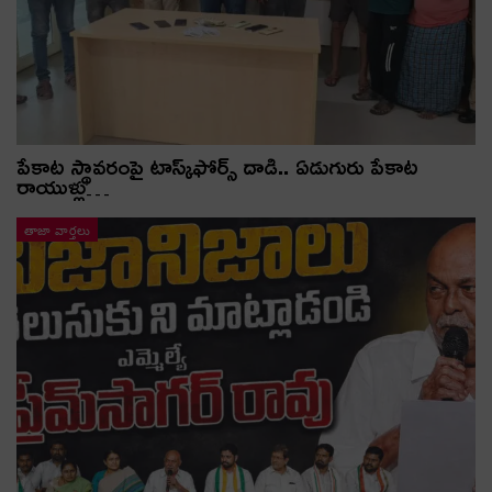
పేకాట స్థావరంపై టాస్క్‌ఫోర్స్ దాడి.. ఏడుగురు పేకాట
రాయుళ్లు…
తాజా వార్తలు