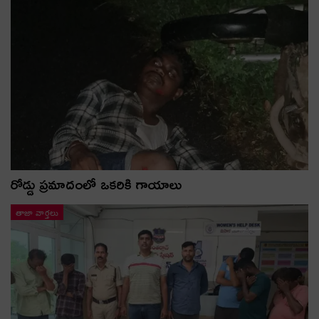
రోడ్డు ప్రమాదంలో ఒకరికి గాయాలు
తాజా వార్తలు