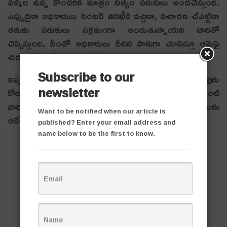
ప‌క్క‌ల ఉన్న కొంద‌రికి మాత్రం నిత్యం స‌రుకులు అంద‌చేస్తుంది.
ఎప్పుడైనా అధికారులు సెంట‌ర్ త‌నిఖీకి వ‌చ్చినా, విచార‌ణ చేప‌ట్టినా
త‌మ‌కు స‌రుకులు స‌క్ర‌మంగా అందుతున్నాయ‌ని వారితో
చెప్పిస్తుంది. దీంతో అధికారులు దీనిని సాకుగా చూపిస్తూ ఆమెపై
చ‌ర్య‌లు తీసుకోకుండా వ‌దిలేస్తున్నారు.
Subscribe to our
ఇప్ప‌టికైనా ఉన్న‌తాధికారులు చ‌ర్య‌లు తీసుకోవాల‌ని ప‌లువురు
newsletter
కోరుతున్నారు. అదే స‌మ‌యంలో ప్ర‌జాప్ర‌తినిధులు సైతం ఇలాంటి
వారికి అండ‌గా ఉండ‌కుండా చ‌ర్య‌లు తీసుకునేలా అధికారుల‌ను
Want to be notified when our article is
ఆదేశించాల‌ని విజ్ఞ‌ప్తి చేస్తున్నారు.
published? Enter your email address and
name below to be the first to know.