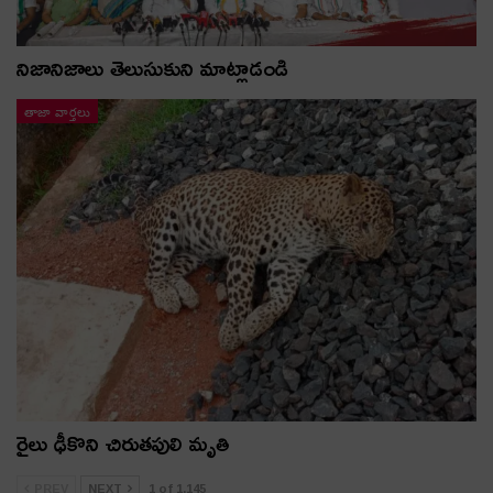
నిజానిజాలు తెలుసుకుని మాట్లాడండి
తాజా వార్తలు
రైలు ఢీకొని చిరుతపులి మృతి
PREV
NEXT
1 of 1,145