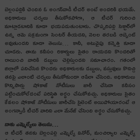
బెల్లంప‌ల్లికి చెందిన ఓ అంగ‌న్‌వాడీ టీచ‌ర్ అంటే అంద‌రికి భ‌య‌మే.
అధికారులు చ‌ర్య‌లు తీసుకోక‌పోగా, ఆ టీచ‌ర్ గురించి
మాట్లాడ‌టానికి కూడా భ‌య‌ప‌డుతుంటారు. చొప్ప‌రిప‌ల్లి సెక్టార్‌లో
ఉన్న ఆమె స‌క్రమంగా సెంట‌ర్ తీయ‌ద‌ని, నెల‌ల త‌ర‌బ‌డి ఆబ్సెంట్
అవుతుంద‌ని కూడా తెలుసు… కానీ, అటువైపు క‌న్నెత్తి కూడా
చూడ‌రు. తాను క‌నీసం రికార్డులు సైతం రాయ‌ద‌ని కొంద‌రితో
రాయించి వారికి డ‌బ్బులు చెల్లిస్తుంద‌ని స‌మాచారం. గ‌తంలో
జిల్లాలో ప‌నిచేసిన కొంద‌రు అధికారుల‌కు డ‌బ్బులు, వ‌స్తువులు కొనిచ్చి
త‌న‌పై ఎలాంటి చ‌ర్య‌లు తీసుకోకుండా ఆపేలా చేసింది. అధికారులు
కొన్నిసార్లు షోకాజ్ నోటీసులు జారీ చేసినా క‌నీసం
ప‌ట్టించుకోలేదంటే ప‌రిస్థితి అర్ధం చేసుకోవ‌చ్చు. అధికారులు సైతం
కేవ‌లం షోకాజ్ నోటీసులు జారీచేసి సైలెంట్ అయిపోయారంటే ఆ
అంగ‌న్వాడీ టీచ‌ర్ వారిని ఎలా మేనేజ్ చేసింది అర్ధం చేసుకోవ‌చ్చు.
నాకు ఎమ్మెల్యేలు తెలుసు…
ఆ టీచ‌ర్ త‌న‌కు బెల్లంప‌ల్లి ఎమ్మెల్యే వినోద్‌, మంచిర్యాల ఎమ్మెల్యే