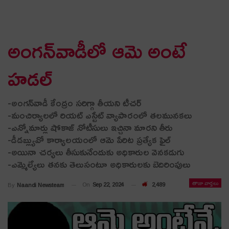
అంగ‌న్‌వాడీలో ఆమె అంటే
హ‌డ‌ల్
-అంగ‌న్‌వాడీ కేంద్రం స‌రిగ్గా తీయ‌ని టీచ‌ర్‌
-మంచిర్యాల‌లో రియ‌ట్ ఎస్టేట్ వ్యాపారంలో త‌ల‌మున‌క‌లు
-ఎన్నోమార్లు షోకాజ్ నోటీసులు ఇచ్చినా మార‌ని తీరు
-డీడ‌బ్ల్యువో కార్యాల‌యంలో ఆమె పేరిట ప్ర‌త్యేక ఫైల్‌
-అయినా చ‌ర్య‌లు తీసుకునేందుకు అధికారుల వెన‌క‌డుగు
-ఎమ్మెల్యేలు త‌న‌కు తెలుసంటూ అధికారుల‌కు బెదిరింపులు
తాజా వార్తలు
On
Sep 22, 2024
2,489
By
Naandi Newsteam