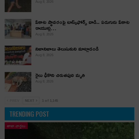
Aug 8, 2026
పేకాట స్థావరంపై టాస్క్‌ఫోర్స్ దాడి.. ఏడుగురు పేకాట
రాయుళ్లు…
Aug 8, 2026
నిజానిజాలు తెలుసుకుని మాట్లాడండి
Aug 8, 2026
రైలు ఢీకొని చిరుతపులి మృతి
Aug 8, 2026
PREV
NEXT
1 of 1,145
TRENDING POST
తాజా వార్తలు