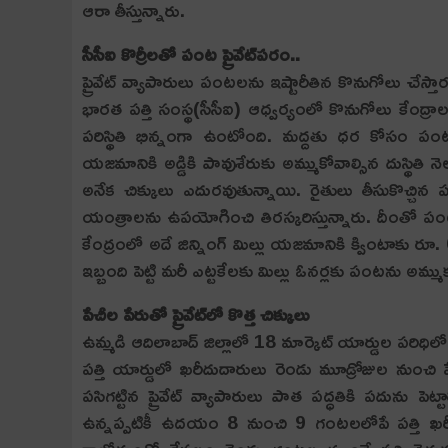
ఆరా తీస్తున్నారు.
సీసీఐ కొర్రీలతో పంట ప్రైవేట్‌పరం..
ప్రైవేట్‌ వ్యాపారులు పంటలను ఇష్టారీతిన కొనుగోలు చేస్త
భారత పత్తి సంస్థ(సీసీఐ) ఆధ్వర్యంలో కొనుగోలు కేంద్రాలన
పరిస్థితి భిన్నంగా ఉంటోంది. మద్దతు ధర కోసం పంటను సీ
యజమానికి అడ్డికి పావుశేరుకు అమ్ముకోవాల్సిన దుస్థితి
అనేక చిక్కులు ఎదురవుతున్నాయి. రైతులు తీసుకొచ
యంత్రాలను ఉపయోగించి తిర‌స్క‌రిస్తున్నారు. దీంతో పంట
కేంద్రంలో అదే జిన్నింగ్‌ మిల్లు యజమానికి క్వింటాకు
ఇబ్బంది పెట్టి మరీ ఎట్టకేలకు మిల్లు ఓనర్లకు పంటను అమ్ముకు
పేచీల పేరుతో ప్రైవేట్‌లో కొత్త చిక్కులు
ఉమ్మ‌డి ఆదిలాబాద్ జిల్లాలో 18 మార్కెట్ యార్డుల ప‌రిధి
పత్తి యార్డులో ఖరీదుదారులు రెండు మూడ్రోజుల నుంచి పేచ
పసిగట్టిన ప్రైవేట్‌ వ్యాపారులు పాత పద్ధతికి పదును పె
ఉన్నప్పటికీ ఉదయం 8 నుంచి 9 గంటలలోపే పత్తి ఖరీదుల 