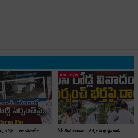
తాజా వార్తలు
స‌ర్పంచ్‌పై… అంగ‌న్‌వాడీల
సీసీ రోడ్ల వివాదం.. స‌ర్పంచ్ భ‌ర్త‌పై దాడి