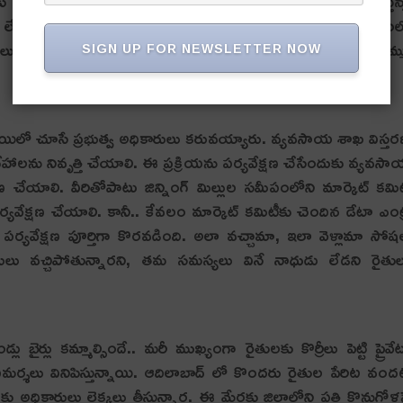
లుస్తుంది. అయితే పంటను పూర్తిగా పరిశీలన చేసి బిడ్‌ చేస్తున
ని కొర్రీలు పెడుతూ ధరలో కోత పెడుతున్నారు. ఈ నామ్‌ విధానం
రులు మాత్రం తమ పాత విధానాన్ని మరోమారు తెరపైకి తీసుకొచ్చి సొమ్
SIGN UP FOR NEWSLETTER NOW
షేత్రస్థాయిలో చూసే ప్రభుత్వ అధికారులు కరువయ్యారు. వ్యవసాయ శాఖ విస్త
ేహాలను నివృత్తి చేయాలి. ఈ ప్రక్రియను పర్యవేక్షణ చేసేందుకు వ్యవస
లి. వీరితోపాటు జిన్నింగ్‌ మిల్లుల సమీపంలోని మార్కెట్‌ కమి
ర్యవేక్షణ చేయాలి. కానీ.. కేవలం మార్కెట్‌ కమిటీకు చెందిన డేటా ఎంట్
పర్యవేక్షణ పూర్తిగా కొరవడింది. అలా వచ్చామా, ఇలా వెళ్లామా సోషల
రులు వచ్చిపోతున్నారని, తమ సమస్యలు వినే నాధుడు లేడని రైతు
బైర్లు క‌మ్మాల్సిందే.. మ‌రీ ముఖ్యంగా రైతుల‌కు కొర్రీలు పెట్టి ప్రైవే
 విమ‌ర్శ‌లు వినిపిస్తున్నాయి. ఆదిలాబాద్ లో కొంద‌రు రైతుల పేరిట వంద
ర‌కు అధికారులు లెక్క‌లు తీస్తున్నార‌. ఈ మేర‌కు జిల్లాలోని పత్తి కొనుగోళ్ల