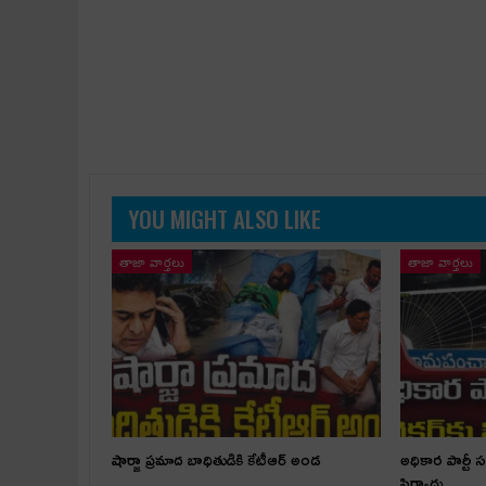
YOU MIGHT ALSO LIKE
తాజా వార్తలు
తాజా వార్తలు
షార్జా ప్రమాద బాధితుడికి కేటీఆర్ అండ
అధికార పార్టీ 
ఫిర్యాదు