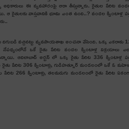
ెన్స్ అధికారులు ఈ వ్య‌వహారంపై ఆరా తీస్తున్నారు. రైతుల పేరిట వం
నాయి. ఆ రైతుల‌కు వాస్తవానికి భూమి ఎంత ఉంది..? వందల క్వింటాళ్ల పత్
రు..
త్రమే దిగుబడి వచ్చినట్టు వ్యవసాయశాఖ అంచనా వేసింది. ఒక్క ఎకరాకు 
 నేప‌థ్యంలోనే ఒకే రైతు పేరిట వంద‌ల క్వింటాళ్ల విక్ర‌యాలు ఎ
నాయి. ఆదిలాబాద్ అర్బన్ లో ఒక్క రైతు పేరిట 336 క్వింటాళ్ల పత్
ిన రైతు పేరిట 306 క్వింటాళ్లు, గుడిహత్నూర్ మండలంలో ఒకే ఓ మహి
ైతు పేరిట 266 క్వింటాళ్లు, తలమడుగు మండలంలో రైతు పేరిట ఏకం