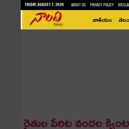
FRIDAY, AUGUST 7, 2026
ABOUT US
PRIVACY POLICY
DISCLA
జాతీయం
తెల
రైతుల పేరిట వంద‌ల క్వింటా