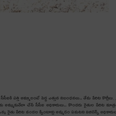
 ప‌త్తి అమ్మాలంటే పెద్ద ఎత్తున నిబంధ‌న‌లు.. తేమ పేరిట కొర్రీల
ుకు అమ్ముకునేలా చేసే సీసీఐ అధికారులు.. కొంద‌రు రైతుల పేరిట మాత్
ు. ఒక్క రైతు పేరిట వంద‌ల క్వింటాళ్లు అమ్మ‌డం ఏమ‌టని విజిలెన్స్ అధికారు