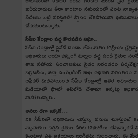
రాబోతుందో కేవలం రెండు గంటల ముందే ప్రతి రైతుకు తె
ఖరీదుదారులు తీరా కాంటాల సమయంలో పంట నాణ్యత లేద
పేచీలకు ఎట్టి పరిస్థితిలో స్థానం లేకపోయినా ఖరీదుదా
చేసుకుంటున్నారు.
సీసీఐ కేంద్రాల వద్ద కొరవడిన నిఘా..
సీసీఐ కేంద్రాల్లో ప్రైవేట్‌ దందా, తేమ శాతం కొర్రీలను క్
అధికారులు ఆయా జిన్నింగ్‌ మిల్లుల వద్ద ఉండి రైతుల సంద
శాఖ సహాయ సంచాలకులు సైతం నిరంతరం పర్యవేక్షణ చేయా
సెక్రటరీలు, జిల్లా మార్కెటింగ్‌ శాఖ అధికారి నిరంతరం ప
ఆఫీసర్‌ మినహాయించి సీసీఐ కేంద్రాల్లో ఇతర అధికారుల 
మీడియాలో ఫొటో అప్‌లోడ్‌ చేశామా అన్నట్లు అధికా
వాపోతున్నారు.
అస‌లు ద‌గా ఇక్క‌డే…
ఇక సీసీఐలో అధికారులు చేస్తున్న ప‌నులు చూస్తుంటే కండ్లు 
వ్యాపారుల ప‌త్తిని రైతుల పేరిట కొనుగోలు చేస్తున్నార‌నే
క్వింటాళ్ల ప‌త్తి విక్ర‌యాలు జ‌రిగిన‌ట్లు గుర్తించారు. ఈ మే