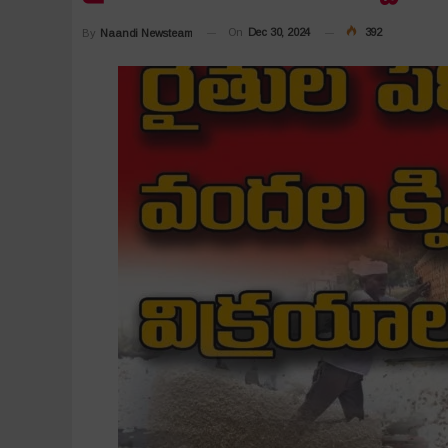
On
Dec 30, 2024
392
By
Naandi Newsteam