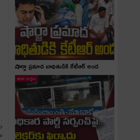
షార్జా ప్రమాద బాధితుడికి కేటీఆర్ అండ
తాజా వార్తలు
ు…
రం
లు