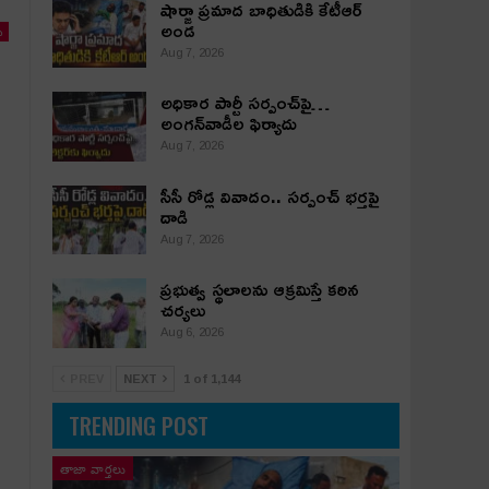
షార్జా ప్రమాద బాధితుడికి కేటీఆర్
అండ
ు
Aug 7, 2026
అధికార పార్టీ స‌ర్పంచ్‌పై…
అంగ‌న్‌వాడీల ఫిర్యాదు
Aug 7, 2026
సీసీ రోడ్ల వివాదం.. స‌ర్పంచ్ భ‌ర్త‌పై
దాడి
Aug 7, 2026
ప్రభుత్వ స్థలాలను ఆక్రమిస్తే కఠిన
చర్యలు
Aug 6, 2026
PREV
NEXT
1 of 1,144
TRENDING POST
తాజా వార్తలు