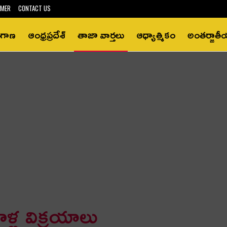
IMER
CONTACT US
ంగాణ
ఆంధ్రప్రదేశ్‌
తాజా వార్తలు
ఆధ్యాత్మికం
అంతర్జాత
ళ్ల విక్ర‌యాలు