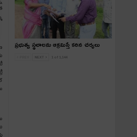
్న
లో
ము
ప్రభుత్వ స్థలాలను ఆక్రమిస్తే కఠిన చర్యలు
రణ
ాయ
PREV
NEXT
1 of 1,144
టీ
రీ
్‌
లు
టు
‌ట
పై