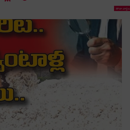
తాజా వార్తల