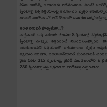
సీసీఐ విజిలెన్స్ విచారణకు ఆదేశించింది. దీంతో విజిల
క్వింటాళ్ల పత్తి విక్రయాలపై అనుమానం వ్య‌క్తం అవుతున్
దిగుబడి నిజమేనా..? అనే కోణంలో విచారణ నిర్వ‌హిస్తున్నా
అంత దిగుబ‌డి సాధ్య‌మేనా..?
వాస్త‌వానికి ఒక్క ఎకరాకు సరాసరి 8 క్వింటాళ్ల పత్తిమా
క్వింటాళ్ల చొప్పున విక్రయించే నిబంధ‌నలున్నాయి. ఈ
జ‌రుగుతాయ‌నే విష‌యంలో అనుమానాలు వ్య‌క్తం అవుతున్
విక్రయం జ‌ర‌ప‌గా, ఆదిలాబాద్‌రూరల్ మండలానికి చెంద
రైతు పేరిట 312 క్వింటాళ్లు, జైనథ్ మండలంలోని ఓ ర
280 క్వింటాళ్ల పత్తి విక్ర‌యాలు జ‌రిగిన‌ట్లు గుర్తించారు.