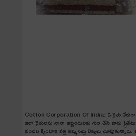
Cotton Corporation Of India: ఓ రైతు నేరుగా సీసీఐకి
ఇలా రైతుల‌ను నానా ఇబ్బందుల‌కు గురి చేసి వారు ప్రైవేట
వంద‌ల క్వింటాళ్ల ప‌త్తి అమ్మిన‌ట్లు లెక్క‌లు చూపుతున్నార