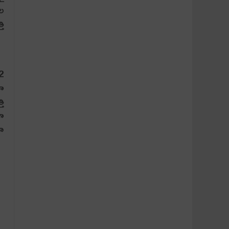
దల
తి
12
లా
తి
ళా
గా