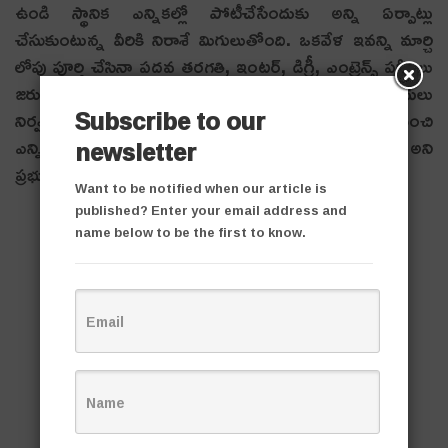
ఉండి స్థానిక ఎన్నికల్లో పోటీచేసేందుకు అన్ని ఏర్పాట్లు
చేసుకుంటున్న వీరికి నిరాశే మిగులుతోంది. ఒకవేళ ఇవన్ని మార్చి
లోపు పూర్తి చేసినా ప‌ద‌వ త‌ర‌గ‌తి, ఇంటర్, డిగ్రీ, ఎంట్రెన్స్ పరీక్షలు
జరుగుతాయి. స్థానిక సంస్థల ఎన్నికల్లో టీచర్లు విధులు
Subscribe to our
నిర్వహించాల్సి ఉంటుంది కాబట్టి మే మొదటి వారం నుంచి
ఎన్నికల ప్రక్రియ ప్రారంభిస్తే జూన్ వరకు పూర్తి చేయవచ్చు అని
newsletter
ప్రభుత్వం ఆలోచనలో ఉన్నట్లుగా తెలుస్తోంది.
Want to be notified when our article is
published? Enter your email address and
name below to be the first to know.