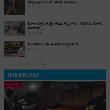
రోడ్డు ప్రమాదంలో ఒకరికి గాయాలు
Aug 8, 2026
పేకాట స్థావరంపై టాస్క్‌ఫోర్స్ దాడి.. ఏడుగురు పేకాట
రాయుళ్లు…
Aug 8, 2026
నిజానిజాలు తెలుసుకుని మాట్లాడండి
Aug 8, 2026
PREV
NEXT
1 of 1,145
TRENDING POST
తాజా వార్తలు