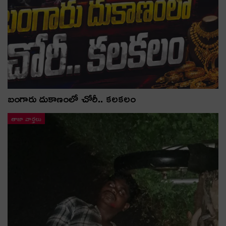
బంగారు దుకాణంలో చోరీ.. కలకలం
తాజా వార్తలు