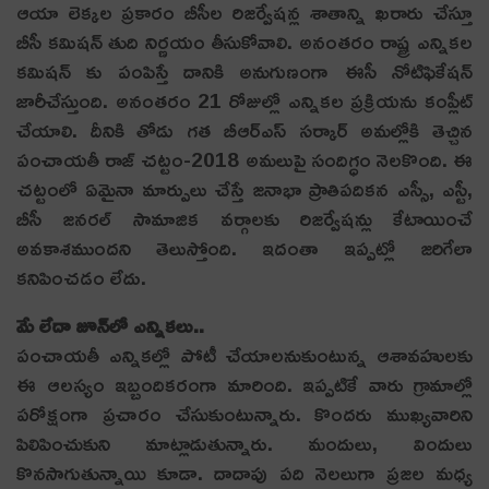
ఆయా లెక్కల ప్రకారం బీసీల రిజర్వేషన్ల శాతాన్ని ఖరారు చేస్తూ
బీసీ కమిషన్‌ తుది నిర్ణయం తీసుకోవాలి. అనంతరం రాష్ట్ర ఎన్నికల
కమిషన్ కు పంపిస్తే దానికి అనుగుణంగా ఈసీ నోటిఫికేషన్‌
జారీచేస్తుంది. అనంతరం 21 రోజుల్లో ఎన్నికల ప్రక్రియను కంప్లీట్
చేయాలి. దీనికి తోడు గత బీఆర్ఎస్ సర్కార్ అమల్లోకి తెచ్చిన
పంచాయతీ రాజ్‌ చట్టం-2018 అమలుపై సందిగ్ధం నెలకొంది. ఈ
చట్టంలో ఏమైనా మార్పులు చేస్తే జనాభా ప్రాతిపదికన ఎస్సీ, ఎస్టీ,
బీసీ జనరల్‌ సామాజిక వర్గాలకు రిజర్వేషన్లు కేటాయించే
అవకాశముందని తెలుస్తోంది. ఇదంతా ఇప్పట్లో జరిగేలా
కనిపించడం లేదు.
మే లేదా జూన్‌లో ఎన్నిక‌లు..
పంచాయ‌తీ ఎన్నిక‌ల్లో పోటీ చేయాల‌నుకుంటున్న ఆశావ‌హుల‌కు
ఈ ఆల‌స్యం ఇబ్బందికరంగా మారింది. ఇప్ప‌టికే వారు గ్రామాల్లో
ప‌రోక్షంగా ప్ర‌చారం చేసుకుంటున్నారు. కొంద‌రు ముఖ్య‌వారిని
పిలిపించుకుని మాట్లాడుతున్నారు. మందులు, విందులు
కొన‌సాగుతున్నాయి కూడా. దాదాపు ప‌ది నెల‌లుగా ప్రజల మధ్య