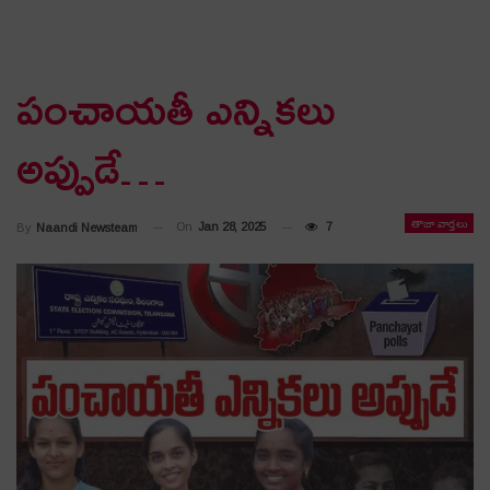
పంచాయ‌తీ ఎన్నిక‌లు
అప్పుడే…
తాజా వార్తలు
On
Jan 28, 2025
7
By
Naandi Newsteam