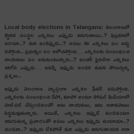
Local body elections in Telangana: తెలంగాణ‌లో
స్థానిక సంస్థ‌ల ఎన్నిక‌లు ఎప్పుడు జ‌రుగుతాయి..? ఫిబ్ర‌వ‌రిలో
జ‌ర‌గ‌వా..? మ‌రి ఇంకెప్పుడు..? అస‌లు ఈ ఎన్నిక‌లు ఏం అడ్డు
వ‌స్తోంది.. ప్ర‌భుత్వం ఏం ఆలోచిస్తోంది… ఎన్నిక‌ల‌కు సంబంధించి
నాయ‌కులు ఏం అనుకుంటున్నారు..? ఇంత‌కీ ఫైన‌ల్‌గా ఎన్నిక‌లు
జ‌రిగేది ఎప్పుడు… ఇవ‌న్నీ ఇప్పుడు అంద‌రి మ‌దిని తొలుస్తున్న
ప్ర‌శ్న‌లు..
ఇప్పుడు తెలంగాణ వ్యాప్తంగా ఎన్నిక‌ల ఫీవ‌ర్ న‌డుస్తోంది.
ఎన్నికల‌కు సంబంధించి రేపో, మాపో అంటూ సోష‌ల్ మీడియాలో
హ‌ల్‌చ‌ల్ చేస్తుండ‌టంతో అటు నాయ‌కులు, ఇటు ఆశావ‌హులు
సిద్ధ‌మ‌వుతున్నారు. అయితే, ఎన్నిక‌లు ఇప్పుడే ఉండ‌వంటూ
జ‌రుగుతున్న ప్ర‌చారంతో అస‌లు ఎన్నిక‌లు ఇప్పుడు ఉంటాయా..?
ఉండ‌వా..? ఇప్పుడు లేక‌పోతే మ‌రి ఎప్పుడు జ‌రుగుతాయ‌ని ఆరా