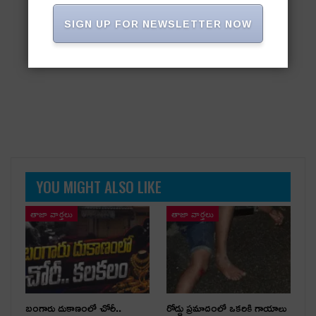
SIGN UP FOR NEWSLETTER NOW
YOU MIGHT ALSO LIKE
తాజా వార్తలు
తాజా వార్తలు
బంగారు దుకాణంలో చోరీ..
రోడ్డు ప్రమాదంలో ఒకరికి గాయాలు