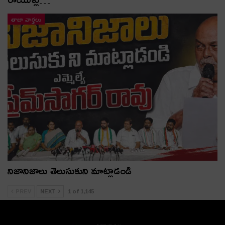
తాజా వార్తలు
నిజానిజాలు తెలుసుకుని మాట్లాడండి
PREV
NEXT
1 of 1,145