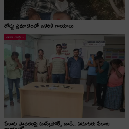
రోడ్డు ప్రమాదంలో ఒకరికి గాయాలు
తాజా వార్తలు
పేకాట స్థావరంపై టాస్క్‌ఫోర్స్ దాడి.. ఏడుగురు పేకాట
రాయుళ్లు…