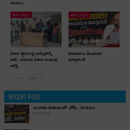
కలకలం
తాజా వార్తలు
తాజా వార్తలు
పేకాట స్థావరంపై టాస్క్‌ఫోర్స్
నిజానిజాలు తెలుసుకుని
దాడి.. ఏడుగురు పేకాట రాయుళ్లు
మాట్లాడండి
అరెస్ట్
PREV
NEXT
RECENT POST
బంగారు దుకాణంలో చోరీ.. కలకలం
Aug 9, 2026