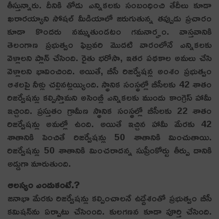
తీస్తున్నారు. దీనికి తోడు ఎన్నిక‌ల‌కు సంబంధించి తేదీలు కూడా
ఖ‌రార‌య్యాని సోష‌ల్ మీడియాలో జ‌రుగుతున్న త‌ప్పుడు ప్ర‌చారం
కూడా కొంద‌రు న‌మ్ముతుండ‌టం గ‌మ‌నార్హం. వాస్త‌వానికి
తెలంగాణ ప్ర‌భుత్వం ఫిబ్ర‌వ‌రి మొద‌టి వారంలోనే ఎన్నిక‌ల‌కు
వెళ్లాల‌ని ప్లాన్ చేసింది. రైతు భరోసా, ఇతర పథకాల అమలు చేసి
వెళ్లాల‌ని భావించింది. అయితే, బీసీ రిజర్వేషన్ల అంశం ప్ర‌భుత్వం
ఆశ‌ల‌పై నీళ్లు చ‌ల్లిన‌ట్ల‌య్యింది. స్థానిక సంస్థల్లో బీసీలకు 42 శాతం
రిజర్వేషన్లు కల్పిస్తామని అసెంబ్లీ ఎన్నికలకు ముందు కాంగ్రెస్ హామీ
ఇచ్చింది. ప్రస్తుతం గ్రామీణ స్థానిక సంస్థల్లో బీసీలకు 22 శాతం
రిజర్వేషన్లు అమల్లో ఉంది. అయితే ఇచ్చిన హామీ మేరకు 42
శాతానికి పెంచితే రిజర్వేషన్లు 50 శాతానికి మించుతాయి.
రిజర్వేషన్లు 50 శాతానికి మించరాదన్న సుప్రీంకోర్టు తీర్పు దానికి
అడ్డుగా మారుతుంది.
ఆల‌స్యం ఎందుకంటే.?
జ‌నాభా మేరకు రిజర్వేషన్లు కల్పించాలనే ఉద్దేశంతో ప్రభుత్వం బీసీ
కమిషన్‌ను ఏర్పాటు చేసింంది. కులగణన కూడా పూర్తి చేసింది.