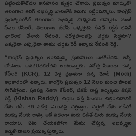
పట్టించుకోలేదని అసహనం వ్యక్తం చేశారు. ప్రభుత్వం మార్పుతో
తెలంగాణ తిరిగి అభివృద్ధి బాటలోకి అడుగు పెట్టిందన్నారు. కాంగ్రెస్
ప్రభుత్వంతోనే తెలంగాణ అభివృద్ధి సాధ్యమని చెప్పారు. మాజీ
సీఎం కేసీఆర్, తెలంగాణ బీజేపీ అధ్యక్షుడు కిషన్ రెడ్డికి ఓపెన్
ఛాలెంజ్ చేశారు రేవంత్. పదేళ్లపాలనపై చర్చకు సిద్ధమా?
ఎక్కడైనా ఎప్పుడైనా తాము చర్చకు రెడీ అన్నారు రేవంత్ రెడ్డి.
‘‘కాంగ్రెస్ ప్రభుత్వం అందిస్తున్న ప్రజాపాలన బాగోలేదని, అన్నీ
లోపాలు, అవకతవకలేనని అంటున్నారు. పదేళ్లు సీఎంగా ఉన్న
కేసీఆర్ (KCR), 12 ఏళ్ల ప్రధానిగా ఉన్న మోదీ (Modi)
అధికారంలో ఉన్నారు. కాంగ్రెస్ ప్రభుత్వం 12 నెలల నుంచి పాలన
సాగిస్తోంది. ప్రతిపక్ష నేతగా కేసీఆర్, బీజేపీ రాష్ట్ర అధ్యక్షుడు కిషన్
రెడ్డి (Kishan Reddy) చర్చకు వస్తే సీఎంకు చర్చించడానికి
నేను రెడీ. గత పదేళ్ల పాలనపై చర్చిద్దాం. చర్చలో నేను ఓడితో
ముక్కు నేలకు రాస్తా. అదే విధంగా మీరు ఓడితే మీరు ముక్కు నేలకు
రాయాలి. ఏమీ చేయకపోగా మేము చేస్తున్న అభివృద్ధిని
అడ్డుకోవాలని ప్రయత్నిస్తున్నారు.