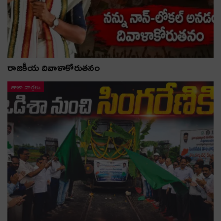
రాజకీయ దివాళాకోరుతనం
తాజా వార్తలు