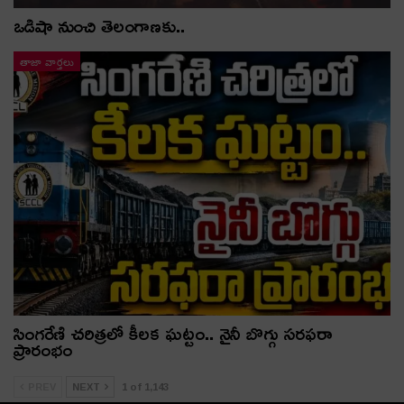
ఒడిషా నుంచి తెలంగాణ‌కు..
తాజా వార్తలు
సింగరేణి చరిత్రలో కీలక ఘట్టం.. నైనీ బొగ్గు సరఫరా
ప్రారంభం
PREV
NEXT
1 of 1,143