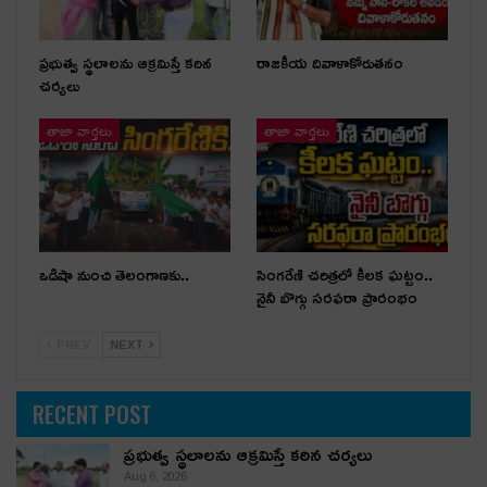
ప్రభుత్వ స్థలాలను ఆక్రమిస్తే కఠిన
రాజకీయ దివాళాకోరుతనం
చర్యలు
తాజా వార్తలు
తాజా వార్తలు
ఒడిషా నుంచి తెలంగాణ‌కు..
సింగరేణి చరిత్రలో కీలక ఘట్టం..
నైనీ బొగ్గు సరఫరా ప్రారంభం
PREV
NEXT
RECENT POST
ప్రభుత్వ స్థలాలను ఆక్రమిస్తే కఠిన చర్యలు
Aug 6, 2026