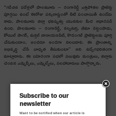
“గడిచిన పదేళ్లలో పాలమూరు – రంగారెడ్డి ఎత్తిపోతల ప్రాజెక్టు
పూర్తయి ఉంటే ఈరోజు పక్కరాష్టంతో నీటి పంచాయితీ ఉండేదు
కాదు. పాలమూరు జిల్లా భవిష్యత్తు యువకుల మీద ఆధారపడి
ఉంది. పాలమూరు – రంగారెడ్డి, కల్వకుర్తి, బీమా నెట్టంపాడు,
కోయిల్ సాగర్, మక్తల్ నారాయణపేట్, కొడంగల్ ప్రాజెక్టులను పూర్తి
చేసుకుందాం. అందరూ అండగా నిలబడాలి. ఈ ప్రాంతాన్ని
అభివృద్ధి చేసే బాధ్యత తీసుకుంటా” అని ఉద్వేగభరితంగా
మాట్లాడారు. ఈ బహిరంగా సభలో పలువురు మంత్రులు, జిల్లాకు
చెందిన ఎమ్మెల్సీలు, ఎమ్మెల్యేలు, సలహాదారులు పాల్గొన్నారు.
Subscribe to our
newsletter
Want to be notified when our article is