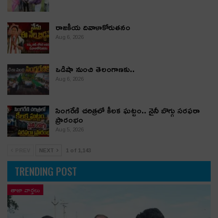
రాజకీయ దివాళాకోరుతనం
Aug 6, 2026
ఒడిషా నుంచి తెలంగాణ‌కు..
Aug 6, 2026
సింగరేణి చరిత్రలో కీలక ఘట్టం.. నైనీ బొగ్గు సరఫరా
ప్రారంభం
Aug 5, 2026
PREV
NEXT
1 of 1,143
TRENDING POST
తాజా వార్తలు