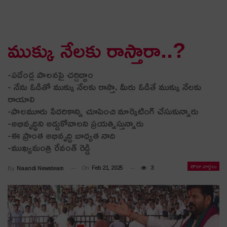
ముక్కు నేల‌కు రాస్తారా..?
-పదేండ్ల పాల‌న‌పై చ‌ర్చిద్దాం
- నేను ఓడితో ముక్కు నేలకు రాస్తా. మీరు ఓడితే ముక్కు నేలకు
రాయాలి
-పాలమూరు పేదరికాన్ని చూపించి మార్కెటింగ్ చేసుకున్నారు
-అభివృద్ధిని అడ్డుకోవాలని ప్రయత్నిస్తున్నారు
-ఈ ప్రాంత అభివృద్ది బాధ్య‌త నాది
-ముఖ్య‌మంత్రి రేవంత్ రెడ్డి
తాజా వార్తలు
On
Feb 21, 2025
3
By
Naandi Newsteam