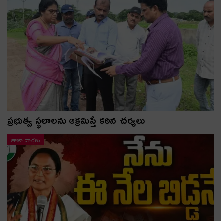
ప్రభుత్వ స్థలాలను ఆక్రమిస్తే కఠిన చర్యలు
తాజా వార్తలు