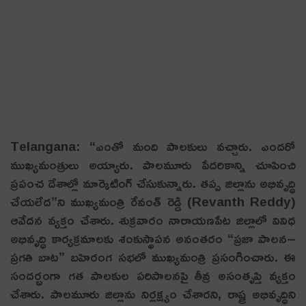
Telangana: “ఎంతో మంది పాలకులు వచ్చారు. ఎందరో
ముఖ్యమంత్రులు అయ్యారు. పాలమూరు పేదరికాన్ని చూపించి
ప్రపంచ దేశాల్లో మార్కెటింగ్ చేసుకున్నారు. తప్ప జిల్లాను అభివృద్ధి
చేయలేద”ని ముఖ్యమంత్రి రేవంత్ రెడ్డి (Revanth Reddy)
ఆవేదన వ్యక్తం చేశారు. శుక్ర‌వారం నారాయణపేట జిల్లాలో వివిధ
అభివృద్ధి కార్యక్రమాలకు శంకుస్థాపన అనంతరం “ప్రజా పాలన–
ప్రగతి బాట” బహిరంగ సభలో ముఖ్యమంత్రి ప్రసంగించారు. ఈ
సంద‌ర్భంగా గత పాలకుల పరిపాలనపై తీవ్ర అసంతృప్తి వ్యక్తం
చేశారు. పాలమూరు జిల్లాను నిర్లక్ష్యం చేశారని, రాష్ట్ర అభివృద్ధిని