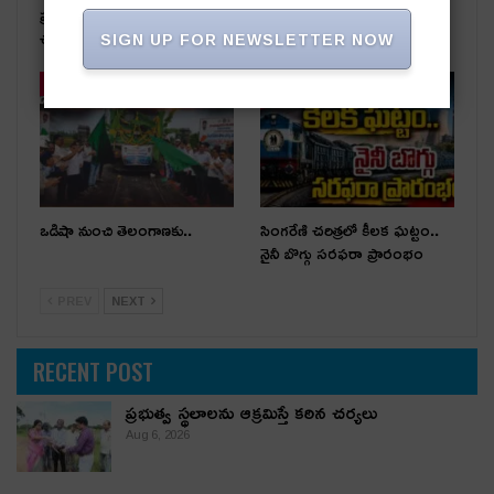
ప్రభుత్వ స్థలాలను ఆక్రమిస్తే కఠిన
రాజకీయ దివాళాకోరుతనం
చర్యలు
SIGN UP FOR NEWSLETTER NOW
తాజా వార్తలు
తాజా వార్తలు
ఒడిషా నుంచి తెలంగాణ‌కు..
సింగరేణి చరిత్రలో కీలక ఘట్టం..
నైనీ బొగ్గు సరఫరా ప్రారంభం
PREV
NEXT
RECENT POST
ప్రభుత్వ స్థలాలను ఆక్రమిస్తే కఠిన చర్యలు
Aug 6, 2026