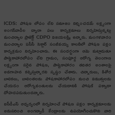
ICDS: పోష‌ణ లోపం లేని స‌మాజం నిర్మించ‌డ‌మే ల‌క్ష్యంగా
అంగ‌న్‌వాడీల ద్వారా ప‌లు కార్య‌క్ర‌మాలు నిర్వ‌హిస్తున్న‌ట్లు
మంచిర్యాల‌ ప్రాజెక్ట్ CDPO విజయలక్ష్మి అన్నారు. మంగ‌ళ‌వారం
మంచిర్యాల ఏసీసీ సెక్టార్ సంజీవయ్య కాలనీలో పోషణ పక్షం
కార్య‌క్ర‌మం నిర్వ‌హించారు. ఈ సంద‌ర్భంగా ఆమె మ‌ట్లాడుతూ
పౌష్టికాహారలోపం లేని గ్రామం, సంపూర్ణ ఆరోగ్య తెలంగాణ
లక్ష్యంగా సరైన పోషణ, పౌష్టికాహారం త‌దిత‌ర అంశాల‌పై
అవగాహన కల్పిస్తున్నారని స్ప‌ష్టం చేశారు. చిన్నారులు, కిశోర
బాలికలు, బాలింతలను పోషకాహారలోపం నుంచి విముక్తులను
చేయడం ఆరోగ్యవంతులను చేయడానికి పోషణ్‌ పక్వాడా
దోహదపడుతుంద‌న్నారు.
ఐసీడీఎస్ ఆధ్వర్యంలో నిర్వహించే పోషణ పక్షం కార్యక్రమాలను
అనుసరించి అంగన్వాడీ కేంద్రాలను ఉపయోగించుకొని వారి