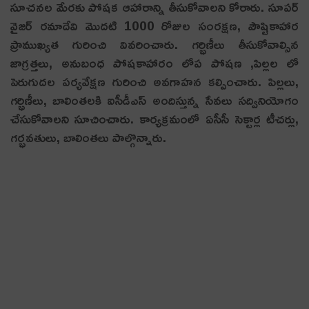
సూచనల మేరకు పోషక ఆహారాన్ని తీసుకోవాలని కోరారు. సూపర్
వైజ‌ర్ రమాదేవి మొదటి 1000 రోజుల సంరక్షణ, పౌష్టికాహార
ప్రాముఖ్యత గురించి వివ‌రించారు. గర్భిణీలు తీసుకోవాల్సిన
జాగ్రత్తలు, అనుబంధ పోషకాహారం లోప పోషణ ,పిల్లల లో
పెరుగుదల పర్యవేక్షణ గురించి అవగాహన కల్పించారు. పిల్లలు,
గర్భిణీలు, బాలింతలకి ఐసీడీఎస్ అందిస్తున్న సేవలు సద్వినియోగం
చేసుకోవాలని సూచించారు. కార్య‌క్ర‌మంలో ఏసీసీ సెక్టార్ల టీచ‌ర్లు,
గ‌ర్భ‌వ‌తులు, బాలింత‌లు పాల్గొన్నారు.