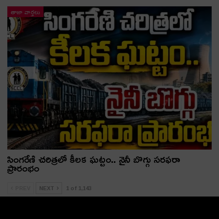
తాజా వార్తలు
సింగరేణి చరిత్రలో కీలక ఘట్టం.. నైనీ బొగ్గు సరఫరా
ప్రారంభం
PREV
NEXT
1 of 1,143