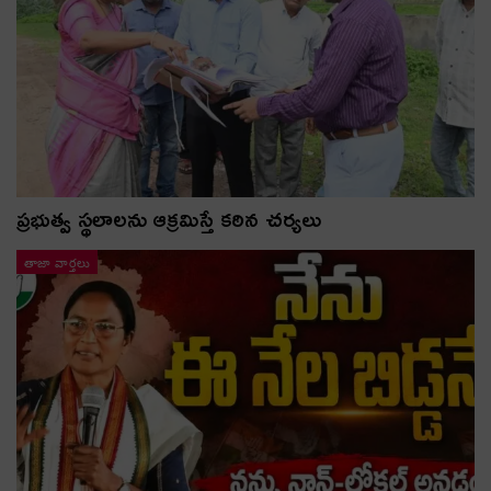
ప్రభుత్వ స్థలాలను ఆక్రమిస్తే కఠిన చర్యలు
తాజా వార్తలు