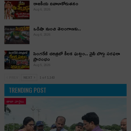
రాజకీయ దివాళాకోరుతనం
Aug 6, 2026
ఒడిషా నుంచి తెలంగాణ‌కు..
Aug 6, 2026
సింగరేణి చరిత్రలో కీలక ఘట్టం.. నైనీ బొగ్గు సరఫరా
ప్రారంభం
Aug 5, 2026
PREV
NEXT
1 of 1,143
TRENDING POST
తాజా వార్తలు