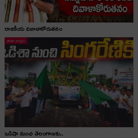
రాజకీయ దివాళాకోరుతనం
తాజా వార్తలు
ఒడిషా నుంచి తెలంగాణ‌కు..