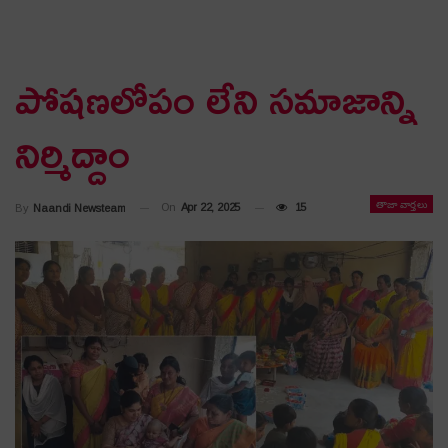
పోష‌ణలోపం లేని స‌మాజాన్ని
నిర్మిద్దాం
తాజా వార్తలు
On
Apr 22, 2025
15
By
Naandi Newsteam