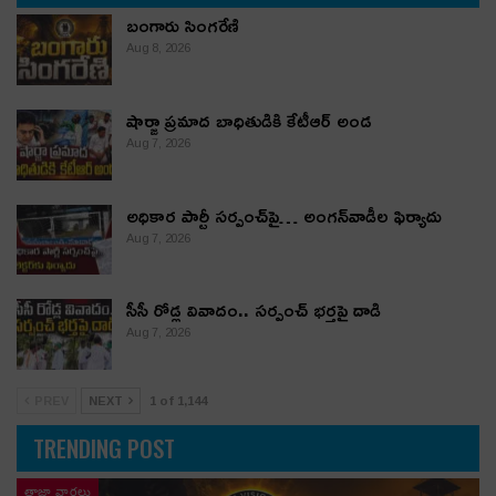
బంగారు సింగరేణి
Aug 8, 2026
షార్జా ప్రమాద బాధితుడికి కేటీఆర్ అండ
Aug 7, 2026
అధికార పార్టీ స‌ర్పంచ్‌పై… అంగ‌న్‌వాడీల ఫిర్యాదు
Aug 7, 2026
సీసీ రోడ్ల వివాదం.. స‌ర్పంచ్ భ‌ర్త‌పై దాడి
Aug 7, 2026
PREV
NEXT
1 of 1,144
TRENDING POST
తాజా వార్తలు