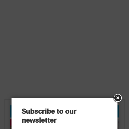
Subscribe to our
YOU MIGHT ALSO LIKE
newsletter
తాజా వార్తలు
తాజా వార్తలు