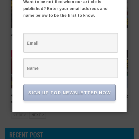
Want to be notified when our article is
published? Enter your email address and
name below to be the first to know.
బంగారు సింగరేణి
షార్జా ప్రమాద బాధితుడికి కేటీఆర్
అండ
తాజా వార్తలు
తాజా వార్తలు
SIGN UP FOR NEWSLETTER NOW
అధికార పార్టీ స‌ర్పంచ్‌పై…
సీసీ రోడ్ల వివాదం.. స‌ర్పంచ్ భ‌ర్త‌పై
అంగ‌న్‌వాడీల ఫిర్యాదు
దాడి
PREV
NEXT
RECENT POST