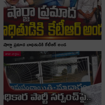
షార్జా ప్రమాద బాధితుడికి కేటీఆర్ అండ
తాజా వార్తలు