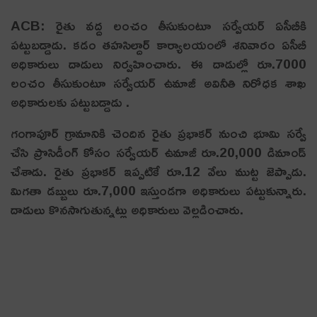
ACB: రైతు వద్ద లంచం తీసుకుంటూ సర్వేయర్ ఏసీబీకి
పట్టుబడ్డాడు. కడం తహసిల్దార్ కార్యాలయంలో శనివారం ఏసీబీ
అధికారులు దాడులు నిర్వహించారు. ఈ దాడుల్లో రూ.7000
లంచం తీసుకుంటూ సర్వేయర్ ఉమాజీ అవినీతి నిరోధక శాఖ
అధికారులకు పట్టుబడ్డాడు .
గంగాపూర్ గ్రామానికి చెందిన రైతు ప్రభాకర్ నుంచి భూమి సర్వే
చేసి ప్రొసిడీంగ్ కోసం సర్వేయర్ ఉమాజీ రూ.20,000 డిమాండ్
చేశాడు. రైతు ప్రభాకర్ ఇప్పటికే రూ.12 వేలు ముట్ట జెప్పాడు.
మిగతా డబ్బులు రూ.7,000 ఇస్తుండగా అధికారులు పట్టుకున్నారు.
దాడులు కొనసాగుతున్నట్లు అధికారులు వెల్లడించారు.