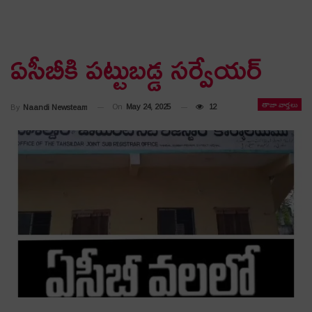
ఏసీబీకి పట్టుబడ్డ సర్వేయర్
తాజా వార్తలు
On
May 24, 2025
12
By
Naandi Newsteam