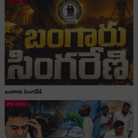
బంగారు సింగరేణి
తాజా వార్తలు