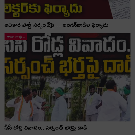
అధికార పార్టీ స‌ర్పంచ్‌పై… అంగ‌న్‌వాడీల ఫిర్యాదు
తాజా వార్తలు
సీసీ రోడ్ల వివాదం.. స‌ర్పంచ్ భ‌ర్త‌పై దాడి