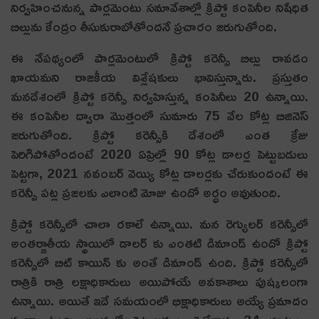
నిర్వ‌హించ‌నున్న పార్లమెంటు సమావేశాల్లో క్రిప్టో కంపెనీల నిషేధిత‌
బిల్లును కేంద్రం తీసుకురాబోతోందనే ప్రచారం జ‌రుగుతోంది.
ఈ నేపథ్యంలో పార్లమెంటులో క్రిప్టో క‌రెన్సీ బిల్లు రావడం
ఖాయమని రాజ‌కీయ విశ్లేష‌కులు భావిస్తున్నారు. ప్రస్తుతం
మనదేశంలో క్రిప్టో కరెన్సీ నిర్వహిస్తున్న కంపెనీలు 20 ఉన్నాయి.
ఈ కంపెనీల ద్వారా మొత్తంలో సుమారు 75 వేల కోట్ల బిజినెస్
జరుగుతోంది. క్రిప్టో కరెన్సీకి దేశంలో ఎంత క్రేజు
పెరిగిపోతోందంటే 2020 ఏప్రిల్లో 90 కోట్ల డాలర్ల పెట్టుబడులు
పెట్ట‌గా, 2021 నవంబర్ వెయ్యి కోట్ల డాలర్లకు చేరుకుందంటే ఈ
క‌రెన్సీ ప‌ట్ల ప్ర‌జ‌ల‌కు ఎలాంటి మోజు ఉందో అర్ధం అవుతుంది.
క్రిప్టో కరెన్సీలో చాలా రకాలే ఉన్నాయి. మన రెగ్యులర్ కరెన్సీలో
అంతర్జాతీయ స్థాయిలో డాలర్ కు ఎంతటి డిమాండ్ ఉందో క్రిప్టో
కరెన్సీలో బిట్ కాయిన్ కు అంతే డిమాండ్ ఉంది. క్రిప్టో కరెన్సీలో
రాత్రికి రాత్రి లక్షాధికారులు అయిపోయే అవకాశాలు పుష్కలంగా
ఉన్నాయి. అయితే ఇదే సమయంలో భిక్షాధికారులు అయ్యే ప్రమాదం