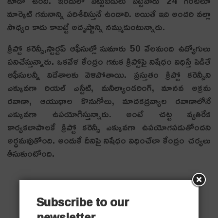
కూడా ఉంది. ఇందులో పెట్టుబడులు పెట్టేవారు 24 గంటలూ
మార్కెట్ గమనాన్ని పరిశీలిస్తునే ఉండాలి. అయితే ఇది అందరి వల్లా
సాధ్యం కాదు కాబట్టే అదృష్టాన్ని నమ్ముకుంటున్నారు.
క్రిప్టో కరెన్సీ,స్టార్టప్ ఆఫీసుల్లో సుమారు 50 వేలమంది ఉద్యోగులు
పనిచేస్తున్నారు. ఒకవేళ కేంద్రం గనుక క్రిప్టోపై నిషేధం విధిస్తే పెడితే
ఆఫీసులన్నీ విదేశాలకు వెళిపోతాయి. ప్రస్తుతం క్రిప్టో కరెన్సీని
ఎక్కువగా రియల్ ఎస్టేట్, మనీల్యాండరింగ్, మానవ అక్రమ
రవాణా, ఆయుధాల కొనుగోలు, మాదకద్రవ్యాల రవాణాలోనే
ఎక్కువగా ఉపయోగిస్తున్నారు. అంటే చట్ట వ్యతిరేక
కార్యకలాపాలకే క్రిప్టో కరెన్సీ ఎక్కువగా ఉపయోగపడుతోందని
అర్ధమవుతోంది. అందుకే దీనిపై నిషేధం విధించేలా కేంద్రం చ‌ర్య‌లు
తీసుకుంటోంది.
Subscribe to our
newsletter