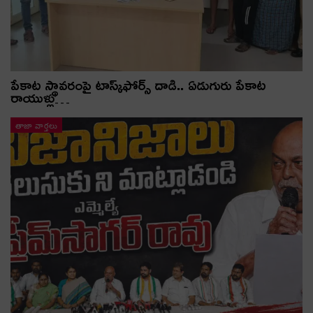
పేకాట స్థావరంపై టాస్క్‌ఫోర్స్ దాడి.. ఏడుగురు పేకాట
రాయుళ్లు…
తాజా వార్తలు