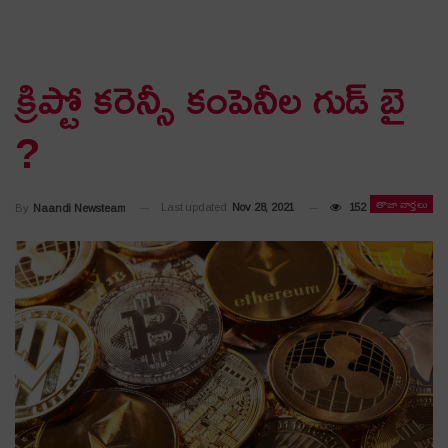
క్రిప్టో కరెన్సీ కంపెనీల గుడ్ బై
?
తాజా వార్తలు
Last updated
Nov 28, 2021
152
By
Naandi Newsteam