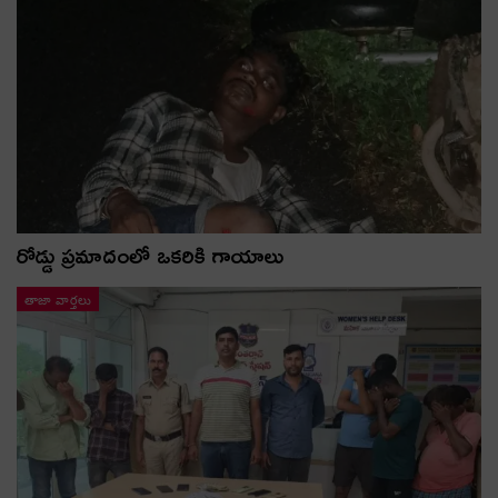
రోడ్డు ప్రమాదంలో ఒకరికి గాయాలు
తాజా వార్తలు