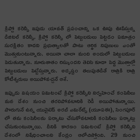
క్రిప్టో కరెన్సీ ఇపుడు యావత్ ప్రపంచాన్ని ఒక ఊపు ఊపేస్తున్న
డిజిటల్ కరెన్సీ. క్రిప్టో కరెన్సీ లో పెట్టుబడులు పెట్టడం ఏమాత్రం
సురక్షితం కాదని ప్రభుత్వాలతో పాటు ఆర్థిక నిపుణులు ఎంతో
మొత్తుకుంటున్నారు. అయినా చాలా మంది అందులో పెట్టుబ‌డులు
పెడుతున్నారు. నూరుశాతం రిస్కుందని తెలిసి కూడా పెద్ద మొత్తాల్లో
పెట్టుబడులు పెట్టేస్తున్నారు. అదృష్టం తలుపుతడితే రాత్రికి రాత్రి
కోటీశ్వరులు అయిపోవచ్చనే ఆశే.
ఇప్పుడు విషయం ఏమిటంటే క్రిప్టో కరెన్సీని నిర్వహించే కంపెనీలు
మన దేశం నుంచి తరలిపోవటానికి రెడీ అయిపోతున్నాయి.
పొరుగునే ఉన్న యునైటెడ్ అరబ్ ఎమిరేట్స్ (యూఏఈ), సింగపూర్
లో తమ కంపెనీలను ఏర్పాటు చేసుకోవటానికి కంపెనీలు ఏర్పాట్లు
చేసుకుంటున్నాయి. దీనికి కారణం ఏమిటంటే క్రిప్టో కరెన్సీని
దేశంలో నిషేధించాల‌ని కేంద్రం ఆలోచిస్తోంది. 29 నుంచి