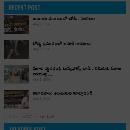
RECENT POST
బంగారు దుకాణంలో చోరీ.. కలకలం
Aug 9, 2026
రోడ్డు ప్రమాదంలో ఒకరికి గాయాలు
Aug 8, 2026
పేకాట స్థావరంపై టాస్క్‌ఫోర్స్ దాడి.. ఏడుగురు పేకాట
రాయుళ్లు…
Aug 8, 2026
నిజానిజాలు తెలుసుకుని మాట్లాడండి
Aug 8, 2026
PREV
NEXT
1 of 1,145
TRENDING POST