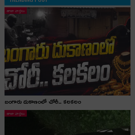
తాజా వార్తలు
బంగారు దుకాణంలో చోరీ.. కలకలం
తాజా వార్తలు