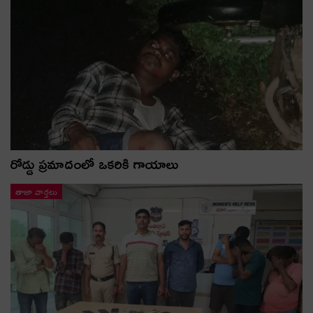
రోడ్డు ప్రమాదంలో ఒకరికి గాయాలు
తాజా వార్తలు