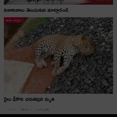
నిజానిజాలు తెలుసుకుని మాట్లాడండి
తాజా వార్తలు
రైలు ఢీకొని చిరుతపులి మృతి
PREV
NEXT
1 of 1,145