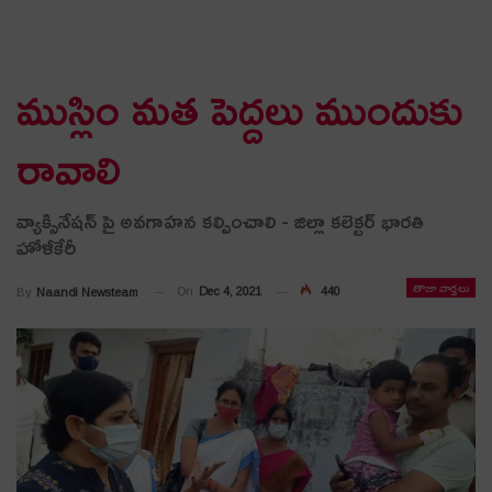
ముస్లిం మ‌త పెద్ద‌లు ముందుకు
రావాలి
వ్యాక్సినేష‌న్ పై అవ‌గాహ‌న క‌ల్పించాలి - జిల్లా క‌లెక్ట‌ర్ భార‌తి
హోళీకేరీ
తాజా వార్తలు
On
Dec 4, 2021
440
By
Naandi Newsteam