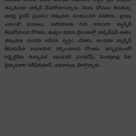
త‌ప్ప‌కుండా వాక్సిన్ వేసుకోవాల‌న్నారు. రెండు డోసులు తీసుకున్న
వారిపై వైర‌స్ ప్ర‌భావం త‌క్కువ‌గా ఉంటుంద‌ని తెలిపారు. ప్ర‌జ‌లు
ఎలాంటి భ‌యాలు, అపోహ‌లకు గురి కాకుండా వ్యాక్సిన్
తీసుకోవాల‌ని కోరారు. ముస్లిం నివాస ప్రాంతాల్లో వాక్సినేష‌న్ శాతం
త‌క్కువ‌గా ఉంద‌ని ఆవేద‌న వ్య‌క్తం చేశారు. అంద‌రూ వ్యాక్సిన్
తీసుకునేలా అవ‌గాహ‌న క‌ల్పించాల‌ని కోరారు. కార్య‌క్ర‌మంలో
ల‌క్ష్సెట్టిపేట మున్సిప‌ల్ క‌మిష‌న‌ర్ వెంక‌టేష్‌, వెంక‌ట్రావు పేట
వైద్యాధికారి స‌తీష్‌కుమార్‌, అధికారులు పాల్గొన్నారు.