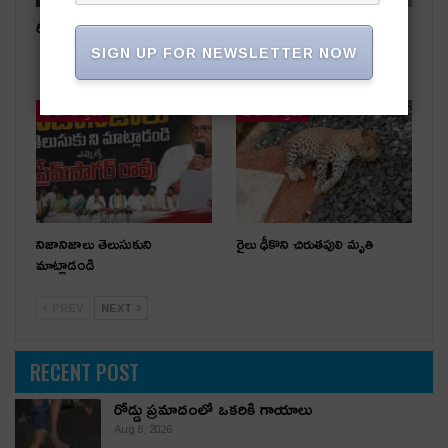
రోడ్డు ప్రమాదంలో ఒకరికి గాయాలు
పేకాట స్థావరంపై టాస్క్‌ఫోర్స్
దాడి.. ఏడుగురు పేకాట రాయుళ్లు
SIGN UP FOR NEWSLETTER NOW
అరెస్ట్
తాజా వార్తలు
తాజా వార్తలు
నిజానిజాలు తెలుసుకుని
రైలు ఢీకొని చిరుతపులి మృతి
మాట్లాడండి
PREV
NEXT
RECENT POST
రోడ్డు ప్రమాదంలో ఒకరికి గాయాలు
Aug 8, 2026