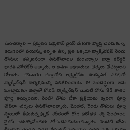
మంచిర్యాల – ప్ర‌స్తుతం ఒమ్రికాన్ వైర‌స్ వేగంగా వ్యాప్తి చెందుతున్న
త‌రుణంలో వ‌య‌స్సు అర్హ‌త ఉన్న ప్ర‌తి ఒక్క‌రూ వ్యాక్సినేష‌న్ రెండు
డోసులు త‌ప్ప‌నిస‌రిగా తీసుకోవాల‌ని మంచిర్యాల జిల్లా క‌లెక్ట‌ర్
భార‌తి హోళీకేరీ అన్నారు. ఆ దిశ‌గా అధికారులు చ‌ర్య‌లు చేప‌ట్టాల‌ని
కోరారు. శ‌నివారం జిల్లాలోని ల‌క్ష్సెట్టిపేట మున్సిప‌ల్ ప‌రిధిలో
వ్యాక్సినేష‌న్ కార్య‌క్ర‌మాన్ని ప‌రిశీలించారు. ఈ సంద‌ర్భంగా ఆమె
మాట్లాడుతూ జిల్లాలో కోవిడ్ వ్యాక్సినేష‌న్ మొద‌టి డోసు 95 శాతం
పూర్తి అయ్యింద‌ని, రెండో డోసు టీకా ప్ర‌క్రియ‌ను త్వ‌ర‌గా పూర్తి
చేసేలా చ‌ర్య‌లు తీసుకోవాల‌న్నారు. మొద‌టి, రెండు డోసులు పూర్తి
స్థాయిలో తీసుకున్న‌ప్పుడే శ‌రీరంలో రోగ నిరోధ‌క శ‌క్తి పెంపొంది
వైర‌స్ ఎదుర్కొనేందుకు దోహ‌ద‌ప‌డుతుంద‌న్నారు. మొద‌టి డోసు
తీసుకుని రెండ‌వ విడ‌త తీసుఉనే స‌మ‌యం వ‌చ్చిన ప్ర‌తి ఒక్క‌రూ