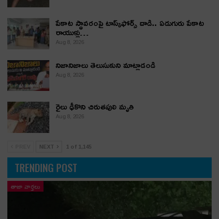
పేకాట స్థావరంపై టాస్క్‌ఫోర్స్ దాడి.. ఏడుగురు పేకాట
రాయుళ్లు…
Aug 8, 2026
నిజానిజాలు తెలుసుకుని మాట్లాడండి
Aug 8, 2026
రైలు ఢీకొని చిరుతపులి మృతి
Aug 8, 2026
PREV
NEXT
1 of 1,145
TRENDING POST
తాజా వార్తలు