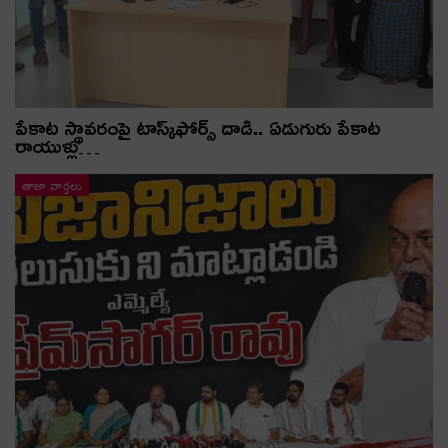
పేకాట స్థావరంపై టాస్క్‌ఫోర్స్ దాడి.. ఏడుగురు పేకాట
రాయుళ్లు…
తాజా వార్తలు