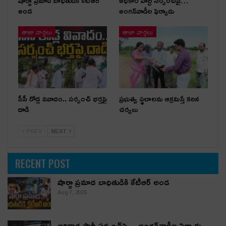
షార్జా ప్రమాద బాధితుడికి కేటీఆర్
అధికార పార్టీ స‌ర్పంచ్‌పై…
అండ
అంగ‌న్‌వాడీల ఫిర్యాదు
తాజా వార్తలు
తాజా వార్తలు
సీసీ రోడ్ల వివాదం.. స‌ర్పంచ్ భ‌ర్త‌పై
ప్రభుత్వ స్థలాలను ఆక్రమిస్తే కఠిన
దాడి
చర్యలు
PREV
NEXT
RECENT POST
షార్జా ప్రమాద బాధితుడికి కేటీఆర్ అండ
Aug 7, 2026
అధికార పార్టీ స‌ర్పంచ్‌పై… అంగ‌న్‌వాడీల ఫిర్యాదు