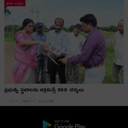
తాజా వార్తలు
ప్రభుత్వ స్థలాలను ఆక్రమిస్తే కఠిన చర్యలు
PREV
NEXT
1 of 1,144