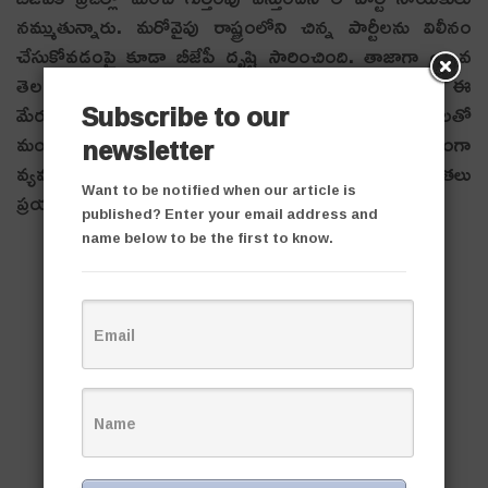
నమ్ముతున్నారు. మరోవైపు రాష్ట్రంలోని చిన్న పార్టీలను విలీనం
చేసుకోవడంపై కూడా బీజేపీ దృష్టి సారించింది. తాజాగా యువ
తెలంగాణ పార్టీని కలిపేసుకునేందుకు ఏర్పాట్లు చేస్తున్నారు. ఈ
Subscribe to our
మేర‌కు ఆ పార్టీ నేతలు జిట్టా బాలకృష్ణ రాణి రుద్రమలతో
మంతనాలు పూర్తి చేశారు. ఉద్యమ సమయంలో కీలకంగా
newsletter
వ్యవహరించిన మరో పార్టీని విలీనం చేసుకునేందుకు బీజేపీ నేతలు
Want to be notified when our article is
ప్రయత్నిస్తున్నట్లు సమాచారం.
published? Enter your email address and
name below to be the first to know.