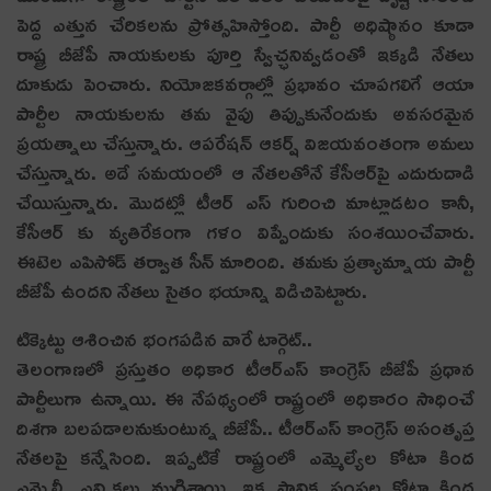
పెద్ద ఎత్తున చేరికలను ప్రోత్సహిస్తోంది. పార్టీ అధిష్ఠానం కూడా
రాష్ట్ర బీజేపీ నాయకులకు పూర్తి స్వేచ్ఛనివ్వడంతో ఇక్కడి నేతలు
దూకుడు పెంచారు. నియోజకవర్గాల్లో ప్రభావం చూపగలిగే ఆయా
పార్టీల నాయకులను తమ వైపు తిప్పుకునేందుకు అవసరమైన
ప్రయత్నాలు చేస్తున్నారు. ఆపరేషన్ ఆక‌ర్ష్‌ విజయవంతంగా అమలు
చేస్తున్నారు. అదే స‌మ‌యంలో ఆ నేత‌ల‌తోనే కేసీఆర్‌పై ఎదురుదాడి
చేయిస్తున్నారు. మొద‌ట్లో టీఆర్ ఎస్ గురించి మాట్లాడ‌టం కానీ,
కేసీఆర్ కు వ్య‌తిరేకంగా గ‌ళం విప్పేందుకు సంశ‌యించేవారు.
ఈటెల ఎపిసోడ్ త‌ర్వాత సీన్ మారింది. త‌మ‌కు ప్ర‌త్యామ్నాయ పార్టీ
బీజేపీ ఉంద‌ని నేత‌లు సైతం భ‌యాన్ని విడిచిపెట్టారు.
టిక్కెట్టు ఆశించిన భంగ‌ప‌డిన వారే టార్గెట్‌..
తెలంగాణలో ప్రస్తుతం అధికార టీఆర్ఎస్ కాంగ్రెస్ బీజేపీ ప్రధాన
పార్టీలుగా ఉన్నాయి. ఈ నేపథ్యంలో రాష్ట్రంలో అధికారం సాధించే
దిశగా బలపడాలనుకుంటున్న బీజేపీ.. టీఆర్ఎస్ కాంగ్రెస్ అసంతృప్త
నేతలపై కన్నేసింది. ఇప్పటికే రాష్ట్రంలో ఎమ్మెల్యేల కోటా కింద
ఎమ్మెల్సీ ఎన్నికలు ముగిశాయి. ఇక స్థానిక సంస్థల కోటా కింద