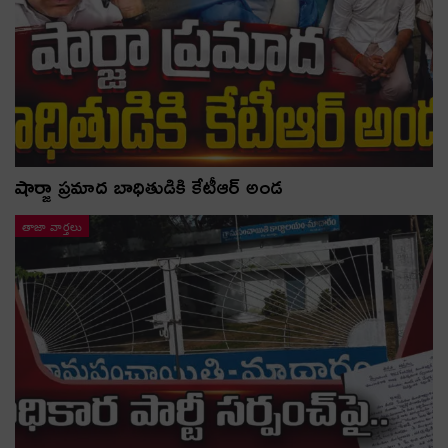
షార్జా ప్రమాద బాధితుడికి కేటీఆర్ అండ
తాజా వార్తలు