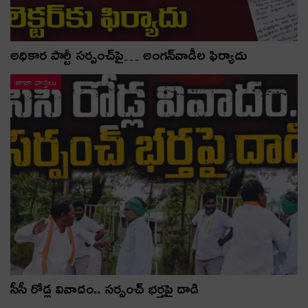
అధికార పార్టీ స‌ర్పంచ్‌పై… అంగ‌న్‌వాడీల ఫిర్యాదు
తాజా వార్తలు
సీసీ రోడ్ల వివాదం.. స‌ర్పంచ్ భ‌ర్త‌పై దాడి