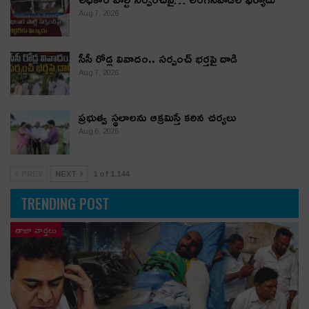
Aug 7, 2026
సీసీ రోడ్ల వివాదం.. స‌ర్పంచ్ భ‌ర్త‌పై దాడి
Aug 7, 2026
ప్రభుత్వ స్థలాలను ఆక్రమిస్తే కఠిన చర్యలు
Aug 6, 2026
PREV
NEXT
1 of 1,144
TRENDING POST
తాజా వార్తలు