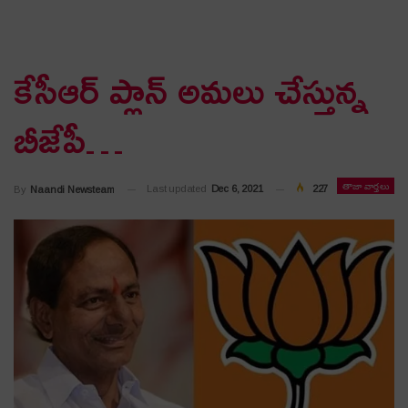
కేసీఆర్ ప్లాన్ అమ‌లు చేస్తున్న
బీజేపీ…
తాజా వార్తలు
Last updated
Dec 6, 2021
227
By
Naandi Newsteam