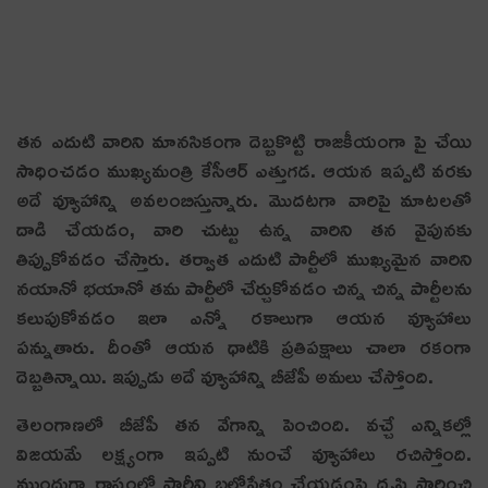
త‌న ఎదుటి వారిని మాన‌సికంగా దెబ్బ‌కొట్టి రాజ‌కీయంగా పై చేయి
సాధించ‌డం ముఖ్య‌మంత్రి కేసీఆర్ ఎత్తుగ‌డ‌. ఆయ‌న ఇప్ప‌టి వ‌ర‌కు
అదే వ్యూహాన్ని అవ‌లంబిస్తున్నారు. మొద‌ట‌గా వారిపై మాట‌ల‌తో
దాడి చేయ‌డం, వారి చుట్టు ఉన్న వారిని త‌న వైపున‌కు
తిప్పుకోవ‌డం చేస్తారు. త‌ర్వాత ఎదుటి పార్టీలో ముఖ్య‌మైన వారిని
న‌యానో భ‌యానో త‌మ పార్టీలో చేర్చుకోవ‌డం చిన్న చిన్న పార్టీల‌ను
క‌లుపుకోవ‌డం ఇలా ఎన్నో ర‌కాలుగా ఆయ‌న వ్యూహాలు
ప‌న్నుతారు. దీంతో ఆయ‌న ధాటికి ప్ర‌తిప‌క్షాలు చాలా ర‌కంగా
దెబ్బ‌తిన్నాయి. ఇప్పుడు అదే వ్యూహాన్ని బీజేపీ అమ‌లు చేస్తోంది.
తెలంగాణలో బీజేపీ త‌న వేగాన్ని పెంచింది. వచ్చే ఎన్నికల్లో
విజయమే లక్ష్యంగా ఇప్పటి నుంచే వ్యూహాలు రచిస్తోంది.
ముందుగా రాష్ట్రంలో పార్టీని బలోపేతం చేయడంపై దృష్టి సారించి