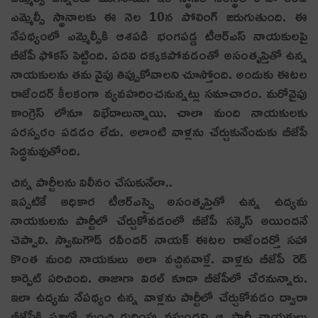
ఎమ్మెల్సీ స్థానాలకు ఈ నెల 10న పోలింగ్ జరుగుతుంది. ఈ
నేపథ్యంలో ఎమ్మెల్సీకి ఆశపడి భంగపడ్డ టీఆర్ఎస్ నాయకులపై
బీజేపీ ఫోకస్ పెట్టింది. పదవి దక్కకపోవడంతో అసంతృప్తితో ఉన్న
నాయకులను తమ వైపు తిప్పుకోవాలని చూస్తోంది. అందుకు ఈటల
రాజేందర్ కీలకంగా వ్యవహరించనున్నట్లు సమాచారం. మరోవైపు
కాంగ్రెస్ లోనూ విభేదాలున్నాయి. చాలా మంది నాయకులకు
పరస్పరం పడడం లేదు. అలాంటి వాళ్లను చేర్చుకునేందుకు బీజేపీ
సిద్ధమవుతోంది.
చిన్న పార్టీల‌ను విలీనం చేసుకునేలా..
ఇప్పటికే అధికార టీఆర్ఎస్పై అసంతృప్తితో ఉన్న ఉద్యమ
నాయకులను పార్టీలో చేర్చుకోవడంలో బీజేపీ సక్సెస్ అయిందనే
చెప్పాలి. స్వామిగౌడ్ రవీందర్ నాయక్ ఈటల రాజేందర్తో సహా
కొంత మంది నాయకులు అలా వచ్చినవాళ్లే. వాళ్లకు బీజేపీ రెడ్
కార్పెట్ పరిచింది. తాజాగా విఠల్ కూడా బీజేపీలో చేర‌నున్నారు.
ఇలా ఉద్యమ నేపథ్యం ఉన్న వాళ్లను పార్టీలో చేర్చుకోవడం ద్వారా
బీజేపీకి ప్రజల్లో మంచి గుర్తింపు వస్తుందని ఆ పార్టీ నాయకులు