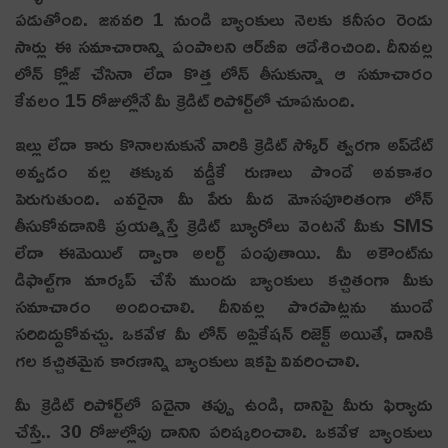
పడుతోంది. జనవరి 1 నుండి బ్యాంకులు నెలకు కనీసం రెండు
సార్లు ఈ సమాచారాన్ని పంపాలని ఆర్‌బీఐ ఆదేశించింది. దీనివల్ల
లోన్ క్లోజ్ చేసినా లేదా కొత్త లోన్ తీసుకున్నా ఆ సమాచారం
కేవలం 15 రోజుల్లోనే మీ క్రెడిట్ రిపోర్ట్‌లో చూప‌నుంది.
ఇల్లు లేదా కారు కొనాలనుకునే వారికి క్రెడిట్ స్కోర్ త్వరగా అప్‌డేట్
అవ్వడం వల్ల తక్కువ వడ్డీకే రుణాలు పొందే అవకాశం
పెరుగుతుంది. ఎవరైనా మీ పేరు మీద మోసపూరితంగా లోన్
తీసుకోవడానికి ప్రయత్నిస్తే క్రెడిట్ బ్యూరోలు వెంటనే మీకు SMS
లేదా ఈమెయిల్ ద్వారా అలర్ట్ పంపుతాయి. మీ అకౌంట్‌ను
డిఫాల్ట్‌గా మార్కప్ చేసే ముందు బ్యాంకులు కచ్చితంగా మీకు
సమాచారం అందించాలి. దీనివల్ల పొరపాట్లను ముందే
సరిదిద్దుకోవచ్చు. ఒకవేళ మీ లోన్ అప్లికేషన్ రిజెక్ట్ అయితే, దానికి
గల కచ్చితమైన కారణాన్ని బ్యాంకులు ఇకపై వివరించాలి.
మీ క్రెడిట్ రిపోర్ట్‌లో ఏదైనా తప్పు ఉండి, దానిపై మీరు ఫిర్యాదు
చేస్తే.. 30 రోజుల్లోపు దానిని పరిష్కరించాలి. ఒకవేళ బ్యాంకులు