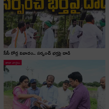
సీసీ రోడ్ల వివాదం.. స‌ర్పంచ్ భ‌ర్త‌పై దాడి
తాజా వార్తలు