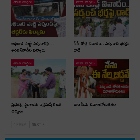
తాజా వార్తలు
తాజా వార్తలు
అధికార పార్టీ స‌ర్పంచ్‌పై…
సీసీ రోడ్ల వివాదం.. స‌ర్పంచ్ భ‌ర్త‌పై
అంగ‌న్‌వాడీల ఫిర్యాదు
దాడి
తాజా వార్తలు
తాజా వార్తలు
ప్రభుత్వ స్థలాలను ఆక్రమిస్తే కఠిన
రాజకీయ దివాళాకోరుతనం
చర్యలు
PREV
NEXT