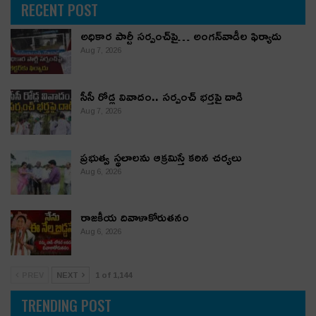
RECENT POST
అధికార పార్టీ స‌ర్పంచ్‌పై… అంగ‌న్‌వాడీల ఫిర్యాదు
Aug 7, 2026
సీసీ రోడ్ల వివాదం.. స‌ర్పంచ్ భ‌ర్త‌పై దాడి
Aug 7, 2026
ప్రభుత్వ స్థలాలను ఆక్రమిస్తే కఠిన చర్యలు
Aug 6, 2026
రాజకీయ దివాళాకోరుతనం
Aug 6, 2026
PREV
NEXT
1 of 1,144
TRENDING POST