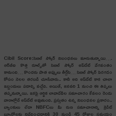
Cibil Score:సిబిల్ స్కోర్ నిబంధ‌న‌లు మారుతున్నాయి….
ఆర్‌బీఐ కొత్త రూల్స్‌తో సిబిల్ స్కోర్ అప్‌డేట్ వేగవంతం
కానుంది… కొంద‌రు పాత అప్పులు తీర్చేసి… సిబిల్ స్కోర్ పెర‌గ‌డం
కోసం నెల‌ల త‌ర‌బ‌డి చూసేవారు.. కానీ అది అప్‌డేట్ కాక చాలా
ఇబ్బందులు ప‌డాల్సి వ‌చ్చేది. అయితే, జ‌న‌వ‌రి 1 నుంచి ఈ తిప్ప‌లు
త‌ప్ప‌నున్నాయి. ఇకపై ఆర్థిక లావాదేవీల సమాచారం కేవలం రెండు
వారాల్లోనే అప్‌డేట్ అవుతుంది. ప్రస్తుతం ఉన్న నిబంధనల ప్రకారం..
బ్యాంకులు లేదా NBFCలు మీ రుణ సమాచారాన్ని క్రెడిట్
బ్యూరోలకు నివేదించడానికి 30 నుండి 45 రోజుల సమయం