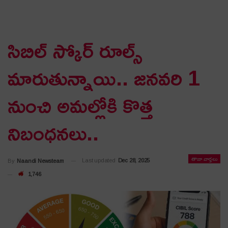
సిబిల్ స్కోర్ రూల్స్
మారుతున్నాయి.. జనవరి 1
నుంచి అమల్లోకి కొత్త
నిబంధనలు..
తాజా వార్తలు
Last updated
Dec 28, 2025
By
Naandi Newsteam
1,746