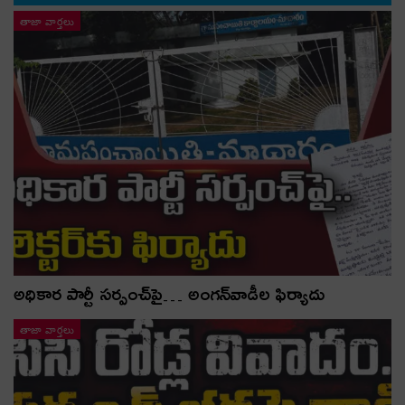
తాజా వార్తలు
అధికార పార్టీ స‌ర్పంచ్‌పై… అంగ‌న్‌వాడీల ఫిర్యాదు
తాజా వార్తలు