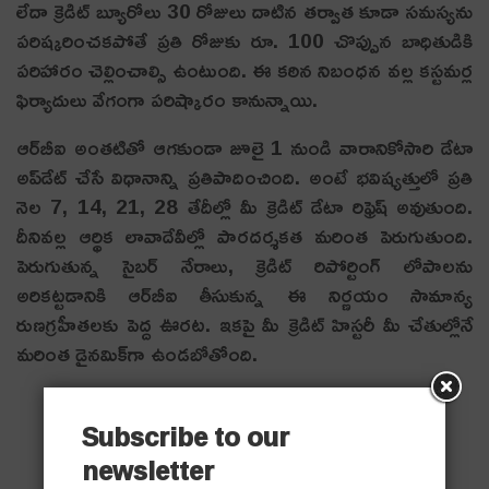
లేదా క్రెడిట్ బ్యూరోలు 30 రోజులు దాటిన తర్వాత కూడా సమస్యను
పరిష్కరించకపోతే ప్రతి రోజుకు రూ. 100 చొప్పున బాధితుడికి
పరిహారం చెల్లించాల్సి ఉంటుంది. ఈ కఠిన నిబంధన వల్ల కస్టమర్ల
ఫిర్యాదులు వేగంగా పరిష్కారం కానున్నాయి.
ఆర్‌బీఐ అంతటితో ఆగకుండా జూలై 1 నుండి వారానికోసారి డేటా
అప్‌డేట్ చేసే విధానాన్ని ప్రతిపాదించింది. అంటే భవిష్యత్తులో ప్రతి
నెల 7, 14, 21, 28 తేదీల్లో మీ క్రెడిట్ డేటా రిఫ్రెష్ అవుతుంది.
దీనివల్ల ఆర్థిక లావాదేవీల్లో పారదర్శకత మరింత పెరుగుతుంది.
పెరుగుతున్న సైబర్ నేరాలు, క్రెడిట్ రిపోర్టింగ్ లోపాలను
అరికట్టడానికి ఆర్‌బీఐ తీసుకున్న ఈ నిర్ణయం సామాన్య
రుణగ్రహీతలకు పెద్ద ఊరట. ఇకపై మీ క్రెడిట్ హిస్టరీ మీ చేతుల్లోనే
మరింత డైనమిక్‌గా ఉండబోతోంది.
Subscribe to our
newsletter