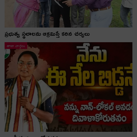
ప్రభుత్వ స్థలాలను ఆక్రమిస్తే కఠిన చర్యలు
తాజా వార్తలు