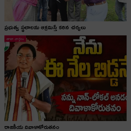
ప్రభుత్వ స్థలాలను ఆక్రమిస్తే కఠిన చర్యలు
తాజా వార్తలు
రాజకీయ దివాళాకోరుతనం