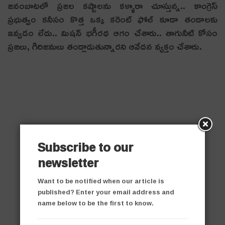
జనంబాటలో ప్రజల కష్టాలను కళ్ళారా చూస్తున్న.. కాంగ్రెస్
ప్రభుత్వం కనీసం కొత్త ఒక్క కరెంట్ ఫోల్ కూడా తండాలకు
ఇవ్వడం లేదు.. మిషన్ భగీరథ ఆగం చేశారు.. తాగునీటి కోసం
ప్రజలు, గిరిజనులు తండ్లాడుతున్నారని ఆవేద‌న వ్య‌క్తం చేశారు.
Subscribe to our
newsletter
Want to be notified when our article is
published? Enter your email address and
name below to be the first to know.