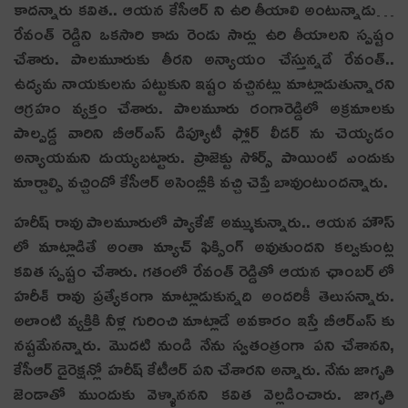
కాదన్నారు క‌విత‌.. ఆయ‌న కేసీఆర్ ని ఉరి తీయాలి అంటున్నాడు…
రేవంత్ రెడ్డిని ఒకసారి కాదు రెండు సార్లు ఉరి తీయాలని స్ప‌ష్టం
చేశారు. పాలమూరుకు తీరని అన్యాయం చేస్తున్నదే రేవంత్..
ఉద్యమ నాయకులను పట్టుకుని ఇష్టం వచ్చినట్లు మాట్లాడుతున్నారని
ఆగ్ర‌హం వ్య‌క్తం చేశారు. పాలమూరు రంగారెడ్డిలో అక్రమాలకు
పాల్పడ్డ వారిని బీఆర్ఎస్ డిప్యూటీ ఫ్లోర్ లీడర్ ను చెయ్యడం
అన్యాయమ‌ని దుయ్య‌బ‌ట్టారు. ప్రాజెక్టు సోర్స్ పాయింట్ ఎందుకు
మార్చాల్సి వచ్చిందో కేసీఆర్ అసెంబ్లీకి వచ్చి చెప్తే బావుంటుందన్నారు.
హరీష్ రావు పాలమూరులో ప్యాకేజ్ అమ్ముకున్నారు.. ఆయన హౌస్
లో మాట్లాడితే అంతా మ్యాచ్ ఫిక్సింగ్ అవుతుందని క‌ల్వ‌కుంట్ల
క‌విత స్ప‌ష్టం చేశారు. గతంలో రేవంత్ రెడ్డితో ఆయన ఛాంబర్ లో
హరీశ్ రావు ప్రత్యేకంగా మాట్లాడుకున్నది అందరికీ తెలుసన్నారు.
అలాంటి వ్యక్తికి నీళ్ల గురించి మాట్లాడే అవకారం ఇస్తే బీఆర్ఎస్ కు
నష్టమేన‌న్నారు. మొదటి నుండి నేను స్వతంత్రంగా పని చేశానని,
కేసీఆర్ డైరెక్షన్లో హరీష్ కేటీఆర్ పని చేశారని అన్నారు. నేను జాగృతి
జెండాతో ముందుకు వెళ్ళానన‌ని క‌విత వెల్ల‌డించారు. జాగృతి