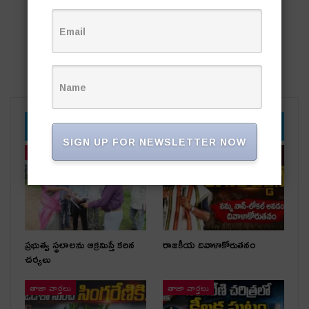
YOU MIGHT ALSO LIKE
SIGN UP FOR NEWSLETTER NOW
తాజా వార్తలు
తాజా వార్తలు
ప్రభుత్వ స్థలాలను ఆక్రమిస్తే కఠిన
రాజకీయ దివాళాకోరుతనం
చర్యలు
తాజా వార్తలు
తాజా వార్తలు