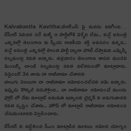
Kalvakuntla Kavitha:బీఆర్ఎస్ పై మనసు విరిగింది…
కేసీఆర్ పిలిచిన సరే మళ్ళీ ఆ పార్టీలోకి వెళ్ళేది లేదు.. వ‌చ్చే అసెంబ్లీ
ఎన్నిక‌ల్లో తెలంగాణ కు స్వీయ రాజకీయ శక్తి అవసరం ఉన్నది..
వచ్చే అసెంబ్లీ ఎన్నికల్లో సొంత పార్టీ ద్వారా పోటీ చేస్తామ‌ని ఎమ్మెల్సీ
క‌ల్వ‌కుంట్ల క‌విత అన్నారు. శుక్ర‌వారం తెలంగాణ శాసన మండలి
మెంబర్స్ లాంజ్ కల్వకుంట్ల కవిత విలేక‌రుల‌తో మాట్లాడారు.
సెప్టెంబర్ 3న తాను నా రాజీనామా చేశాన‌ని
నాలుగు నెలలుగా నా రాజీనామా ఆమోదించ‌లేద‌ని ఆమె అన్నారు.
ఇప్పుడు కౌన్సిల్ నడుస్తోంది.. నా రాజీనామా ఆమోదించే ముందు
ఫ్లోర్ లో నేను మాట్లాడే అనుమ‌తి ఇవ్వాలని చైర్మ‌న్ ని అడుగుతాన‌ని
క‌విత స్ప‌ష్టం చేశారు.. హౌస్ లో మాట్లాడి రాజీనామా ఆమోదింప
చేసుకుంటానని వెల్ల‌డించారు.
కేసీఆర్ ని ఉద్దేశించి సీఎం మాట్లాడిన మాటలు ఆమోద యోగ్యం