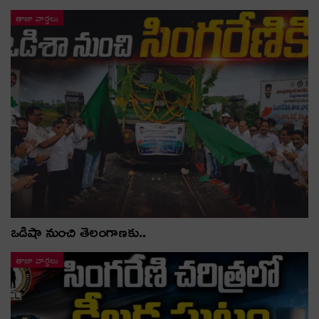
తాజా వార్తలు
ఒడిషా నుంచి తెలంగాణ‌కు..
తాజా వార్తలు