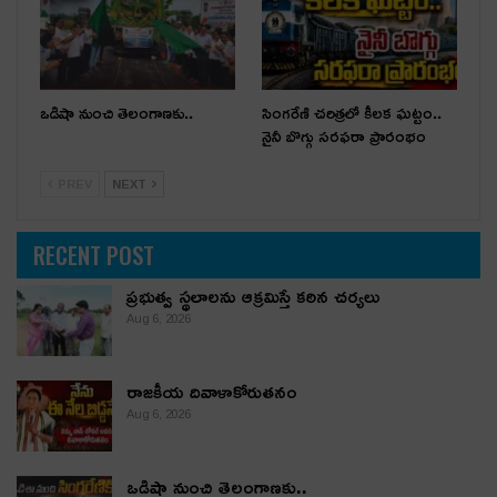
ఒడిషా నుంచి తెలంగాణ‌కు..
సింగరేణి చరిత్రలో కీలక ఘట్టం..
నైనీ బొగ్గు సరఫరా ప్రారంభం
PREV
NEXT
RECENT POST
ప్రభుత్వ స్థలాలను ఆక్రమిస్తే కఠిన చర్యలు
Aug 6, 2026
రాజకీయ దివాళాకోరుతనం
Aug 6, 2026
ఒడిషా నుంచి తెలంగాణ‌కు..