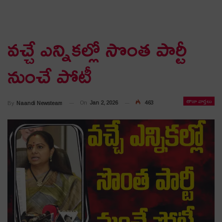
వ‌చ్చే ఎన్నిక‌ల్లో సొంత పార్టీ
నుంచే పోటీ
తాజా వార్తలు
On
Jan 2, 2026
463
By
Naandi Newsteam