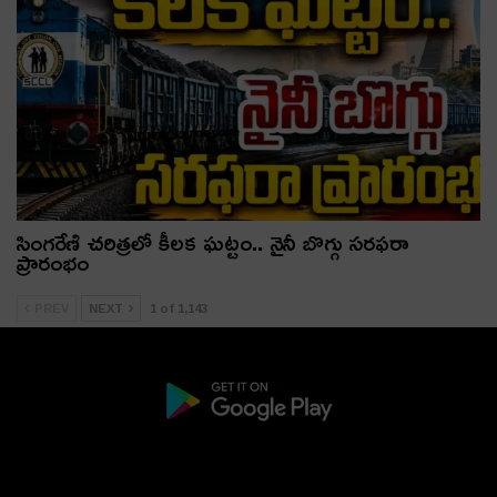
సింగరేణి చరిత్రలో కీలక ఘట్టం.. నైనీ బొగ్గు సరఫరా
ప్రారంభం
PREV
NEXT
1 of 1,143