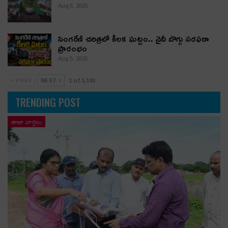
Aug 6, 2026
సింగరేణి చరిత్రలో కీలక ఘట్టం.. నైనీ బొగ్గు సరఫరా
ప్రారంభం
Aug 5, 2026
PREV
NEXT
1 of 1,143
TRENDING POST
తాజా వార్తలు