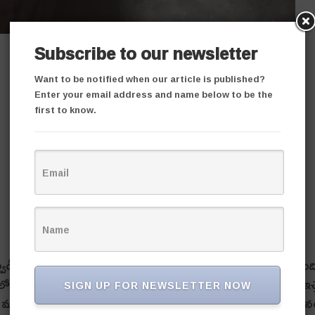
Subscribe to our newsletter
Want to be notified when our article is published?
Enter your email address and name below to be the
first to know.
ేంద్రంలో దొంగలు పడ్డారు. శుక్రవారం రాత్రి దొంగతనం జరిగింద
లోపల ఉన్న బియ్యం, వంట నూనె ప్యాకెట్లు, కందిపప్పు, పిల్లలకు ఇచ్
SIGN UP FOR NEWSLETTER NOW
ర్ లో మందు తాగి ఆ సీసాలను అలాగే వదిలేసిన దొంగలు రాత్రి దొంగత