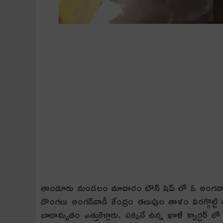
తాండూరు మండలం మాదారం టౌన్ షిప్ లో ఓ అంగన్వాడీ క
దొంగలు అంగన్‌వాడీ కేంద్రం తలుపుల తాళం విరగ్గొట్టి 
బాలామృతం ఎత్తుకెళ్లారు. పక్కనే ఉన్న ఖాళీ క్వార్ట