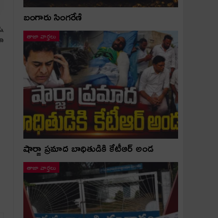
బంగారు సింగరేణి
్న
నా
తాజా వార్తలు
షార్జా ప్రమాద బాధితుడికి కేటీఆర్ అండ
తాజా వార్తలు