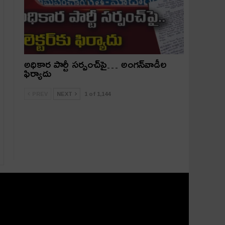
అధికార పార్టీ స‌ర్పంచ్‌పై… అంగ‌న్‌వాడీల
ఫిర్యాదు
PREV
NEXT
1 of 1,144