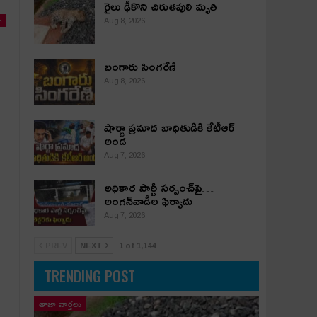
రైలు ఢీకొని చిరుతపులి మృతి
ు
Aug 8, 2026
బంగారు సింగరేణి
Aug 8, 2026
షార్జా ప్రమాద బాధితుడికి కేటీఆర్
అండ
Aug 7, 2026
అధికార పార్టీ స‌ర్పంచ్‌పై…
అంగ‌న్‌వాడీల ఫిర్యాదు
Aug 7, 2026
PREV
NEXT
1 of 1,144
TRENDING POST
తాజా వార్తలు