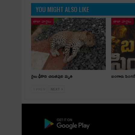
YOU MIGHT ALSO LIKE
తాజా వార్తలు
తాజా వార్తలు
రైలు ఢీకొని చిరుతపులి మృతి
బంగారు సింగరే
PREV
NEXT