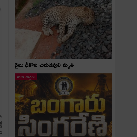
రైలు ఢీకొని చిరుతపులి మృతి
తాజా వార్తలు
ి.
చే
నం