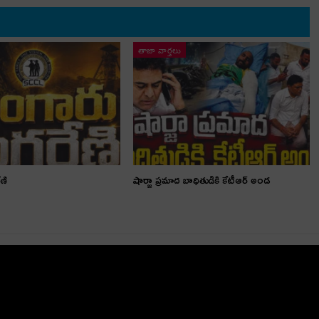
తాజా వార్తలు
ణి
షార్జా ప్రమాద బాధితుడికి కేటీఆర్ అండ