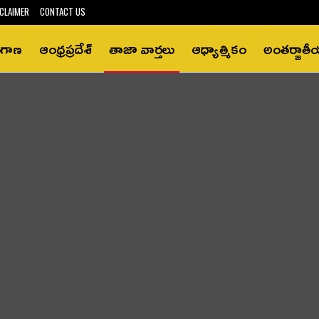
CLAIMER
CONTACT US
ంగాణ
ఆంధ్రప్రదేశ్‌
తాజా వార్తలు
ఆధ్యాత్మికం
అంతర్జాత