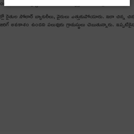
ొంగతనానికి పాల్పడ్డారని అనుమానాల వ్యక్తం అవుతున్నాయి.
లో రైతుల సోలార్ బ్యాటరీలు, వైరులు ఎత్తుకుపోయారు. ఇలా చిన్న చిన
ి జరిగే అవకాశం ఉందని పలువురు గ్రామస్థులు చెబుతున్నారు. ఇప్పటికై