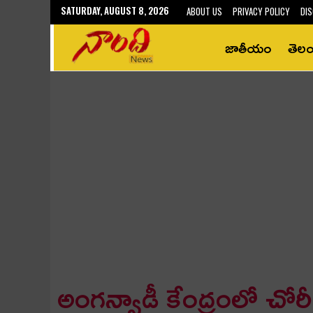
SATURDAY, AUGUST 8, 2026
ABOUT US
PRIVACY POLICY
DIS
జాతీయం
తెల
అంగన్వాడీ కేంద్రంలో చోరీ