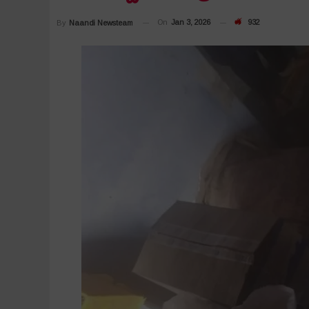
On
Jan 3, 2026
932
By
Naandi Newsteam