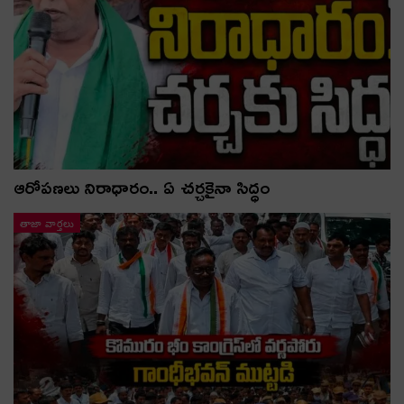
ఆరోపణలు నిరాధారం.. ఏ చర్చకైనా సిద్ధం
తాజా వార్తలు