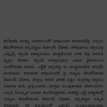
విలేఖ‌రిని అస‌భ్య ప‌ద‌జాలంతో దూషించిన నాయ‌కుడిపై చ‌ర్య‌లు
తీసుకోవాల‌ని జ‌ర్న‌లిస్టులు డిమాండ్ చేశారు. సోమ‌వారం బెల్లంపల్లి
ఎమ్మెల్యే క్యాంప్ కార్యాలయం ముట్టడించిన వారు తీవ్ర నిర‌స‌న
వ్య‌క్తం చేశారు. క్యాంప్ కార్యాల‌యం ఎదుట బైఠాయించి
ఆందోళ‌న‌కు దిగారు. ఎన్టీవీ జర్నలిస్టు ను దుర్భాషలాడిన కాంగ్రెస్
నాయకుడు కారుకూరి రామచందర్ పై చర్యలు తీసుకోవాలని
డిమాండ్ చేశారు. వార్త‌లు రాసిన వారిని ఇష్టం వ‌చ్చిన‌ట్లు తిట్ట‌డం
ఏమిట‌ని వారు ప్ర‌శ్నించారు. వార్త‌లు చంపుతామ‌ని బెదిరించ‌డం
ఎక్క‌డి సంస్కృతి అంటూ మండిప‌డ్డ‌డారు. అత‌నిపై ఎట్టి ప‌రిస్థితుల్లో
చ‌ర్య‌లు తీసుకోవాల‌ని డిమాండ్ చేశారు. జ‌ర్న‌లిస్టుల ఐక్య‌త
వ‌ర్థిల్లాల‌ని, ఈ విష‌యంలో ఎమ్మెల్యే స్పందించాలంటూ