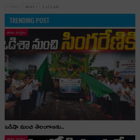
PREV
NEXT
1 of 1,143
TRENDING POST
తాజా వార్తలు
ఒడిషా నుంచి తెలంగాణ‌కు..
తాజా వార్తలు