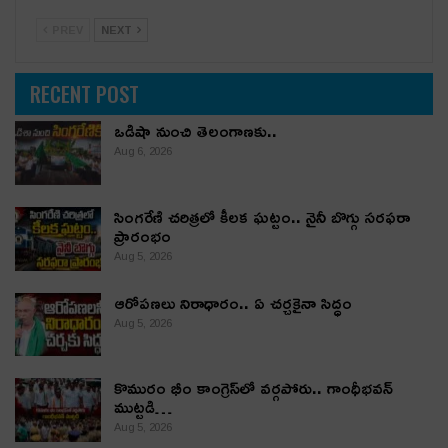
PREV
NEXT
RECENT POST
ఒడిషా నుంచి తెలంగాణ‌కు..
Aug 6, 2026
సింగరేణి చరిత్రలో కీలక ఘట్టం.. నైనీ బొగ్గు సరఫరా
ప్రారంభం
Aug 5, 2026
ఆరోపణలు నిరాధారం.. ఏ చర్చకైనా సిద్ధం
Aug 5, 2026
కొమురం భీం కాంగ్రెస్‌లో వర్గపోరు.. గాంధీభవన్
ముట్టడి…
Aug 5, 2026