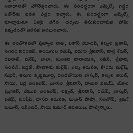
నినాదాల‌తో హోరెత్తించారు. ఈ సంద‌ర్భంగా ఎమ్మెల్యే గ‌డ్డం
వినోద్‌కు వినతి పత్రం ఇచ్చారు. ఈ సంద‌ర్భంగా ఎమ్మెల్యే
మాట్లాడుతూ దీనిపై తగిన చ‌ర్య‌లు తీసుకుంటామ‌ని హామీ
ఇవ్వ‌డంతో నిర‌స‌న విర‌మించారు.
ఈ ఆందోళ‌న‌లో పుల్యాల రాజు, వికాస్ యాద‌వ్‌, క‌ల్వ‌ల ప్ర‌తాప్‌,
న‌గ‌రం నిరంజ‌న్‌, అందుగుల ర‌మేష్‌, బ‌డుగు శ్రీ‌నివాస్‌, నార్ల శేఖ‌ర్,
ర‌విరాజ్‌, దినేష్‌, బాబా, సుంక‌రి నారాయ‌ణ‌, న‌వీన్‌, శ్రీ‌హ‌రి,
సంప‌త్, సిద్దిఖి, సాలిగామ మ‌ల్లేష్‌, ఎల్క తిరుప‌తి, కొండు మ‌ల్లేష్‌,
సుధీర్‌, త‌నుగు కృష్ణ‌మూర్తి, దండబోయిన భాస్క‌ర్‌, క‌ల్వ‌ల అరుణ్‌,
సాయి, బ‌ద్రి వెంక‌టేష్‌, మోసం శ్రీ‌నివాస్‌, దామెర విజ‌య్‌, మేక‌ల
ప్ర‌భాక‌ర్‌, వేముల వెంక‌టేష్‌, ల‌క్ష్మ‌ణ్‌, శ్రీ‌నివాస్‌, ర‌మేష్‌, భాస్క‌ర్‌,
ల‌తీఫ్, సంషీద్‌, దాస‌రి తిరుప‌తి, సుభాన్ పాషా, సంతోష్‌, శ్ర‌వ‌ణ్
కుమార్‌, ర‌వీంద‌ర్‌, సాయి కుమార్ త‌దిత‌రులు పాల్గొన్నారు.