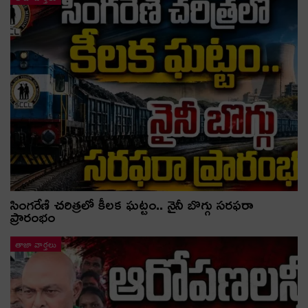
సింగరేణి చరిత్రలో కీలక ఘట్టం.. నైనీ బొగ్గు సరఫరా
ప్రారంభం
తాజా వార్తలు