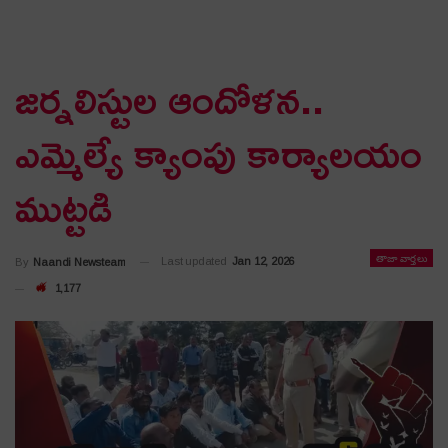
జ‌ర్న‌లిస్టుల ఆందోళ‌న‌..
ఎమ్మెల్యే క్యాంపు కార్యాల‌యం
ముట్ట‌డి
తాజా వార్తలు
Last updated
Jan 12, 2026
By
Naandi Newsteam
1,177