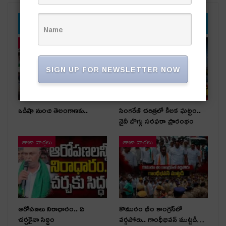
YOU MIGHT ALSO LIKE
తాజా వార్తలు
తాజా వార్తలు
SIGN UP FOR NEWSLETTER NOW
ఒడిషా నుంచి తెలంగాణ‌కు..
సింగరేణి చరిత్రలో కీలక ఘట్టం..
నైనీ బొగ్గు సరఫరా ప్రారంభం
తాజా వార్తలు
తాజా వార్తలు
ఆరోపణలు నిరాధారం.. ఏ
కొమురం భీం కాంగ్రెస్‌లో
చర్చకైనా సిద్ధం
వర్గపోరు.. గాంధీభవన్ ముట్టడి…