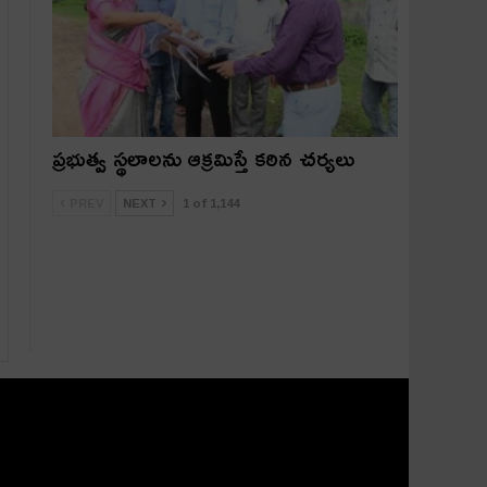
ప్రభుత్వ స్థలాలను ఆక్రమిస్తే కఠిన చర్యలు
PREV
NEXT
1 of 1,144