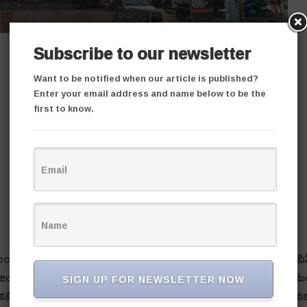
Subscribe to our newsletter
Want to be notified when our article is published?
Enter your email address and name below to be the
first to know.
ంతి కార్యక్రమం ఘ‌నంగా నిర్వ‌హించారు. ఈ సంద‌ర్భంగా ఏబీవీప
ి స్వామి వివేకానంద విగ్రహానికి పూలమాల వేసి కార్య‌క్ర‌మ
SIGN UP FOR NEWSLETTER NOW
, జిల్లా కన్వీనర్ లావుడ్య అనిల్ మాట్లాడుతూ స్వామి వివేకానంద ఆశయ సాధన