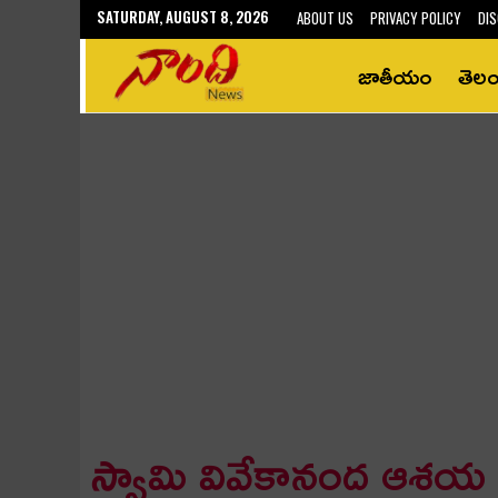
SATURDAY, AUGUST 8, 2026
ABOUT US
PRIVACY POLICY
DIS
జాతీయం
తెల
స్వామి వివేకానంద ఆశయ 