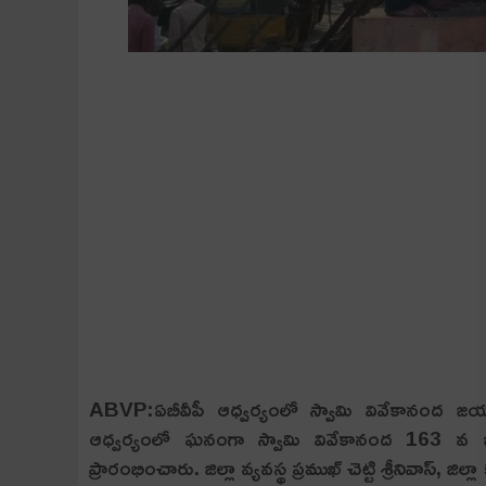
ABVP:ఏబీవీపీ ఆధ్వ‌ర్యంలో స్వామి వివేకానంద జయ
ఆధ్వర్యంలో ఘనంగా స్వామి వివేకానంద 163 వ జయంత
ప్రారంభించారు. జిల్లా వ్యవస్థ ప్రముఖ్ చెట్టి శ్రీనివాస్