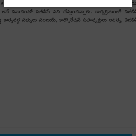
శ కీర్తి ప్రతిష్టలను ప్రపంచ దేశాలకు చాటి చెప్పిన గొప్ప మహానుభావుడ
ే నినాదంతో ఏబీవీపీ పని చేస్తుందన్నారు. కార్యక్రమంలో ఏబీవీ
ర కార్యవర్గ సభ్యులు సంజయ్, కార్పొరేషన్ ఉపాధ్యక్షులు ఆదిత్య, ఏబీవీ