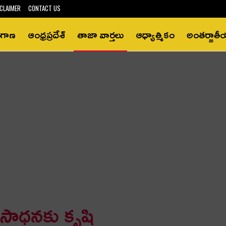
CLAIMER
CONTACT US
ంగాణ
ఆంధ్రప్రదేశ్‌
తాజా వార్తలు
ఆధ్యాత్మికం
అంతర్జాత
సాధనకు కృషి