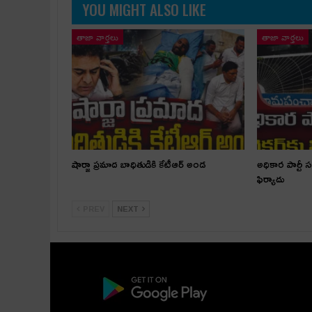
YOU MIGHT ALSO LIKE
తాజా వార్తలు
తాజా వార్తలు
షార్జా ప్రమాద బాధితుడికి కేటీఆర్ అండ
అధికార పార్టీ 
ఫిర్యాదు
PREV
NEXT