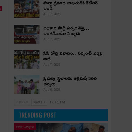
షార్జా ప్రమాద బాధితుడికి కేటీఆర్
అండ
ు
Aug 7, 2026
అధికార పార్టీ స‌ర్పంచ్‌పై…
అంగ‌న్‌వాడీల ఫిర్యాదు
Aug 7, 2026
సీసీ రోడ్ల వివాదం.. స‌ర్పంచ్ భ‌ర్త‌పై
దాడి
Aug 7, 2026
ప్రభుత్వ స్థలాలను ఆక్రమిస్తే కఠిన
చర్యలు
Aug 6, 2026
PREV
NEXT
1 of 1,144
TRENDING POST
తాజా వార్తలు