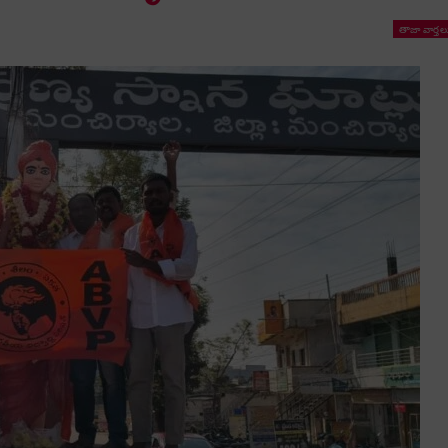
తాజా వార్తల