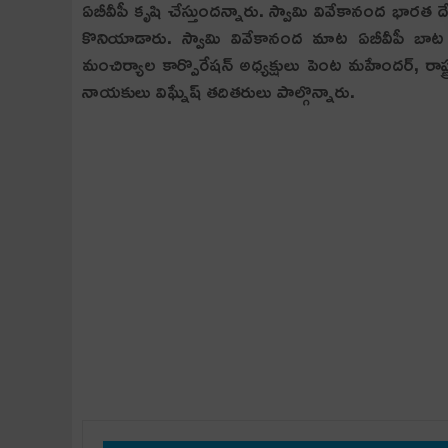
ఏబీవీపీ కృషి చేస్తుందన్నారు. స్వామి వివేకానంద భారత దే
కొనియాడారు. స్వామి వివేకానంద మాట ఏబీవీపీ బాట అన
మంచిర్యాల కార్పొరేషన్ అధ్యక్షులు పెంట మహేందర్, రాష్ట్
నాయకులు విఘ్నేష్ త‌దిత‌రులు పాల్గొన్నారు.