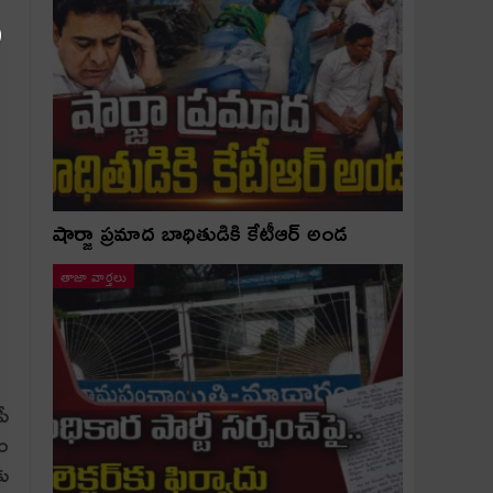
షార్జా ప్రమాద బాధితుడికి కేటీఆర్ అండ
తాజా వార్తలు
ీ
ం
కు