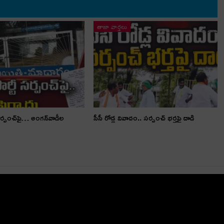
తాజా వార్తలు
స‌ర్పంచ్‌పై… అంగ‌న్‌వాడీల
సీసీ రోడ్ల వివాదం.. స‌ర్పంచ్ భ‌ర్త‌పై దాడి