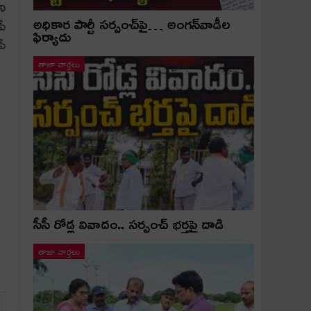
ని
అధికార పార్టీ స‌ర్పంచ్‌పై… అంగ‌న్‌వాడీల
పీ
ఫిర్యాదు
పీ
తాజా వార్తలు
సీసీ రోడ్ల వివాదం.. స‌ర్పంచ్ భ‌ర్త‌పై దాడి
తాజా వార్తలు