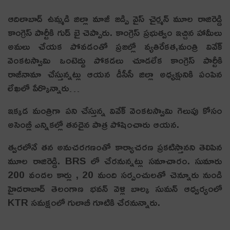
ఆదిలాబాద్ ఉమ్మడి జిల్లా మాజీ జడ్పి వైస్ చైర్మన్ మూల రాజిరెడ్డి
కాంగ్రెస్ పార్టీకి గుడ్ బై చెప్పారు. కాంగ్రెస్ ప్రభుత్వం ఇచ్చిన హామీలు
అమలు చేయక పోవడంతో ప్రజల్లో వ్యతిరేకత,మంత్రి వివేక్
వెంకటస్వామి ఒంటెద్దు పోకడలు చూడలేక కాంగ్రెస్ పార్టీకి
రాజీనామా చేస్తున్నట్లు ఆయన డీసీసీ జిల్లా అధ్యక్షునికి పంపిన
లేఖలో పేర్కొన్నారు…
ఇక్కడ మంత్రిగా పని చేస్తున్న వివేక్ వెంకటస్వామి గెలుపు కోసం
అసెంబ్లీ ఎన్నికల్లో తనదైన పాత్ర పోషించారు ఆయన.
త్వరలోనే తన అనుచరగణంతో కార్యాచరణ ప్రకటిస్తానని తెలిపిన
మూల రాజిరెడ్డి. BRS లో చేరనున్నట్లు సమాచారం. సుమారు
200 వందల కార్లు , 20 మంది సర్పంచులతో చెన్నూరు నుండి
హైదరాబాద్ తెలంగాణ భవన్ వెళ్లి బాల్క సుమన్ ఆధ్వర్యంలో
KTR సమక్షంలో గులాబీ గూటికి చేరనున్నారు.