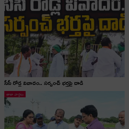
సీసీ రోడ్ల వివాదం.. స‌ర్పంచ్ భ‌ర్త‌పై దాడి
తాజా వార్తలు