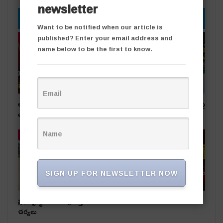
newsletter
YOU MIGHT ALSO LIKE
Want to be notified when our article is
published? Enter your email address and
తాజా వార్తలు
తాజా వార్తలు
name below to be the first to know.
అధికార పార్టీ స‌ర్పంచ్‌పై…
సీసీ రోడ్ల వివాదం.. స‌ర్పంచ్ భ‌ర్త‌పై
అంగ‌న్‌వాడీల ఫిర్యాదు
దాడి
తాజా వార్తలు
తాజా వార్తలు
SIGN UP FOR NEWSLETTER NOW
ప్రభుత్వ స్థలాలను ఆక్రమిస్తే కఠిన
రాజకీయ దివాళాకోరుతనం
చర్యలు