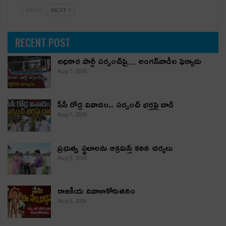
PREV
NEXT
RECENT POST
అధికార పార్టీ స‌ర్పంచ్‌పై… అంగ‌న్‌వాడీల ఫిర్యాదు
Aug 7, 2026
సీసీ రోడ్ల వివాదం.. స‌ర్పంచ్ భ‌ర్త‌పై దాడి
Aug 7, 2026
ప్రభుత్వ స్థలాలను ఆక్రమిస్తే కఠిన చర్యలు
Aug 6, 2026
రాజకీయ దివాళాకోరుతనం
Aug 6, 2026