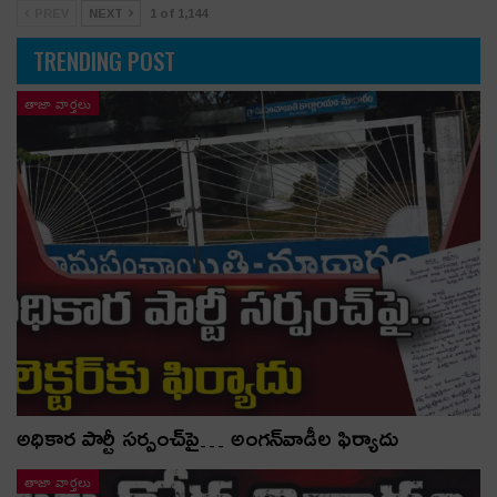
PREV
NEXT
1 of 1,144
TRENDING POST
తాజా వార్తలు
అధికార పార్టీ స‌ర్పంచ్‌పై… అంగ‌న్‌వాడీల ఫిర్యాదు
తాజా వార్తలు