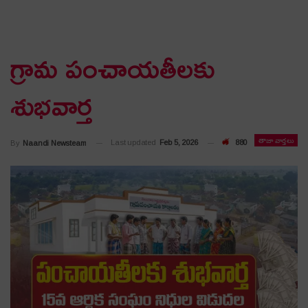
గ్రామ పంచాయ‌తీల‌కు
శుభ‌వార్త‌
తాజా వార్తలు
Last updated
Feb 5, 2026
880
By
Naandi Newsteam