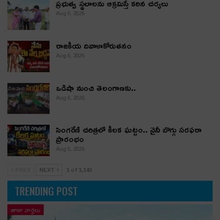
ప్రభుత్వ స్థలాలను ఆక్రమిస్తే కఠిన చర్యలు
Aug 6, 2026
రాజకీయ దివాళాకోరుతనం
Aug 6, 2026
ఒడిషా నుంచి తెలంగాణ‌కు..
Aug 6, 2026
సింగరేణి చరిత్రలో కీలక ఘట్టం.. నైనీ బొగ్గు సరఫరా
ప్రారంభం
Aug 5, 2026
PREV
NEXT
1 of 1,143
TRENDING POST
తాజా వార్తలు