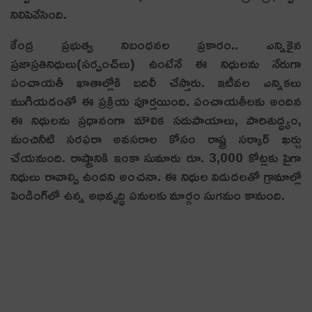
నిలిపివేసింది.
కేంద్ర ప్రభుత్వ నిబంధనల ప్రకారం.. ఎన్నికైన
ప్రజాప్రతినిధులు(సర్పంచ్‌లు) ఉంటేనే ఈ నిధులను నేరుగా
పంచాయతీ ఖాతాల్లోకి బదిలీ చేస్తారు. ఇటీవల ఎన్నికలు
ముగియడంతో ఈ ప్రక్రియ పూర్తయింది. పంచాయతీలకు అందిన
ఈ నిధులను ప్రధానంగా మౌలిక సదుపాయాలు, పారిశుద్ధ్యం,
మంచినీటి సరఫరా అవసరాల కోసం రాష్ట్ర సర్కార్ ఖర్చు
చేయనుంది. రాష్ట్రానికి ఇంకా సుమారు రూ. 3,000 కోట్లకు పైగా
నిధులు రావాల్సి ఉందని అంచనా. ఈ నిధుల విడుదలతో గ్రామాల్లో
పెండింగ్‌లో ఉన్న అభివృద్ధి పనులకు మార్గం సుగమం కానుంది.