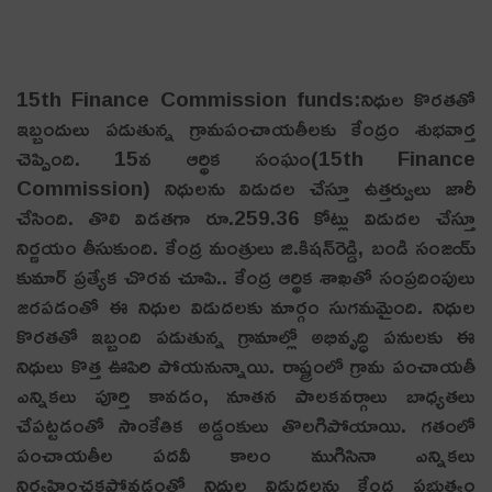
15th Finance Commission funds:నిధుల కొర‌త‌తో
ఇబ్బందులు ప‌డుతున్న గ్రామపంచాయ‌తీల‌కు కేంద్రం శుభ‌వార్త
చెప్పింది. 15వ ఆర్థిక సంఘం(15th Finance
Commission) నిధులను విడుదల చేస్తూ ఉత్తర్వులు జారీ
చేసింది. తొలి విడతగా రూ.259.36 కోట్లు విడుదల చేస్తూ
నిర్ణ‌యం తీసుకుంది. కేంద్ర మంత్రులు జి.కిషన్‌రెడ్డి, బండి సంజయ్
కుమార్ ప్రత్యేక చొరవ చూపి.. కేంద్ర ఆర్థిక శాఖతో సంప్రదింపులు
జరపడంతో ఈ నిధుల విడుదలకు మార్గం సుగమమైంది. నిధుల
కొరతతో ఇబ్బంది పడుతున్న గ్రామాల్లో అభివృద్ధి పనులకు ఈ
నిధులు కొత్త ఊపిరి పోయనున్నాయి. రాష్ట్రంలో గ్రామ పంచాయతీ
ఎన్నికలు పూర్తి కావడం, నూతన పాలకవర్గాలు బాధ్యతలు
చేపట్టడంతో సాంకేతిక అడ్డంకులు తొలగిపోయాయి. గతంలో
పంచాయతీల పదవీ కాలం ముగిసినా ఎన్నికలు
నిర్వహించకపోవడంతో నిధుల విడుదలను కేంద్ర ప్రభుత్వం