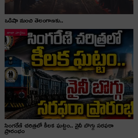
ఒడిషా నుంచి తెలంగాణ‌కు..
తాజా వార్తలు
సింగరేణి చరిత్రలో కీలక ఘట్టం.. నైనీ బొగ్గు సరఫరా
ప్రారంభం