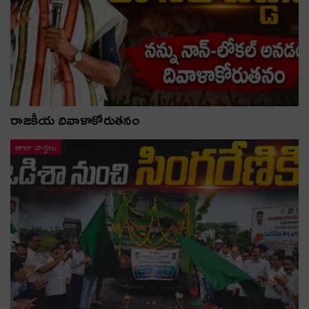
రాజకీయ దివాళాకోరుతనం
తాజా వార్తలు