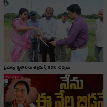
ప్రభుత్వ స్థలాలను ఆక్రమిస్తే కఠిన చర్యలు
తాజా వార్తలు