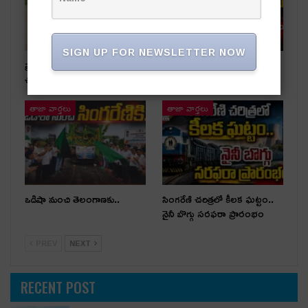
SIGN UP FOR NEWSLETTER NOW
ప్రభుత్వ స్థలాలను ఆక్రమిస్తే కఠిన
రాజకీయ దివాళాకోరుతనం
చర్యలు
తాజా వార్తలు
తాజా వార్తలు
ఒడిషా నుంచి తెలంగాణ‌కు..
సింగరేణి చరిత్రలో కీలక ఘట్టం..
నైనీ బొగ్గు సరఫరా ప్రారంభం
PREV
NEXT
RECENT POST