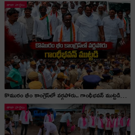
తాజా వార్తలు
కొమురం భీం కాంగ్రెస్‌లో వర్గపోరు.. గాంధీభవన్ ముట్టడి…
తాజా వార్తలు