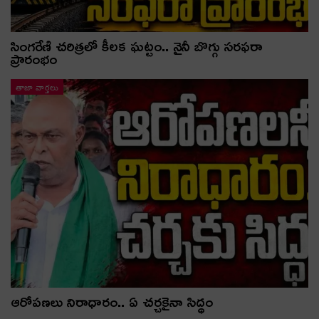
సింగరేణి చరిత్రలో కీలక ఘట్టం.. నైనీ బొగ్గు సరఫరా
ప్రారంభం
తాజా వార్తలు
ఆరోపణలు నిరాధారం.. ఏ చర్చకైనా సిద్ధం