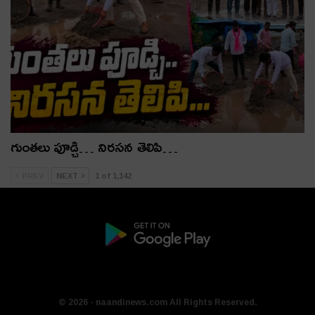
గుంతలు పూడ్చి… నిరసన తెలిపి…
PREV
NEXT
1 of 1,142
© 2026 - naandinews.com All Rights Reserved.