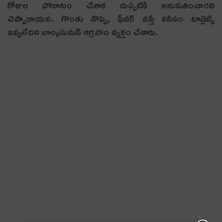
రోజుల పోరాటం చేశాక దుప్పటికి అనుమతించారని
చెప్పారాయ‌న‌. గొంతు నొప్పి, ఫీవర్ వస్తే కనీసం టాబ్లెట్స్
ఇవ్వలేదని బాల్క‌సుమ‌న్ ఆగ్ర‌హం వ్య‌క్తం చేశారు.