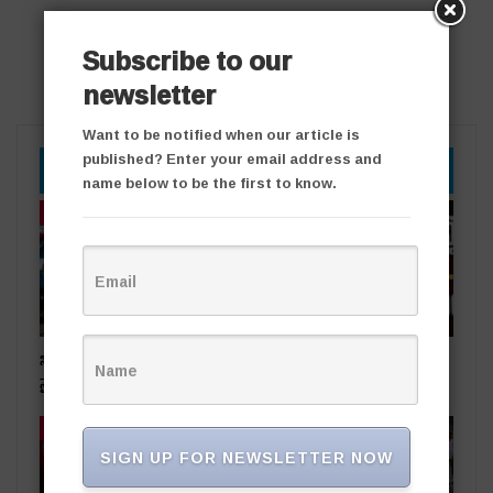
Subscribe to our
newsletter
Want to be notified when our article is
published? Enter your email address and
YOU MIGHT ALSO LIKE
name below to be the first to know.
తాజా వార్తలు
తాజా వార్తలు
సింగరేణి చరిత్రలో కీలక ఘట్టం..
ఆరోపణలు నిరాధారం.. ఏ
నైనీ బొగ్గు సరఫరా ప్రారంభం
చర్చకైనా సిద్ధం
తాజా వార్తలు
తాజా వార్తలు
SIGN UP FOR NEWSLETTER NOW