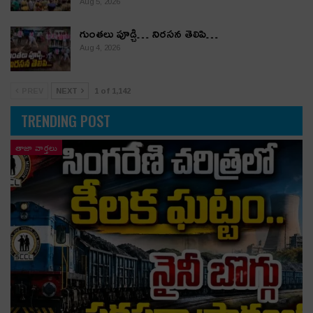
Aug 5, 2026
గుంతలు పూడ్చి… నిరసన తెలిపి…
Aug 4, 2026
PREV
NEXT
1 of 1,142
TRENDING POST
తాజా వార్తలు