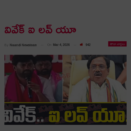
వివేక్ ఐ ల‌వ్ యూ
తాజా వార్తలు
On
Mar 4, 2026
942
By
Naandi Newsteam