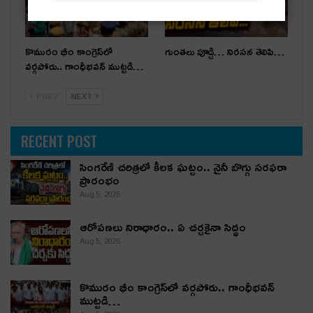
కొమురం భీం కాంగ్రెస్‌లో
గుంతలు పూడ్చి… నిరసన తెలిపి…
వర్గపోరు.. గాంధీభవన్ ముట్టడి…
PREV
NEXT
RECENT POST
సింగరేణి చరిత్రలో కీలక ఘట్టం.. నైనీ బొగ్గు సరఫరా
ప్రారంభం
Aug 5, 2026
ఆరోపణలు నిరాధారం.. ఏ చర్చకైనా సిద్ధం
Aug 5, 2026
కొమురం భీం కాంగ్రెస్‌లో వర్గపోరు.. గాంధీభవన్
ముట్టడి…