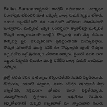
Balka Suman:రాష్ట్రంలో కాంగ్రెస్ అహంకారం.. దుర్మార్గం
పరాకాష్టకు చేరింద‌ని మాజీ ఎమ్మెల్యే బాల్క సుమ‌న్ స్ప‌ష్టం చేశారు.
ఆయ‌న క్యాత‌న్‌ప‌ల్లిలో త‌న నివాసంలో విలేక‌రుల స‌మావేశంలో
మాట్లాడారు. మున్సిప‌ల్ ఎన్నిక సంద‌ర్భంగా క్యాత‌న్‌ప‌ల్లి మున్సిపల్
కౌన్సిల్ కార్యాలయంలో కాంగ్రెస్ కౌన్సిలర్లు తాగి వచ్చి మహిళా
కౌన్సిలర్ల పైన అసభ్యకరంగా ప్రవర్తించారని దుయ్య‌బ‌ట్టారు.
కౌన్సిల్ హాలులోనే మంత్రి వివేక్ మా కౌన్సిలర్లకు బ్లాంక్ చెక్కులు
ఇచ్చి ప్రలోభ పెట్టే ప్రయత్నం చేశారని అన్నారు. జైలులో త‌న‌ని బాగా
ఇబ్బంది పెట్టార‌ని చెబుతూ మంత్రి వివేక్‌కు బాల్క సుమ‌న్ ఐల‌వ్‌యూ
చెప్పారు.
జైల్లో త‌న‌కు కనీస సౌకర్యాలు కల్పించలేదని సుమ‌న్ వెల్ల‌డించారు.
దోమలున్న రూంలో పెట్టారని, త‌న‌కు క‌నీసం తాగడానికి నీళ్లు
ఇవ్వలేదని, సక్రమంగా భోజనం కూడా పెట్టలేదన్నారు.
చదువుకోడానికి పుస్తకాలు సైతం ఇవ్వలేదని తెలిపారు.
కప్పుకోవడానికి దుప్పటి ఇవ్వకపోతే మా న్యాయవాది మూడు