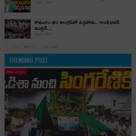
Aug 5, 2026
కొమురం భీం కాంగ్రెస్‌లో వర్గపోరు.. గాంధీభవన్
ముట్టడి…
Aug 5, 2026
PREV
NEXT
1 of 1,143
TRENDING POST
తాజా వార్తలు