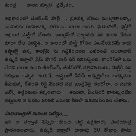
మంత్ర‌… ”నాంది న్యూస్” ప్ర‌త్యేకం..
అధికారంలో బీఆర్ఎస్ పార్టీ…. ప్ర‌తిప‌క్ష‌ నేత‌లు మాట్లాడాల‌న్నా,
బ‌య‌ట‌కు రావాలన్నా భ‌యం.. చాలా మంది భ‌యానికో, భ‌క్తికో
అధికార పార్టీలో చేరారు. కాంగ్రెస్‌లో ప‌ట్టుమ‌ని ప‌ది మంది నేత‌లు
కూడా లేని ప‌రిస్థితి. ఆ కాలంలో పార్టీ కోసం పనిచేయడమే కాదు
కష్టాల్లో ఉన్న కాంగ్రెస్ ను గట్టెకించింది ఎవ‌రంటే ఆదిలాబాద్
ఉమ్మడి జిల్లాలో ప్రేమ్ సాగర్ రావ్ పేరే వినిపిస్తుంది. కాంగ్రెస్‌లో ఏమి
లేదని చాలా మంది బీఆర్ఎస్, బీజేపీలోకి వెళ్లిపోయారు. పార్టీకి పెద్ద
దిక్కుగా ఉన్నది ఆయ‌నే. రాష్ట్రంలో పీసీసీ అధ్యక్షుడిగా బాధ్య‌త‌లు
తీసుకున్న రేవంత్ రెడ్డి మొదటి సభ ఇంద్రవెల్లి దండోరా. ఆ స‌భ‌కు
ఎన్నో అడ్డంకులు క‌ల్పించారు… అయినా, పీఎస్ఆర్ వాట‌న్నింటిని
త‌ట్టుకుని ఆ స‌భ‌ను క‌నివినీ ఎరుగ‌ని రీతిలో విజ‌య‌వంతం చేశారు.
పాద‌యాత్ర‌తో మ‌రింత ప‌టిష్టం…
ఇక ఆ తర్వాత పిప్పిరి నుంచి భట్టి విక్రమార్క పాదయాత్ర
ప్రారంభించారు. ఉమ్మడి జిల్లాలో దాదాపు 30 రోజుల పాటు