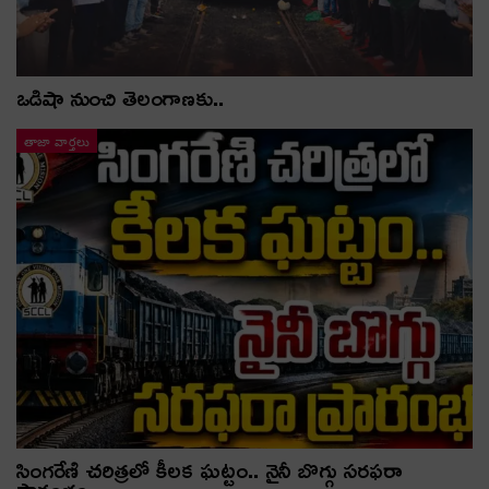
ఒడిషా నుంచి తెలంగాణ‌కు..
తాజా వార్తలు
సింగరేణి చరిత్రలో కీలక ఘట్టం.. నైనీ బొగ్గు సరఫరా
ప్రారంభం