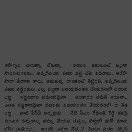
ఆరోగ్యం బాగున్నా లేకున్నా… ఆయ‌న అనుకుంటే ఏదైనా
సాధించ‌గ‌ల‌రు.. అప్ప‌గించిన ప‌నిని ఇట్టే చేసి పెడ‌తారు. అదేదో
సాదా సీదాగా కాదు. అనుకున్న దానికంటే రెట్టింపే. అప్ప‌గించిన
ప‌నిని అడ్డంకులు ఎన్ని వ‌చ్చినా విజ‌య‌వంతం చేయ‌డంలో ఆయ‌న
దిట్ట‌… నిర్బంధాల‌ స‌మ‌యమైనా… అధికారం త‌మ‌దే అయినా..
ఎంత క‌ష్ట‌కాల‌మైనా స‌భ‌ల‌ను విజ‌యంతం చేయ‌డంలో ఆ నేత
దిట్ట‌… నాటి పీసీసీ అధ్య‌క్షుడు… నేటి సీఎం రేవంత్ రెడ్డి త‌న‌పై
ఉంచిన న‌మ్మ‌కాన్ని వ‌మ్ము చేయ‌ని త‌త్వం, పార్టీలో మ‌రో మారు
జోస్ నింపింది… ఇంత‌కీ ఎవ‌రా నేత‌..? ఏంటా స‌భ‌ల స‌క్సెస్