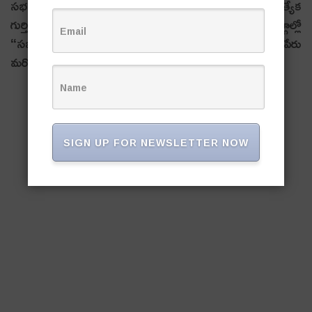
సభలను విజయవంతం చేయడంలో ప్రేమ్‌సాగర్‌రావు ప్రత్యేక
గుర్తింపు సంపాదించుకున్నారు. అందుకే ఇప్పుడు కాంగ్రెస్ వర్గాల్లో
“సభల విజయం వెనక అందె వేసిన చేయి”గా ఆయన పేరు
మరోసారి చర్చకు వచ్చింది.
SIGN UP FOR NEWSLETTER NOW