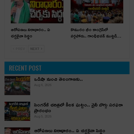
ఆరోపణలు నిరాధారం.. ఏ
కొమురం భీం కాంగ్రెస్‌లో
చర్చకైనా సిద్ధం
వర్గపోరు.. గాంధీభవన్ ముట్టడి…
PREV
NEXT
RECENT POST
ఒడిషా నుంచి తెలంగాణ‌కు..
Aug 6, 2026
సింగరేణి చరిత్రలో కీలక ఘట్టం.. నైనీ బొగ్గు సరఫరా
ప్రారంభం
Aug 5, 2026
ఆరోపణలు నిరాధారం.. ఏ చర్చకైనా సిద్ధం