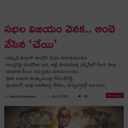
స‌భ‌ల విజ‌యం వెన‌క‌.. అందె
వేసిన ‘చేయి’
-ఉమ్మ‌డి జిల్లాలో కాంగ్రెస్ స‌భ‌ల విజ‌య‌వంతం
-ఇంద్రవెల్లి దండోరా స‌భ‌, భ‌ట్టి పాద‌యాత్ర స‌క్సెస్‌లో కీల‌క పాత్ర‌
-తాజాగా సీఎం స‌భ సైతం విజ‌య‌వంతం
-ఫిదా అయిన ముఖ్య‌మంత్రి రేవంత్‌రెడ్డి
-ప్రేంసాగ‌ర్ రావు ప‌నితీరుపై నేత‌లు, కార్య‌క‌ర్త‌ల్లో ఆనందం
తాజా వార్తలు
On
Jun 2, 2026
632
By
Naandi Newsteam