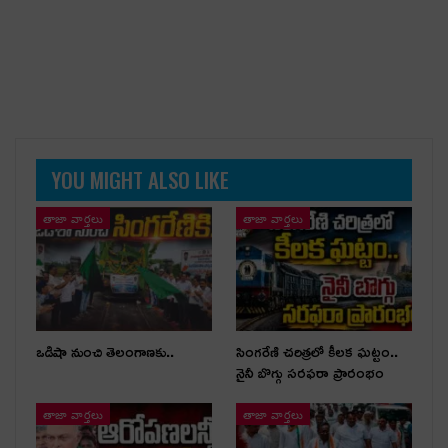
YOU MIGHT ALSO LIKE
తాజా వార్తలు
తాజా వార్తలు
ఒడిషా నుంచి తెలంగాణ‌కు..
సింగరేణి చరిత్రలో కీలక ఘట్టం..
నైనీ బొగ్గు సరఫరా ప్రారంభం
తాజా వార్తలు
తాజా వార్తలు