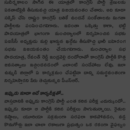
సుదీర్షకాలం సాగిన ఈ యాత్రలో కాంగ్రెస్ పార్టీ శ్రేణుల‌ను
ఏక‌తాటిపైకి తీసుకువ‌చ్చి యాత్ర విజ‌య‌వంతం చేశారు. అది కూడా
సక్సెస్ చేసి రాష్ట్రం కాంగ్రెస్ బతికే ఉందనే సంకేతాలను మిగతా
పార్టీలకు పంపించగలిగారు. ఇదంతా ఒక్కెత్తు కాగా, భట్టి
పాదయాత్రలో భాగంగా మంచిర్యాలలో నిర్వహించిన సభకు
ఏఐసీసీ అధ్యక్షుడు మల్లి ఖార్జున ఖర్గేను తీసుకొచ్చి భారీ బహిరంగ
సభను విజ‌య‌వంతం చేయ‌గ‌లిగారు. మంచిర్యాల సభ
పాదయాత్ర, రేవంత్ రెడ్డి ఇంద్రవెల్లి దండోరాతో కాంగ్రెస్ పార్టీకి కొత్త
జవసత్వాలు ఇచ్చిందనడంలో ఎలాంటి సందేహాలు లేవు. ఇలా
ఉమ్మడి జిల్లాలో ఏ కార్యక్రమం చేపట్టినా దాన్ని సమర్థవంతంగా
నిర్వహిస్తారని పేరు తెచ్చుకున్నది పీఎస్ఆర్.
ఇప్పుడు కూడా అదే కార్య‌దీక్ష‌తో..
వాస్త‌వానికి అప్పుడు కాంగ్రెస్ పార్టీ ఎంత క‌ఠిన ప‌రీక్ష ఎదుర్కుందో..
ఇప్పుడు కూడా ఆ పార్టీకి క‌ఠిన ప‌రీక్ష‌లు సాగుతున్నాయి. రైతుల
క‌ష్టాలు, యూరియా స‌క్ర‌మంగా స‌ర‌ఫ‌రా కాక‌పోవ‌డం, వ‌డ్ల
కొనుగోళ్లు ఇలా చాలా ర‌కాలుగా ప్ర‌భుత్వం ఒక ర‌కంగా వైఫ‌ల్యం