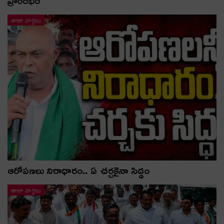
తాజా వార్తలు
ఆరోపణలు నిరాధారం.. ఏ చర్చకైనా సిద్ధం
తాజా వార్తలు