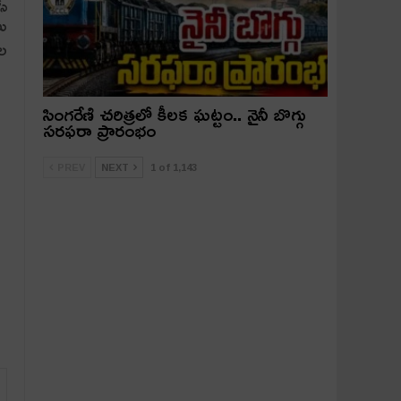
స్
లు
ాల
సింగరేణి చరిత్రలో కీలక ఘట్టం.. నైనీ బొగ్గు
సరఫరా ప్రారంభం
PREV
NEXT
1 of 1,143