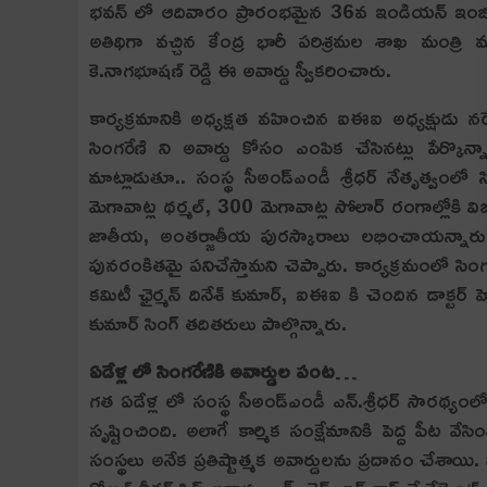
భవన్ లో ఆదివారం ప్రారంభమైన 36వ ఇండియన్ ఇంజినీరింగ్
అతిథిగా వ‌చ్చిన‌ కేంద్ర భారీ పరిశ్రమల శాఖ మంత్రి
కె.నాగభూషణ్ రెడ్డి ఈ అవార్డు స్వీకరించారు.
కార్యక్రమానికి అధ్యక్షత వహించిన ఐఈఐ అధ్యక్షుడు నరేంద
సింగరేణి ని అవార్డు కోసం ఎంపిక చేసినట్లు పేర్కొన్నా
మాట్లాడుతూ.. సంస్థ సీఅండ్ఎండీ శ్రీధర్ నేతృత్వంలో
మెగావాట్ల థర్మల్, 300 మెగావాట్ల సోలార్ రంగాల్లోక
జాతీయ, అంతర్జాతీయ పురస్కారాలు లభించాయన్నారు. మ
పునరంకితమై పనిచేస్తామని చెప్పారు. కార్యక్రమంలో సింగర
కమిటీ ఛైర్మన్ దినేశ్ కుమార్, ఐఈఐ కి చెందిన డాక్టర్ హ
కుమార్ సింగ్ తదితరులు పాల్గొన్నారు.
ఏడేళ్ల లో సింగరేణికి అవార్డుల పంట…
గత ఏడేళ్ల లో సంస్థ సీఅండ్‌ఎండీ ఎన్.శ్రీధర్ సారథ్యం
సృష్టించింది. అలాగే కార్మిక సంక్షేమానికి పెద్ద పీట వేస
సంస్థలు అనేక ప్రతిష్టాత్మక అవార్డులను ప్రదానం చేశాయి. వ