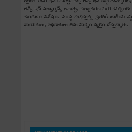
గ్లోబల్ లీడర్ షిప్ అవార్డు, ఎక్స్ లెన్స్ ఇన్ కాస్ట్ మేనేజ్మెంట
లెన్స్ ఇన్ పర్ఫార్మెన్స్ అవార్డు, పర్యావరణ హిత చర్యలకు గ
ఉండటం విశేషం. సంస్థ సాధిస్తున్న ప్రగతికి జాతీయ స్థ
నాయకులు, అధికారులు తమ హర్షం వ్యక్తం చేస్తున్నారు.