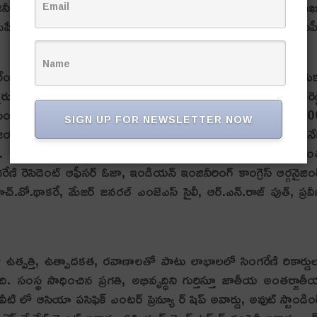
 కాంగ్రెస్ లో ఈ అవార్డు ప్రదానం చేశారు. కార్య‌క్ర‌మానికి ముఖ్
 మహేంద్ర నాథ్ పాండే చేతుల మీదుగా సింగరేణి ఛైర్మన్ జీఎం(సీపీప
్ర సింగ్ మాట్లాడుతూ.. శ్రేష్టమైన వాణిజ్య విలువలు పాటిస్తున్నందు
రు. అవార్డును స్వీకరించిన తర్వాత జీఎం(సీపీపీ) కె.నాగభూషణ్ రెడ్
 సింగరేణి కాలరీస్ కేవలం బొగ్గు మైనింగ్ రంగంలోనే కాకుండా 12
SIGN UP FOR NEWSLETTER NOW
ి విజయవంతంగా అడుగుపెట్టిందన్నారు. ఆయన సారథ్యంలో కంపెనీకి అన
ున్ముందు సంస్థ సీఅండ్‌ఎండీ మార్గనిర్దేశంలో దేశ సేవకు మరి
ేణి రెసిడెంట్ ఆఫీసర్ ఓజా, ఇండియన్ ఇంజినీరింగ్ కాంగ్రెస్ ఆర్గనైజిం
ెచ్.వో.థాకరే, మేజర్ జనరల్ ఎంజెఎస్ సైలీ, ఆర్.ఎన్.రాజ్ పుత్, ప్రవీ
లో ఉత్పత్తి, ఉత్పాదకత, రవాణాలతో పాటు లాభాలలో సింగరేణి రికార్డు
ింది. సంస్థ సాధించిన ప్రగతి, అభివృద్ధిని గుర్తిస్తూ జాతీయ అంతర్జాత
ీటి లో ఆసియా పసిఫిక్ ఎంటర్ ప్రెన్యూ ర్ షిప్ అవార్డు, అవుట్ స్టాండిం