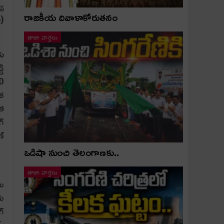
య‌
రాజకీయ దివాళాకోరుతనం
ీ)
తాజా వార్తలు
కు
డి
00
ేక
ంత
గ్
ణ్
ఒడిషా నుంచి తెలంగాణ‌కు..
తాజా వార్తలు
లు
ీయ
గ్