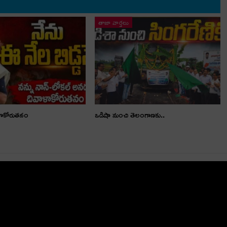
తాజా వార్తలు
ళాకోరుతనం
ఒడిషా నుంచి తెలంగాణ‌కు..