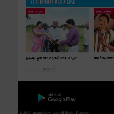
YOU MIGHT ALSO LIKE
తాజా వార్తలు
తాజా వార్తలు
ప్రభుత్వ స్థలాలను ఆక్రమిస్తే కఠిన చర్యలు
రాజకీయ దివా
PREV
NEXT
© 2026 - naandinews.com All Rights Reserved.