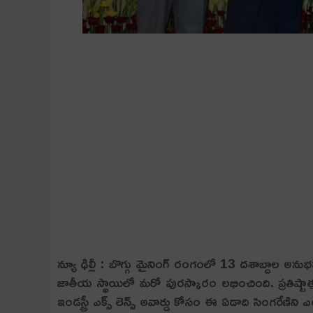
న్యూ ఢిల్లీ : బొగ్గు మైనింగ్ రంగంలో 13 దశాబ్దాల అను
జాతీయ స్థాయిలో మరో పురస్కారం లభించింది. ప్రతిష్టా
ఇండస్ట్రీ ఎక్స్ లెన్స్ అవార్డు కోసం ఈ ఏడాది సింగరేణిని