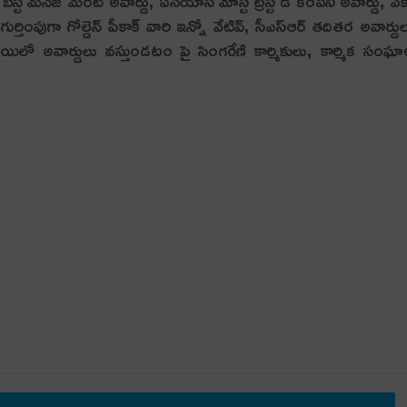
్, బెస్ట్ మేనేజ్ మెంట్ అవార్డు, ఏసియాస్ మోస్ట్ ట్రస్ట్ డ్ కంపెనీ అవార్డు, ఎక్
ుర్తింపుగా గోల్డెన్ పీకాక్ వారి ఇన్నో వేటివ్, సీఎస్ఆర్ తదితర అవార్డు
ాయిలో అవార్డులు వస్తుండటం పై సింగరేణి కార్మికులు, కార్మిక సంఘ