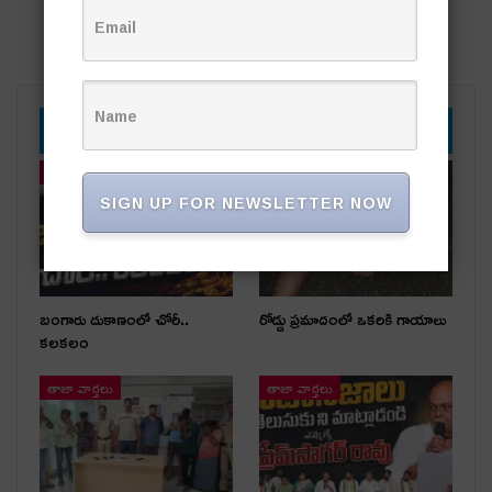
YOU MIGHT ALSO LIKE
తాజా వార్తలు
తాజా వార్తలు
SIGN UP FOR NEWSLETTER NOW
బంగారు దుకాణంలో చోరీ..
రోడ్డు ప్రమాదంలో ఒకరికి గాయాలు
కలకలం
తాజా వార్తలు
తాజా వార్తలు