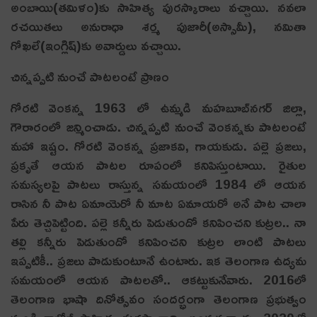
అంబాయి(తమిళం)కు సాహిత్య పురస్కారాలు వచ్చాయి. నవలా
రచయితలు అనురాధా శర్మ పుజారీ(అస్సామీ), నమితా
గోఖలే(ఇంగ్లిష్)కు అవార్డులు వచ్చాయి.
చిన్నప్పటి నుంచే పాటలంటే ప్రాణం
గోరటి వెంకన్న 1963 లో ఉమ్మడి మహబూబ్‌నగర్ జిల్లా,
గౌరారంలో జన్మించాడు. చిన్నప్పటి నుంచే వెంకన్నకు పాటలంటే
మహా ఇష్టం. గోరటి వెంకన్న ప్రజాకవి, గాయకుడు. పల్లె ప్రజలు,
ప్రకృతే ఆయన పాటల రూపంలో కనిపిస్తుంటాయి. రైతుల
సమస్యలపై పాటలు రాస్తున్న సమయంలో 1984 లో ఆయన
రాసిన నీ పాట ఏమాయెరో నీ మాట ఏమాయరో అనే పాట చాలా
పేరు తెచ్చిపెట్టింది. పల్లె కన్నీరు పెడుతుందో కనిపించని కుట్రల.. నా
తల్లి కన్నీరు పెడుతుందో కనిపించని కుట్రల లాంటి పాటలు
ఇప్పటికీ.. ప్రజలు పాడుకుంటూనే ఉంటారు. ఇక తెలంగాణ ఉద్యమ
సమయంలో ఆయన పాటలతో.. ఆకట్టుకునేవారు. 2016లో
తెలంగాణ భాషా దినోత్సవం సందర్భంగా తెలంగాణ ప్రభుత్వం