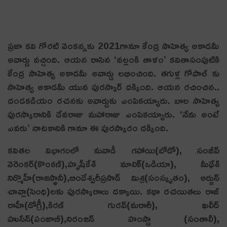
ప్రజా కవి గోరటి వెంకన్నకు 2021గానూ కేంద్ర సాహిత్య అకాడమీ
అవార్డు వచ్చింది. ఆయన రాసిన ‘వల్లంకి తాళం’ కవితాసంపుటికి
కేంద్ర సాహిత్య అకాడమీ అవార్డు లభించింది. తగుళ్ల గోపాల్ కు
సాహిత్య అకాడమీ యువ పురస్కార్ దక్కింది. ఆయన రచించిన..
దండకడియం రచనకు అవార్డుకు ఎంపికయ్యారు. బాల సాహిత్య
పురస్కారానికి దేవరాజు మహారాజు ఎంపికయ్యారు. ‘నేను అంటే
ఎవరు’ నాటకానికి గానూ ఈ పురస్కారం దక్కింది.
కవితల విభాగంలో మవాడీ గహాయి(బోడో), సంజీవ్
వెరెంకర్(కొంకణి),హృషీకేశ్ మాలిక్(ఒడియా), మీథేశ్
నిర్మొహీ(రాజస్థానీ),బిందేశ్వరీప్రసాద్ మిశ్ర(సంస్కృతం), అర్జున్
చావ్లా(సింధి)లకు పురస్కారాలు దక్కాయి. కథా రచయితలు రాజ్
రాహీ(డోగ్రీ),కిరణ్ గురవ్(మరాఠీ), ఖలీద్
హుసేన్(పంజాబీ),నిరంజన్ హంస్డా (సంతాలీ),