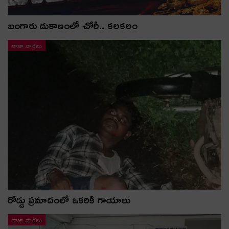
బంగారు దుకాణంలో చోరీ.. కలకలం
తాజా వార్తలు
రోడ్డు ప్రమాదంలో ఒకరికి గాయాలు
తాజా వార్తలు