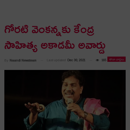
గోరటి వెంకన్నకు కేంద్ర
సాహిత్య అకాడమీ అవార్డు
తాజా వార్తలు
Last updated
Dec 30, 2021
165
By
Naandi Newsteam