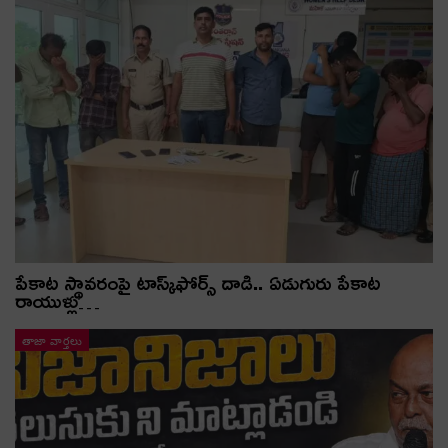
పేకాట స్థావరంపై టాస్క్‌ఫోర్స్ దాడి.. ఏడుగురు పేకాట
రాయుళ్లు…
తాజా వార్తలు