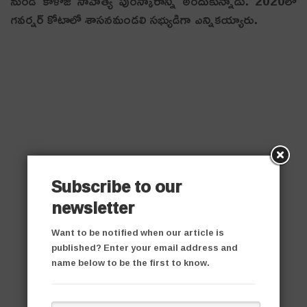
నుండి కాళోజీ సాహిత్య పురస్కారాన్ని అందుకున్నాడు. 2020లో
గవర్నర్ కోటాలో శాసనమండలి సభ్యుడిగా ఎన్నికయ్యారు.
Subscribe to our
newsletter
Want to be notified when our article is
published? Enter your email address and
name below to be the first to know.