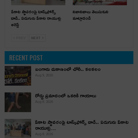
పేకాట స్థావరంపై టాస్క్‌ఫోర్స్
నిజానిజాలు తెలుసుకుని
దాడి.. ఏడుగురు పేకాట రాయుళ్లు
మాట్లాడండి
అరెస్ట్
PREV
NEXT
RECENT POST
బంగారు దుకాణంలో చోరీ.. కలకలం
Aug 9, 2026
రోడ్డు ప్రమాదంలో ఒకరికి గాయాలు
Aug 8, 2026
పేకాట స్థావరంపై టాస్క్‌ఫోర్స్ దాడి.. ఏడుగురు పేకాట
రాయుళ్లు…
Aug 8, 2026