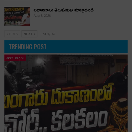
నిజానిజాలు తెలుసుకుని మాట్లాడండి
Aug 8, 2026
PREV
NEXT
1 of 1,145
TRENDING POST
తాజా వార్తలు