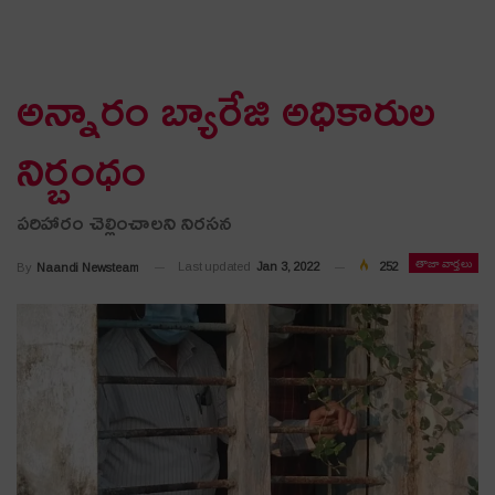
అన్నారం బ్యారేజి అధికారుల
నిర్బంధం
పరిహారం చెల్లించాలని నిరసన
తాజా వార్తలు
Last updated
Jan 3, 2022
252
By
Naandi Newsteam