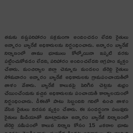
త‌మ‌కు న‌ష్ట‌ప‌రిహారం స‌క్రమంగా అందించ‌డం లేద‌ని రైతులు
అన్నారం బ్యారేజీ అధికారుల‌ను నిర్బంధించారు. అన్నారం బ్యారేజ్
నిర్మాణంలో తాము భూములు కోల్పోయినా ఇప్ప‌టి వ‌ర‌కు
ప‌ట్టించుకోవడం లేద‌ని, పరిహారం అందించలేదని ఆగ్ర‌హం వ్య‌క్తం
చేశారు. మంచిర్యాల జిల్లా చెన్నూరు మండ‌లం బీరెల్లి రైతులు
సోమవారం అన్నారం బ్యారేజీ అధికారులకు గ్రామపంచాయతీలో
తాళం వేశారు. బ్యారేజీ కాలువపై పెరిగిన చెట్ల‌ను శుభ్రం
చేయించేందుకు వచ్చిన అధికారులను పంచాయతీ కార్యాల‌యంలో
నిర్బంధించారు. డీఈతో పాటు సిబ్బందిని గ‌దిలో ఉంచి తాళం
వేసిన రైతులు నిరసన వ్యక్తం చేశారు. ఈ సందర్భంగా ప‌లువురు
రైతులు మీడియాతో మాట్లాడుతూ అన్నారం బ్యారేజీ నిర్మాణంలో
బీరెల్లి సమీపంలో కాలువ నిర్మాణ కోసం 15 ఎక‌రాల భూమి
ఇచ్చిన‌ట్లు వెల్ల‌డించారు. మూడేళ్ల కింద‌ట అధికారులు ఈ భూమిని