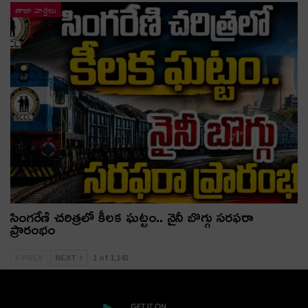
తాజా వార్తలు
సింగరేణి చరిత్రలో కీలక ఘట్టం.. నైనీ బొగ్గు సరఫరా
ప్రారంభం
PREV
NEXT
1 of 1,143