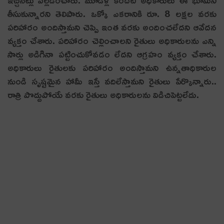
తీసుకున్నార‌ని తెలిపారు. ఒక్కో ఎకరానికి రూ. 8 లక్షల వరకు
పరిహారం అందిస్తామని చెప్పి ఇంత వరకు అందించలేదని ఆవేదన
వ్యక్తం చేశారు. పరిహారం చెల్లించాలని రైతులు అధికారుల‌ను ఎన్ని
సార్లు అడిగినా పట్టించుకోవడం లేదని ఆగ్రహం వ్యక్తం చేశారు.
అధికారులు రైతులకు పరిహారం అందిస్తామని ఉన్నతాధికారుల
నుండి సృష్టమైన హామీ ఇస్తే వదిలేస్తామని రైతులు పేర్కొన్నారు..
రాత్రి పొద్దుపోయే వ‌ర‌కు రైతులు అధికారుల‌ను విడిచిపెట్ట‌లేదు.