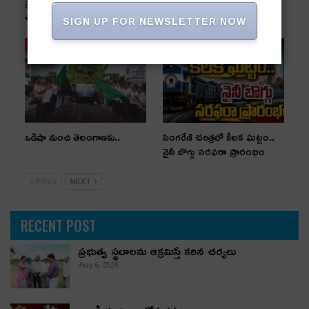
ప్రభుత్వ స్థలాలను ఆక్రమిస్తే కఠిన
రాజకీయ దివాళాకోరుతనం
చర్యలు
SIGN UP FOR NEWSLETTER NOW
తాజా వార్తలు
తాజా వార్తలు
ఒడిషా నుంచి తెలంగాణ‌కు..
సింగరేణి చరిత్రలో కీలక ఘట్టం..
నైనీ బొగ్గు సరఫరా ప్రారంభం
PREV
NEXT
RECENT POST
ప్రభుత్వ స్థలాలను ఆక్రమిస్తే కఠిన చర్యలు
Aug 6, 2026