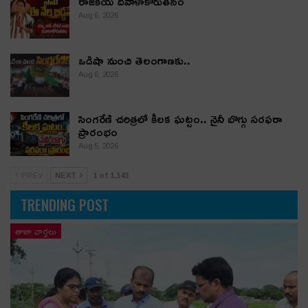
రాజకీయ దివాళాకోరుతనం
Aug 6, 2026
ఒడిషా నుంచి తెలంగాణ‌కు..
Aug 6, 2026
సింగరేణి చరిత్రలో కీలక ఘట్టం.. నైనీ బొగ్గు సరఫరా
ప్రారంభం
Aug 5, 2026
PREV
NEXT
1 of 1,143
TRENDING POST
తాజా వార్తలు