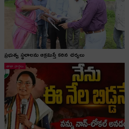
ప్రభుత్వ స్థలాలను ఆక్రమిస్తే కఠిన చర్యలు
తాజా వార్తలు