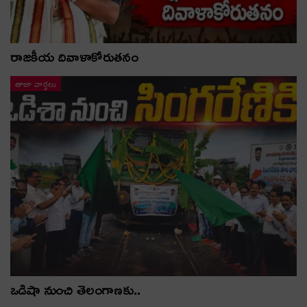
రాజకీయ దివాళాకోరుతనం
తాజా వార్తలు
ఒడిషా నుంచి తెలంగాణ‌కు..