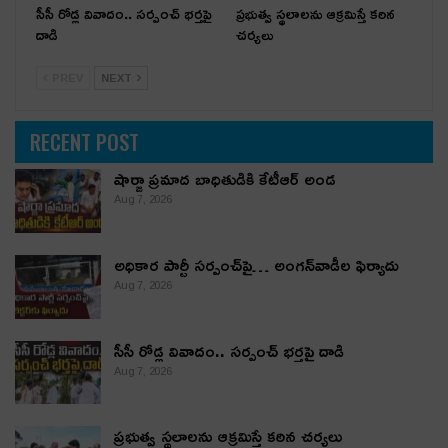
సీసీ రోడ్ల వివాదం.. స‌ర్పంచ్ భ‌ర్త‌పై
ప్రభుత్వ స్థలాలను ఆక్రమిస్తే కఠిన
దాడి
చర్యలు
PREV
NEXT
RECENT POST
షార్జా ప్రమాద బాధితుడికి కేటీఆర్ అండ
Aug 7, 2026
అధికార పార్టీ స‌ర్పంచ్‌పై… అంగ‌న్‌వాడీల ఫిర్యాదు
Aug 7, 2026
సీసీ రోడ్ల వివాదం.. స‌ర్పంచ్ భ‌ర్త‌పై దాడి
Aug 7, 2026
ప్రభుత్వ స్థలాలను ఆక్రమిస్తే కఠిన చర్యలు