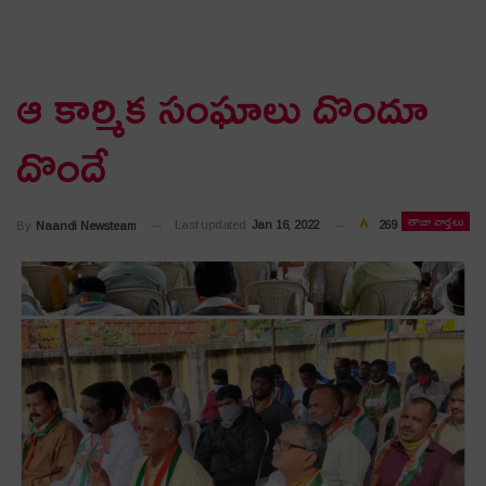
ఆ కార్మిక సంఘాలు దొందూ
దొందే
తాజా వార్తలు
Last updated
Jan 16, 2022
269
By
Naandi Newsteam