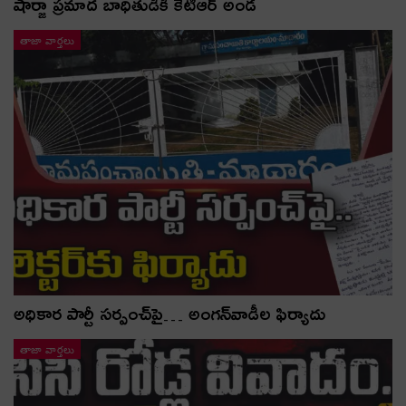
షార్జా ప్రమాద బాధితుడికి కేటీఆర్ అండ
తాజా వార్తలు
అధికార పార్టీ స‌ర్పంచ్‌పై… అంగ‌న్‌వాడీల ఫిర్యాదు
తాజా వార్తలు