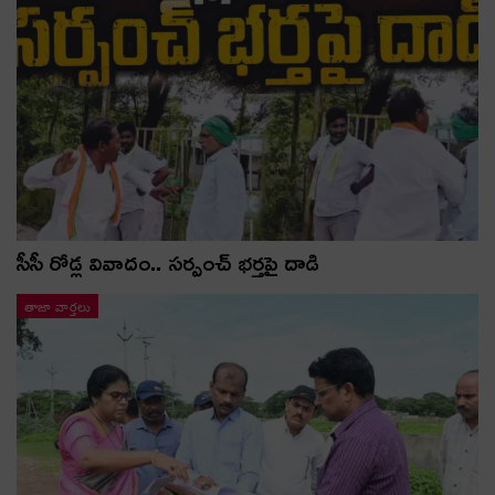
సీసీ రోడ్ల వివాదం.. స‌ర్పంచ్ భ‌ర్త‌పై దాడి
తాజా వార్తలు