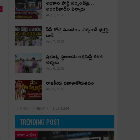
అధికార పార్టీ స‌ర్పంచ్‌పై…
అంగ‌న్‌వాడీల ఫిర్యాదు
ు
Aug 7, 2026
సీసీ రోడ్ల వివాదం.. స‌ర్పంచ్ భ‌ర్త‌పై
దాడి
Aug 7, 2026
ప్రభుత్వ స్థలాలను ఆక్రమిస్తే కఠిన
చర్యలు
Aug 6, 2026
రాజకీయ దివాళాకోరుతనం
Aug 6, 2026
PREV
NEXT
1 of 1,144
TRENDING POST
తాజా వార్తలు