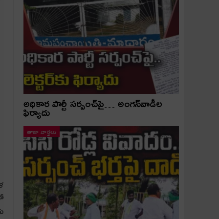
అధికార పార్టీ స‌ర్పంచ్‌పై… అంగ‌న్‌వాడీల
ఫిర్యాదు
తాజా వార్తలు
ిళ
లో
దు