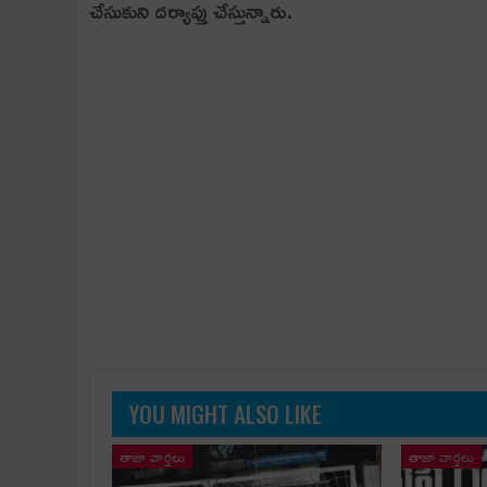
చేసుకుని ద‌ర్యాప్తు చేస్తున్నారు.
YOU MIGHT ALSO LIKE
తాజా వార్తలు
తాజా వార్తలు