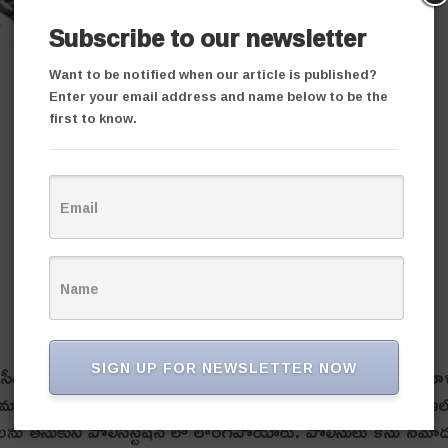
Subscribe to our newsletter
Want to be notified when our article is published?
Enter your email address and name below to be the
first to know.
SIGN UP FOR NEWSLETTER NOW
ూరి సీతారామారాజు న‌గ‌ర్‌లో కుటుంబ క‌ల‌హాల‌తో అలేఖ్య (28) అనే మ‌హ
ుమార్‌కు అలేఖ్య‌కు గొడ‌వ అయ్యింది. ఈ నేప‌థ్యంలో జ‌రిగిన ఘ‌ర్ష‌ణ‌
్ల‌ల‌ను తీసుకుని పోలీస్‌స్టేష‌న్ లో లొంగిపోయారు. పోలీసులు కేసు న‌మో