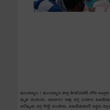
మంచిర్యాల : మంచిర్యాల జిల్లా తీగ‌ల్‌ప‌హాడ్ లోని అల్ల
మృతి చెందింది. ఆదివారం రాత్రి భ‌ర్త ప‌గ‌డాల విజ‌య్‌క
అలేఖ్యను భ‌ర్త కొట్టి చంపాడు. విజ‌య్‌కుమార్ ఇద్ద‌రు పిల