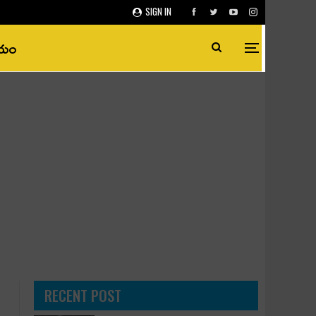
SIGN IN
ీయం
RECENT POST