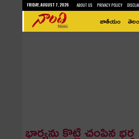
FRIDAY, AUGUST 7, 2026
ABOUT US
PRIVACY POLICY
DISCLA
జాతీయం
తెల
భార్య‌ను కొట్టి చంపిన భ‌ర్త‌