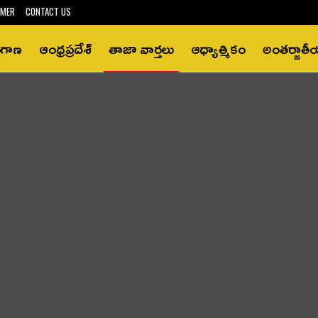
IMER
CONTACT US
ంగాణ
ఆంధ్రప్రదేశ్‌
తాజా వార్తలు
ఆధ్యాత్మికం
అంతర్జాత