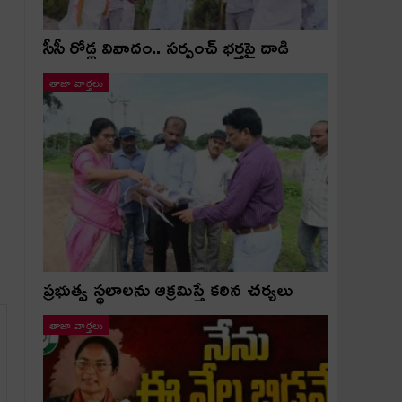
సీసీ రోడ్ల వివాదం.. స‌ర్పంచ్ భ‌ర్త‌పై దాడి
తాజా వార్తలు
ప్రభుత్వ స్థలాలను ఆక్రమిస్తే కఠిన చర్యలు
తాజా వార్తలు