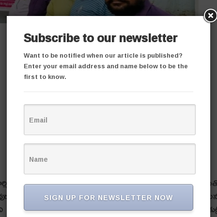
Subscribe to our newsletter
Want to be notified when our article is published?
Enter your email address and name below to be the
first to know.
ర్మిక వ్యతిరేక చర్యలను నిరసిస్తూ శ్రీ‌రాంపూర్ ఏరియాలో కార్మికుల‌
ు మాట్లాడుతూ కేంద్ర లోని బీజేపీ ప్రభుత్వం సింగరేణి బొగ్గు గనుల
SIGN UP FOR NEWSLETTER NOW
ి దుయ్య‌బ‌ట్టారు. యావత్ సింగరేణిని మొత్తం ప్రైవేట్ పరం చేసే కుట