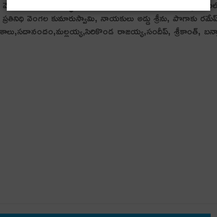
ేలాన్ని వెంటనే నిలిపివేసి సంస్థ మనుగడను కాపాడాలని కోరారు. కార్యక్రమం
్రతినిధి వెంగల కుమారుస్వామి, నాయకులు అడ్డు శ్రీను, పొగాకు రమేష
ుపతి,ఆశాలు,సదానందం,మల్లయ్య,సిరికొండ రాజయ్య,సందీప్, శ్రీకాంత్, బన్