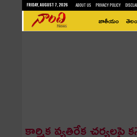
FRIDAY, AUGUST 7, 2026
ABOUT US
PRIVACY POLICY
DISCLA
జాతీయం
తెల
కార్మిక వ్య‌తిరేక చ‌ర్య‌ల‌పై క‌న్న