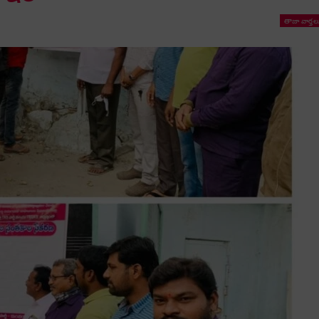
తాజా వార్తల