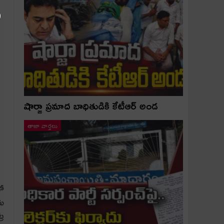
షార్జా ప్రమాద బాధితుడికి కేటీఆర్ అండ
తాజా వార్తలు
తో
ను
్ర