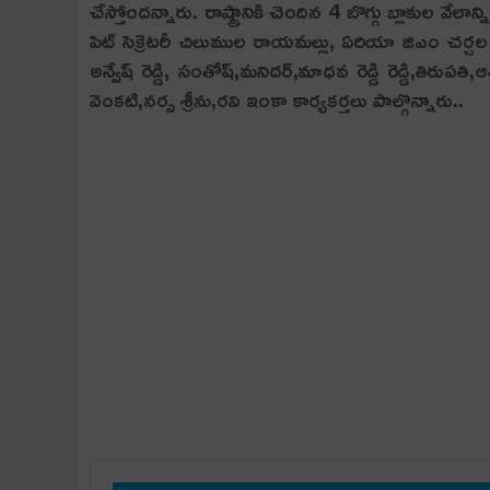
చేస్తోంద‌న్నారు. రాష్ట్రానికి చెందిన 4 బొగ్గు బ్లాకుల వ
పిట్ సెక్రెటరీ చిలుముల రాయమల్లు, ఏరియా జిఎం చర్చల ప
అన్వేష్ రెడ్డి, సంతోష్,మనిదర్,మాధవ రెడ్డి రెడ్డి,తిర
వెంకటి,నర్స శ్రీను,రవి ఇంకా కార్యకర్తలు పాల్గొన్నారు..