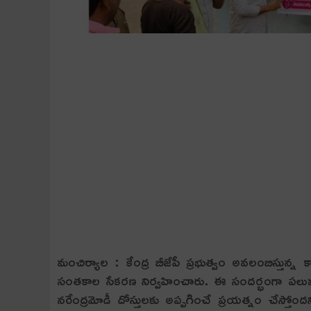
మంచిర్యాల : కేంద్ర బీజేపీ ప్రభుత్వం అవలంబిస్తున్న కా
సంత‌కాల సేక‌ర‌ణ నిర్వ‌హించారు. ఈ సంద‌ర్భంగా ప‌లువుర
నరేంద్రమోడీ దోస్తులకు అప్పగించే ప్రయత్నం చేస్తోంద‌న