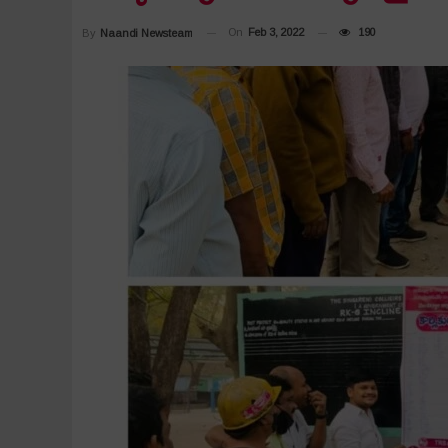
On
Feb 3, 2022
190
By
Naandi Newsteam