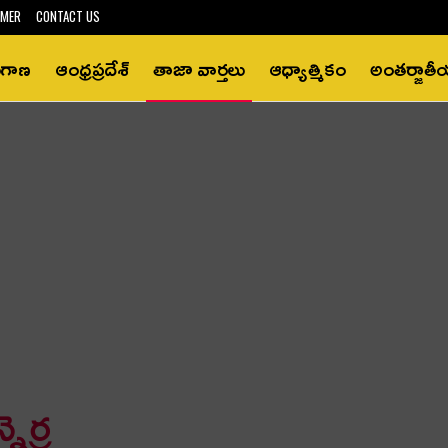
IMER
CONTACT US
ంగాణ
ఆంధ్రప్రదేశ్‌
తాజా వార్తలు
ఆధ్యాత్మికం
అంతర్జాత
ెర్ర‌