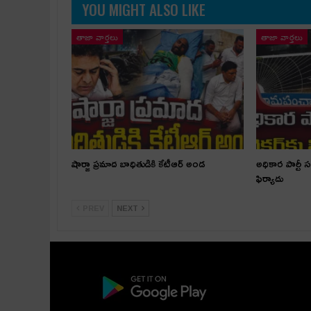
YOU MIGHT ALSO LIKE
తాజా వార్తలు
తాజా వార్తలు
షార్జా ప్రమాద బాధితుడికి కేటీఆర్ అండ
అధికార పార్టీ 
ఫిర్యాదు
PREV
NEXT