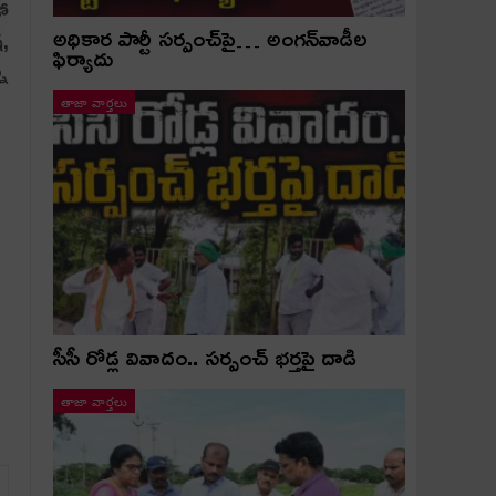
లో
అధికార పార్టీ స‌ర్పంచ్‌పై… అంగ‌న్‌వాడీల
్,
ఫిర్యాదు
నా
తాజా వార్తలు
సీసీ రోడ్ల వివాదం.. స‌ర్పంచ్ భ‌ర్త‌పై దాడి
తాజా వార్తలు