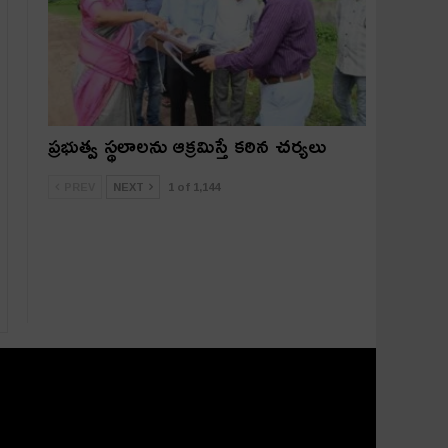
ప్రభుత్వ స్థలాలను ఆక్రమిస్తే కఠిన చర్యలు
PREV
NEXT
1 of 1,144