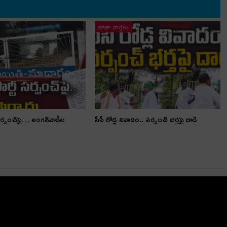
తాజా వార్తలు
స‌ర్పంచ్‌పై… అంగ‌న్‌వాడీల
సీసీ రోడ్ల వివాదం.. స‌ర్పంచ్ భ‌ర్త‌పై దాడి