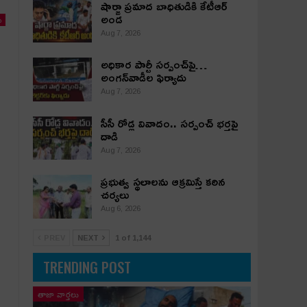
షార్జా ప్రమాద బాధితుడికి కేటీఆర్
అండ
ు
Aug 7, 2026
అధికార పార్టీ స‌ర్పంచ్‌పై…
అంగ‌న్‌వాడీల ఫిర్యాదు
Aug 7, 2026
సీసీ రోడ్ల వివాదం.. స‌ర్పంచ్ భ‌ర్త‌పై
దాడి
Aug 7, 2026
ప్రభుత్వ స్థలాలను ఆక్రమిస్తే కఠిన
చర్యలు
Aug 6, 2026
PREV
NEXT
1 of 1,144
TRENDING POST
తాజా వార్తలు