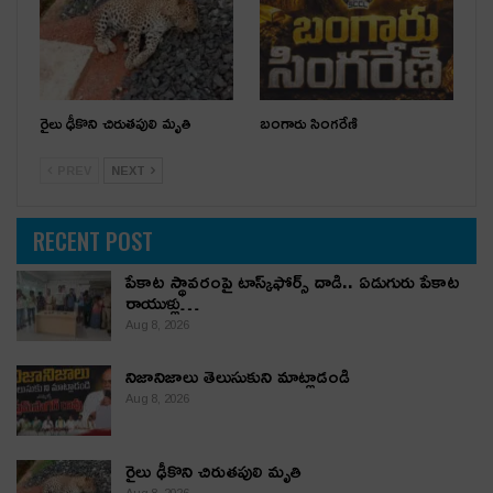
రైలు ఢీకొని చిరుతపులి మృతి
బంగారు సింగరేణి
PREV
NEXT
RECENT POST
పేకాట స్థావరంపై టాస్క్‌ఫోర్స్ దాడి.. ఏడుగురు పేకాట
రాయుళ్లు…
Aug 8, 2026
నిజానిజాలు తెలుసుకుని మాట్లాడండి
Aug 8, 2026
రైలు ఢీకొని చిరుతపులి మృతి
Aug 8, 2026