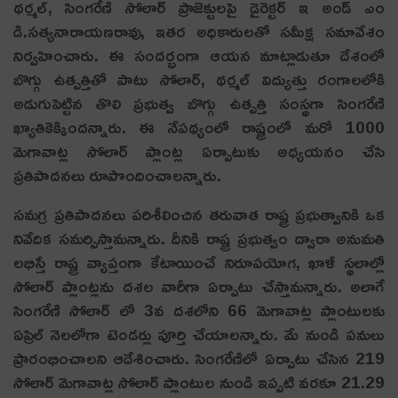
థర్మల్‌, సింగరేణి సోలార్‌ ప్రాజెక్టులపై డైరెక్టర్‌ ఇ అండ్‌ ఎం
డి.సత్యనారాయణరావు, ఇతర అధికారులతో సమీక్ష సమావేశం
నిర్వహించారు. ఈ సంద‌ర్భంగా ఆయ‌న మాట్లాడుతూ దేశంలో
బొగ్గు ఉత్పత్తితో పాటు సోలార్‌, థర్మల్‌ విద్యుత్తు రంగాలలోకి
అడుగుపెట్టిన తొలి ప్రభుత్వ బొగ్గు ఉత్పత్తి సంస్థగా సింగరేణి
ఖ్యాతికెక్కిందన్నారు. ఈ నేపథ్యంలో రాష్ట్రంలో మ‌రో 1000
మెగావాట్ల సోలార్‌ ప్లాంట్ల‌ ఏర్పాటుకు అధ్యయనం చేసి
ప్రతిపాదనలు రూపొందించాలన్నారు.
సమగ్ర ప్రతిపాదనలు పరిశీలించిన తరువాత రాష్ట్ర ప్రభుత్వానికి ఒక
నివేదిక స‌మ‌ర్పిస్తామ‌న్నారు. దీనికి రాష్ట్ర ప్రభుత్వం ద్వారా అనుమతి
లభిస్తే రాష్ట్ర వ్యాప్తంగా కేటాయించే నిరూపయోగ, ఖాళీ స్థలాల్లో
సోలార్‌ ప్లాంట్ల‌ను దశల వారీగా ఏర్పాటు చేస్తామ‌న్నారు. అలాగే
సింగరేణి సోలార్‌ లో 3వ దశలోని 66 మెగావాట్ల ప్లాంటులకు
ఏప్రిల్‌ నెలలోగా టెండర్లు పూర్తి చేయాలన్నారు. మే నుండి పనులు
ప్రారంభించాలని ఆదేశించారు. సింగరేణిలో ఏర్పాటు చేసిన 219
సోలార్‌ మెగావాట్ల సోలార్‌ ప్లాంటుల నుండి ఇప్పటి వరకూ 21.29