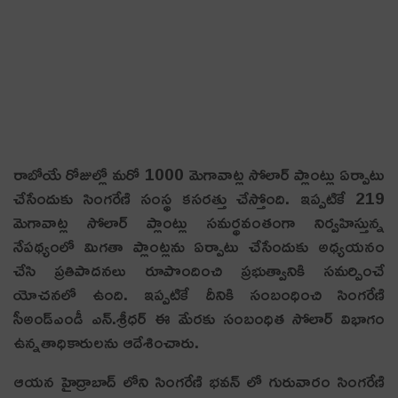
రాబోయే రోజుల్లో మరో 1000 మెగావాట్ల సోలార్ ప్లాంట్లు ఏర్పాటు
చేసేందుకు సింగరేణి సంస్థ క‌స‌ర‌త్తు చేస్తోంది. ఇప్పటికే 219
మెగావాట్ల సోలార్‌ ప్లాంట్లు సమర్థవంతంగా నిర్వహిస్తున్న
నేపథ్యంలో మిగ‌తా ప్లాంట్ల‌ను ఏర్పాటు చేసేందుకు అధ్యయనం
చేసి ప్రతిపాదనలు రూపొందించి ప్రభుత్వానికి సమర్పించే
యోచనలో ఉంది. ఇప్ప‌టికే దీనికి సంబంధించి సింగరేణి
సీఅండ్ఎండీ ఎన్‌.శ్రీధర్‌ ఈ మేరకు సంబంధిత సోలార్‌ విభాగం
ఉన్నతాధికారులను ఆదేశించారు.
ఆయన హైద్రాబాద్‌ లోని సింగరేణి భవన్‌ లో గురువారం సింగరేణి