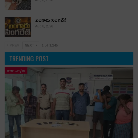
బంగారు సింగరేణి
Aug 8, 2026
PREV
NEXT
1 of 1,145
TRENDING POST
తాజా వార్తలు