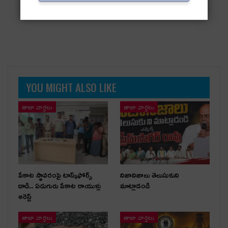
YOU MIGHT ALSO LIKE
తాజా వార్తలు
తాజా వార్తలు
పేకాట స్థావరంపై టాస్క్‌ఫోర్స్
నిజానిజాలు తెలుసుకుని
దాడి.. ఏడుగురు పేకాట రాయుళ్లు
మాట్లాడండి
అరెస్ట్
తాజా వార్తలు
తాజా వార్తలు