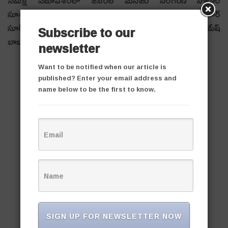
సూర్యనారాయణ రాజు, చీఫ్‌ టెక్నికల్‌ కన్సల్టెంట్ సంజయ్‌ కుమార్‌
సూర్‌, చీఫ్‌ ఓ అండ్‌ ఎం జె.ఎన్‌.సింగ్‌, జి.ఎం. (సివిల్‌) రమేష్‌
Subscribe to our
బాబు, ఎస్‌.ఇ. ఐ.ఇ. ప్రభాకర్‌ రావు తదితరులు పాల్గొన్నారు.
newsletter
Want to be notified when our article is
published? Enter your email address and
name below to be the first to know.
SIGN UP FOR NEWSLETTER NOW