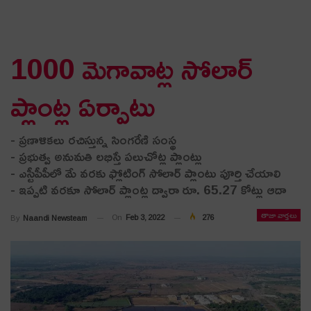
1000 మెగావాట్ల సోలార్‌
ప్లాంట్ల‌ ఏర్పాటు
- ప్ర‌ణాళిక‌లు ర‌చిస్తున్న సింగరేణి సంస్థ‌
- ప్రభుత్వ అనుమతి లభిస్తే పలుచోట్ల ప్లాంట్లు
- ఎస్టీపీపీలో మే వ‌ర‌కు ఫ్లోటింగ్‌ సోలార్‌ ప్లాంటు పూర్తి చేయాలి
- ఇప్పటి వరకూ సోలార్‌ ప్లాంట్ల ద్వారా రూ. 65.27 కోట్లు ఆదా
తాజా వార్తలు
On
Feb 3, 2022
276
By
Naandi Newsteam