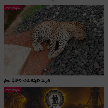
తాజా వార్తలు
రైలు ఢీకొని చిరుతపులి మృతి
తాజా వార్తలు