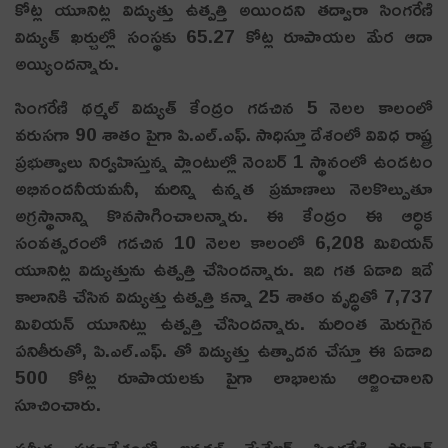
కోట్ల యూనిట్ల విద్యుత్తు ఉత్పత్తి అయిందని తద్వారా సింగరేణి
విద్యుత్‌ ఖర్చుల్లో సంస్థకు 65.27 కోట్ల రూపాయల మేర ఆదా
అయ్యింద‌న్నారు.
సింగరేణి థర్మల్‌ విద్యుత్‌ కేంద్రం గడచిన 5 నెలల కాలంలో
వరుసగా 90 శాతం పైగా పి.ఎల్‌.ఎఫ్‌. సాధిస్తూ దేశంలో వివిధ రాష్ట్ర
ప్రభుత్వాలు నిర్వహిస్తున్న ప్లాంటుల్లో నెంబర్‌ 1 స్థానంలో ఉండటం
అభినందనీయమనీ, మరిన్ని ఉన్నత ప్రమాణాలు నెలకొల్పుతూ
అగ్రస్థానాన్ని కొనసాగించాలన్నారు. ఈ కేంద్రం ఈ ఆర్ధిక
సంవత్సరంలో గడచిన 10 నెలల కాలంలో 6,208 మిలియన్‌
యూనిట్ల విద్యుత్తును ఉత్పత్తి చేసిందన్నారు. ఇది గత ఏడాది ఇదే
కాలానికి చేసిన విద్యుత్తు ఉత్పత్తి కన్నా 25 శాతం వృద్ధితో 7,737
మిలియన్‌ యూనిట్లు ఉత్పత్తి చేసిందన్నారు. మరింత మెరుగైన
పనితీరుతో, పి.ఎల్‌.ఎఫ్‌. తో విద్యుత్తు ఉత్పాదన చేస్తూ ఈ ఏడాది
500 కోట్ల రూపాయలకు పైగా లాభాలను ఆర్జించాలని
సూచించారు.
సమీక్ష సమావేశంలో జనరల్‌ మేనేజర్‌ సింగరేణి సోలార్