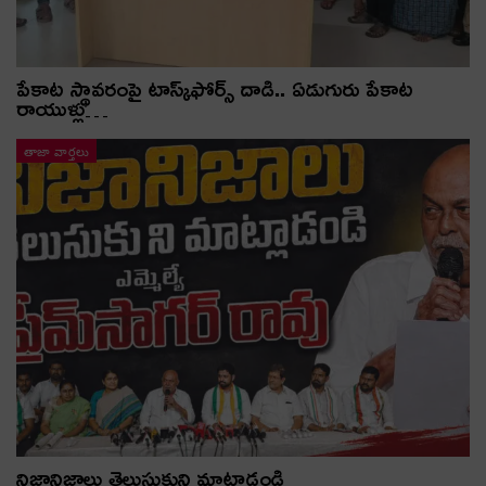
పేకాట స్థావరంపై టాస్క్‌ఫోర్స్ దాడి.. ఏడుగురు పేకాట
రాయుళ్లు…
తాజా వార్తలు
నిజానిజాలు తెలుసుకుని మాట్లాడండి