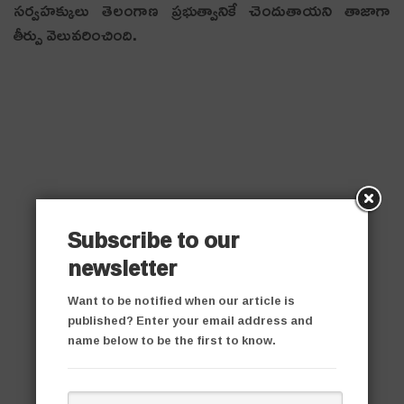
సర్వహక్కులు తెలంగాణ ప్రభుత్వానికే చెందుతాయని తాజాగా
తీర్పు వెలువరించింది.
Subscribe to our
newsletter
Want to be notified when our article is
published? Enter your email address and
name below to be the first to know.