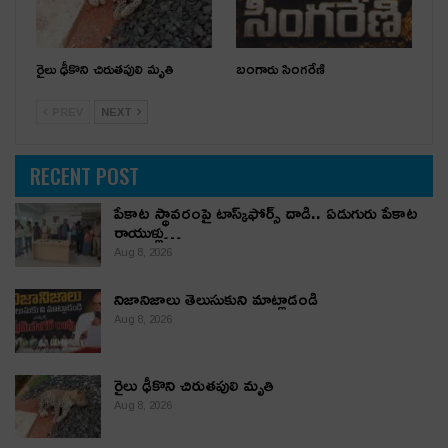
రైలు ఢీకొని చిరుతపులి మృతి
బంగారు సింగరేణి
PREV
NEXT
RECENT POST
పేకాట స్థావరంపై టాస్క్‌ఫోర్స్ దాడి.. ఏడుగురు పేకాట
రాయుళ్లు…
Aug 8, 2026
నిజానిజాలు తెలుసుకుని మాట్లాడండి
Aug 8, 2026
రైలు ఢీకొని చిరుతపులి మృతి
Aug 8, 2026