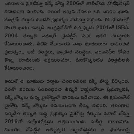
ఎకరాలను ప్రకటిస్తూ వక్ఫ్ బోర్డు 2006లో జారీచేసిన నోటిఫికేషన్
వివాదంగా మారింది. అయితే అక్కడ కేవలం ఒక ఎకరం భూమి
మాత్రమే దర్గాకు ఉందని ప్రభుత్వం వాదిస్తూ వచ్చింది. ఈ భూముల్లో
కొంత భాగం ఉమ్మడి ఆంధ్రప్రదేశ్‌లో ఉన్నప్పుడు 2001లో ISBకి,
2004 తర్వాత ఎమ్మార్ ప్రాపర్టీస్ సహా ఇతర సంస్థలకు
కేటాయించారు. వీటిని దేవాదాయ శాఖ భూములుగా భావించిన
ప్రభుత్వం.. ఐటీ సంస్థలు, వ్యాపార సంస్థలు, ఎంఎన్‌సీల కోసం
కొన్ని భూములను విక్రయించగా, మ‌రికొన్నింటిని ప‌రిశ్ర‌మ‌ల‌కు
కేటాయించింది.
అయితే ఆ భూములు దర్గాకు చెందినవేనని వక్ఫ్ బోర్డు పేర్కొంది.
దీంతో ఇందుకు సంబంధించి ఉమ్మడి రాష్ట్రంలోనూ ప్రభుత్వానికి,
వక్ఫ్ బోర్డుకు మధ్య హైకోర్టులో వాదనలు నడిచాయి. ఈ క్రమంలోనే
హైకోర్టు వక్ఫ్‌ బోర్డు‌కు అనుకూలంగా తీర్పు ఇచ్చింది. తెలంగాణ
ఏర్పడిన తర్వాత రాష్ట్ర ప్రభుత్వం హైకోర్టు తీర్పును సవాల్ చేస్తూ
2016లో సుప్రీంకోర్టును ఆశ్రయించింది. సుదీర్ఘ కాలంపాటు
విచారణ చేపట్టిన అత్యున్నత న్యాయస్థానం ఆ భూములపై