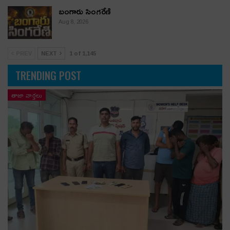
బంగారు సింగరేణి
Aug 8, 2026
PREV
NEXT
1 of 1,145
TRENDING POST
తాజా వార్తలు