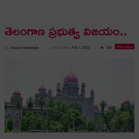
తెలంగాణ ప్రభుత్వ విజయం..
తాజా వార్తలు
Last updated
Feb 7, 2022
190
By
Naandi Newsteam