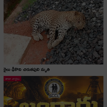
రైలు ఢీకొని చిరుతపులి మృతి
తాజా వార్తలు