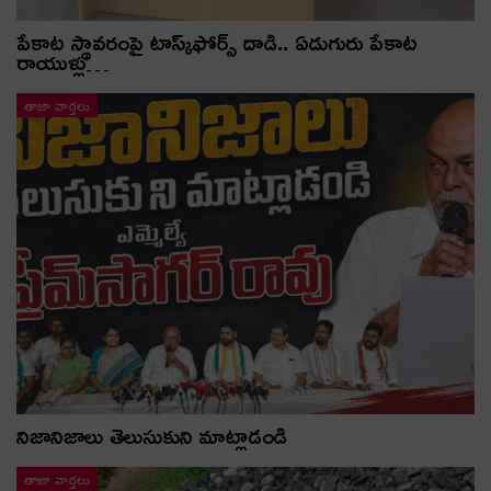
పేకాట స్థావరంపై టాస్క్‌ఫోర్స్ దాడి.. ఏడుగురు పేకాట
రాయుళ్లు…
తాజా వార్తలు
నిజానిజాలు తెలుసుకుని మాట్లాడండి
తాజా వార్తలు