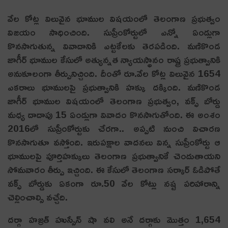
వేల కోట్ల విలువైన భూముల విష‌యంలో తెలంగాణ ప్ర‌భుత్వం
విజ‌యం సాధించింది. సుప్రీంకోర్టులో ఎన్నో ఏండ్లుగా
కొన‌సాగుతున్న వివాదానికి ఎట్ట‌కేల‌కు తెర‌ప‌డింది. మణికొండ
జాగీర్ భూముల కేసులో అత్యున్నత న్యాయస్థానం రాష్ట్ర ప్రభుత్వానికి
అనుకూలంగా తీర్పునిచ్చింది. దీంతో రూ.వేల కోట్ల విలువైన 1654
ఎకరాలు భూములపై ప్రభుత్వానికి హక్కు దక్కింది. మణికొండ
జాగీర్ భూముల విషయంలో తెలంగాణ ప్రభుత్వం, వక్ఫ్ బోర్డు
మధ్య దాదాపు 15 ఏండ్లుగా వివాదం కొనసాగుతోంది. ఈ అంశం
2016లో సుప్రీంకోర్టుకు చేరగా.. అప్పటి నుంచి విచారణ
కొనసాగుతూ వస్తోంది. ఇరుపక్షాల వాదనలు విన్న సుప్రీంకోర్టు ఆ
భూములపై పూర్తిహక్కులు తెలంగాణ ప్రభుత్వానికే చెందుతాయని
సోమవారం తీర్పు ఇచ్చింది. ఈ కేసులో తెలంగాణ సర్కార్ ఓడిపోతే
వక్ఫ్ బోర్డుకు ఏకంగా రూ.50 వేల కోట్లు నష్ట పరిహారాన్ని
చెల్లించాల్సి వచ్చేది.
దర్గా హజ్రత్ హుస్సేన్ షా వలి అనే దర్గాకు మొత్తం 1,654