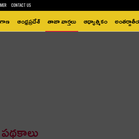
IMER
CONTACT US
ంగాణ
ఆంధ్రప్రదేశ్‌
తాజా వార్తలు
ఆధ్యాత్మికం
అంతర్జాత
ణ పథకాలు