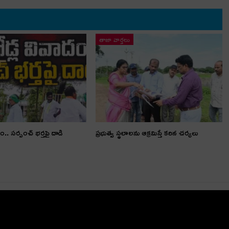
తాజా వార్తలు
ం.. స‌ర్పంచ్ భ‌ర్త‌పై దాడి
ప్రభుత్వ స్థలాలను ఆక్రమిస్తే కఠిన చర్యలు