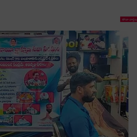
తాజా వార్తల