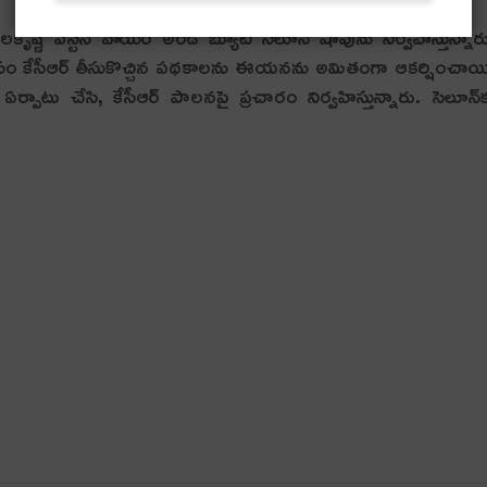
ృష్ణ వెస్టన్‌ హెయిర్‌ అండ్‌ బ్యూటీ సెలూన్‌ షాపును నిర్వహిస్తున్నార
కోసం కేసీఆర్‌ తీసుకొచ్చిన పథకాలను ఈయనను అమితంగా ఆకర్షించాయ
్పాటు చేసి, కేసీఆర్‌ పాలనపై ప్రచారం నిర్వహిస్తున్నారు. సెలూన్‌