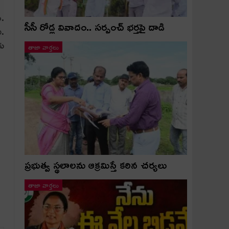
ు.
సీసీ రోడ్ల వివాదం.. స‌ర్పంచ్ భ‌ర్త‌పై దాడి
ి.
కు
తాజా వార్తలు
ప్రభుత్వ స్థలాలను ఆక్రమిస్తే కఠిన చర్యలు
తాజా వార్తలు