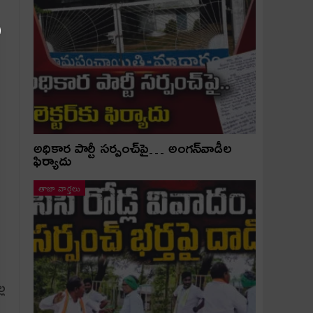
అధికార పార్టీ స‌ర్పంచ్‌పై… అంగ‌న్‌వాడీల
ఫిర్యాదు
తాజా వార్తలు
్ల