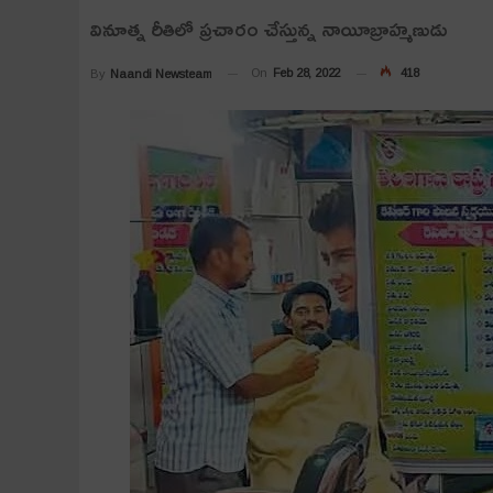
వినూత్న రీతిలో ప్రచారం చేస్తున్న నాయీబ్రాహ్మణుడు
On
Feb 28, 2022
418
By
Naandi Newsteam