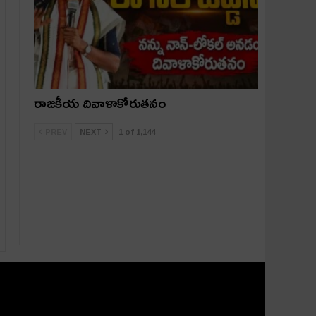
రాజకీయ దివాళాకోరుతనం
PREV
NEXT
1 of 1,144