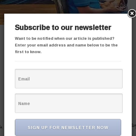
Subscribe to our newsletter
Want to be notified when our article is published?
Enter your email address and name below to be the
first to know.
ున్న పథకా లను నాయీబ్రాహ్మణ సేవా సంఘం రాష్ట్ర అధ్యక్షుడు రాచమల
SIGN UP FOR NEWSLETTER NOW