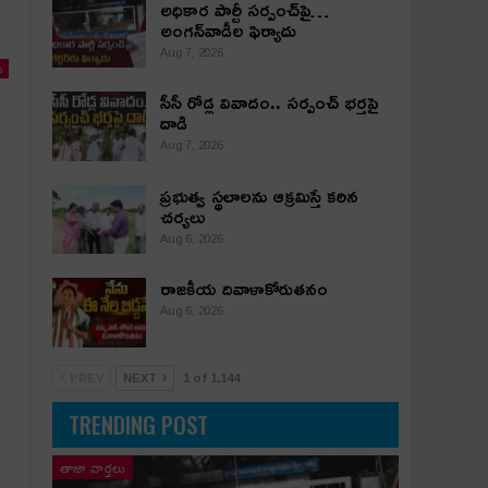
అధికార పార్టీ స‌ర్పంచ్‌పై…
అంగ‌న్‌వాడీల ఫిర్యాదు
Aug 7, 2026
ు
సీసీ రోడ్ల వివాదం.. స‌ర్పంచ్ భ‌ర్త‌పై
దాడి
Aug 7, 2026
ప్రభుత్వ స్థలాలను ఆక్రమిస్తే కఠిన
చర్యలు
Aug 6, 2026
రాజకీయ దివాళాకోరుతనం
Aug 6, 2026
PREV
NEXT
1 of 1,144
TRENDING POST
తాజా వార్తలు