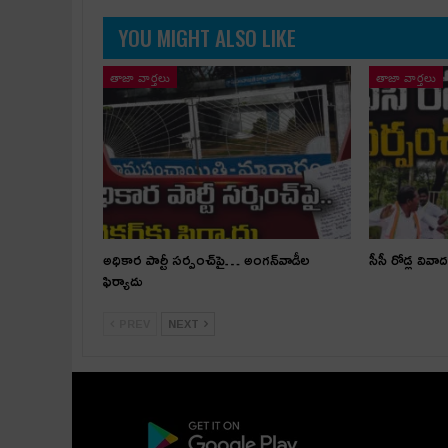
YOU MIGHT ALSO LIKE
తాజా వార్తలు
తాజా వార్తలు
అధికార పార్టీ స‌ర్పంచ్‌పై… అంగ‌న్‌వాడీల
సీసీ రోడ్ల వివాద
ఫిర్యాదు
PREV
NEXT