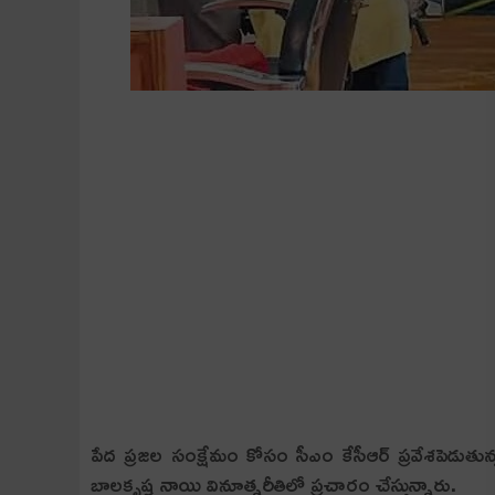
పేద ప్రజల సంక్షేమం కోసం సీఎం కేసీఆర్‌ ప్రవేశపెడుత
బాలకృష్ణ నాయి వినూత్నరీతిలో ప్రచారం చేస్తున్నారు.