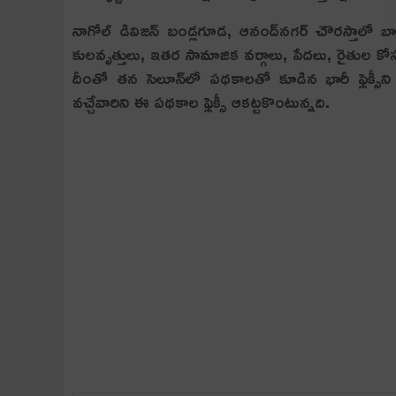
నాగోల్‌ డివిజన్‌ బండ్లగూడ, ఆనంద్‌నగర్‌ చౌరస్తాలో బాలక
కులవృత్తులు, ఇతర సామాజిక వర్గాలు, పేదలు, రైతుల 
దీంతో తన సెలూన్‌లో పథకాలతో కూడిన భారీ ఫ్లెక్సీని ఏర
వచ్చేవారిని ఈ పథకాల ఫ్లెక్సీ ఆకట్టకొంటున్నది.