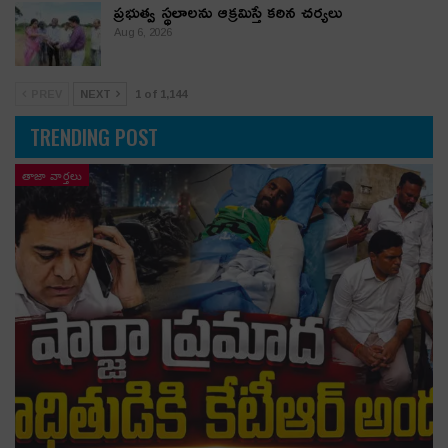
ప్రభుత్వ స్థలాలను ఆక్రమిస్తే కఠిన చర్యలు
Aug 6, 2026
PREV
NEXT
1 of 1,144
TRENDING POST
తాజా వార్తలు