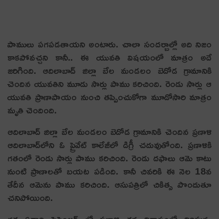
పాములు ప‌గ‌ప‌డ‌తాయ‌ని అంటారు. చాలా సంద‌ర్బాల్లో అది నిజం
కాక‌పోవ‌చ్చ‌ని కానీ.. ఈ యువ‌తి విష‌యంలో మాత్రం అదే
జ‌రిగింది. ఆదిలాబాద్ జిల్లా బేల మండ‌లం బెదోడ గ్రామానికి
చెందిన యువ‌తిని మూడు సార్లు పాము క‌రిచింది. రెండు సార్లు ఆ
యువ‌తి ప్రాణాపాయం నుంచి త‌ప్పించుకోగా మూడోసారి మాత్రం
మృతి చెందింది.
ఆదిలాబాద్ జిల్లా బేల మండలం బెదోడ గ్రామానికి చెందిన ప్రణాళి
ఆదిలాబాద్‌లోని ఓ ప్రైవేట్ కాలేజీలో డిగ్రీ చ‌దువుతోంది. ప్ర‌ణాళికి
గతంలో రెండు సార్లు పాము కరిచింది. రెండు దఫాలు ఆమె కాటు
నుంటి ప్రాణాలతో బయట పడింది. కానీ చివరికి ఈ నెల 18వ
తేదీన ఆమెను పాము కరిచింది. ఆసుప‌త్రిలో చికిత్స పొందుతూ
చ‌నిపోయింది.
గత ఏడాది సెప్టెంబర్ లో ప్రణాళి తన నివాసంలో నిద్రిస్తున్న