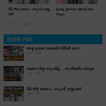
సీసీ రోడ్ల వివాదం.. స‌ర్పంచ్ భ‌ర్త‌పై
ప్రభుత్వ స్థలాలను ఆక్రమిస్తే కఠిన
దాడి
చర్యలు
PREV
NEXT
RECENT POST
షార్జా ప్రమాద బాధితుడికి కేటీఆర్ అండ
Aug 7, 2026
అధికార పార్టీ స‌ర్పంచ్‌పై… అంగ‌న్‌వాడీల ఫిర్యాదు
Aug 7, 2026
సీసీ రోడ్ల వివాదం.. స‌ర్పంచ్ భ‌ర్త‌పై దాడి
Aug 7, 2026