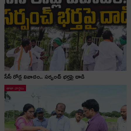
సీసీ రోడ్ల వివాదం.. స‌ర్పంచ్ భ‌ర్త‌పై దాడి
తాజా వార్తలు