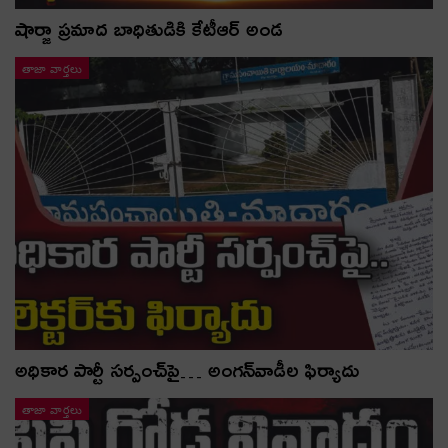
షార్జా ప్రమాద బాధితుడికి కేటీఆర్ అండ
తాజా వార్తలు
అధికార పార్టీ స‌ర్పంచ్‌పై… అంగ‌న్‌వాడీల ఫిర్యాదు
తాజా వార్తలు