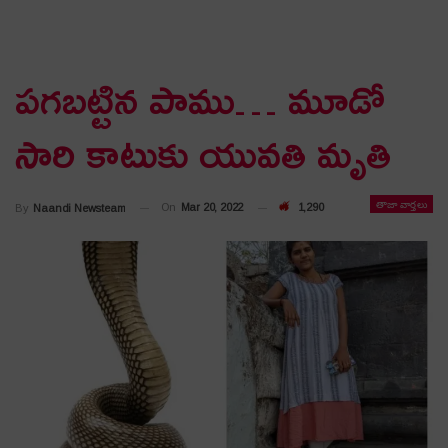
ప‌గ‌బ‌ట్టిన పాము… మూడో
సారి కాటుకు యువ‌తి మృతి
తాజా వార్తలు
On
Mar 20, 2022
1,290
By
Naandi Newsteam