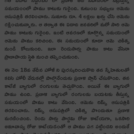
సమయంంలో పాము కాటుకు గురైంది. కుటుంబ సభ్యులు ఆమెను
ఆసుపత్రికి తరలించారు. సుమారు రూ. 4 లక్షలు ఖర్చు చేసి ఆమెను
రక్షించుకున్నారు. ఆ తర్వాత ఈ ఏడాది జనవరిలో మరో సారి ఆమె
పాము కాటుకు గురైంది. ఇంటి ఆవరణలో కూర్చొన్న సమయంలో
ఆమెను పాము కరిచింది. ఈ సమయంలో కూడా ఆమె చికిత్స
నుండి కోలుకుంది. ఇలా రెండుసార్లు పాము కాటు వేసినా
ప్రాణాపాయ స్థితి నుంచి త‌ప్పించుకుంది.
ఈ నెల 18వ తేదీన హోళీ ని పురస్కరించుకొని తన స్నేహితులతో
కలిసి హోలీ వేడుకల్లో పాల్గొనేందుకు ప్రణాళి ప్లాన్ చేసుకొంది. తన
కాలేజీ బ్యాగులో రంగులను తెచ్చుకొంది. అయితే ఈ బ్యాగులో
పాము ఉంది. ప్రణాళి బ్యాగులో రంగులను బయటకు తీస్తున్న
సమయంలో పాము కాటు వేసింది. ఆమెను రిమ్స్ ఆసుపత్రికి
తరలించారు. రిమ్స్ ఆసుపత్రిలో చికిత్స పొందుతూ ప్రణాళి
మరణించింది. రెండు సార్లు పౌర్ణ‌మి రోజు కాటేయ‌గా, ఒక‌సారి
అమావాస్య రోజు కాటేయ‌డంతో ఆ పాము ప‌గ ప‌ట్టింద‌ని అందుకే