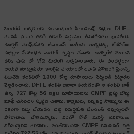
సింగ‌రేణి కార్మికుల‌కు సంబంధించి సీఎంపీఎఫ్ నిధులు DHFL
కంపెనీ నుంచి తిరిగి రిక‌వ‌రీ నిర్ణ‌యం తీసుకోవ‌డం భార‌తీయ
మ‌జ్దూర్ సంఘ్‌దేన‌ని బీఎంఎస్‌ జాతీయ కార్యదర్శి, జేబీసీసీఐ
సభ్యులు పీ.మాధవ నాయక్ స్ప‌ష్టం చేశారు. కార్పొరేట్ మెయిన్
వర్క్ షాప్ లో \గేట్ మీటింగ్ నిర్వహించారు. ఈ సంద‌ర్భంగా
ఆయ‌న మాట్లాడుతూ కాంగ్రెస్ హ‌యాంలో దివాన్ హౌజింగ్ ఫైనాన్స్
లిమిటెడ్ కంపెనీలో 1300 కోట్ల రూపాయలు పెట్టుబడి పెట్టార‌ని
వెల్ల‌డించారు. DHFL కంపెనీ దివాలా తీయ‌డంతో ఆ కంపెనీ బాకీ
ఉన్న 727 కోట్ల 56 లక్షల రూపాయలను CMPF ట్రస్టు బోర్డు
మాఫీ చేసింద‌ని స్ప‌ష్టం చేశారు. కార్మికులు, పెన్షనర్ల సొమ్మును ఈ
రకంగా రద్దు చేయడం చట్ట విరుద్ధమని బీఎంఎస్ ఆధ్వ‌ర్యంలో
పోరాటాలు చేశామ‌న్నారు. దీంతో కోల్ మినిస్ట్రీ అధికారులు
దిగివచ్చారని తెలిపారు. అంతేకాకుండా CMPF కమిషనర్ దత్త
మిగిలిన‌ 727.56 కోట్ల రద్దు నిర్ణయాన్ని వాపస్ తీసుకున్నట్లు లెటర్