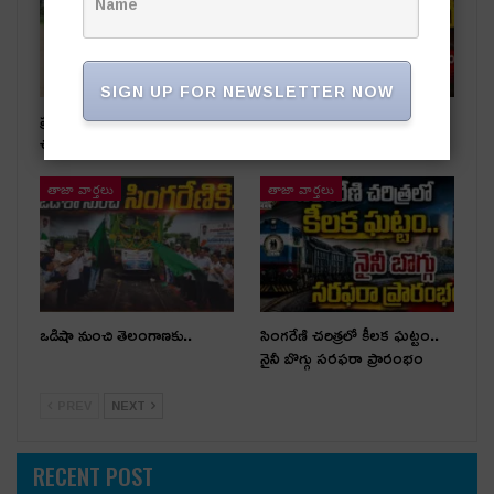
SIGN UP FOR NEWSLETTER NOW
ప్రభుత్వ స్థలాలను ఆక్రమిస్తే కఠిన
రాజకీయ దివాళాకోరుతనం
చర్యలు
తాజా వార్తలు
తాజా వార్తలు
ఒడిషా నుంచి తెలంగాణ‌కు..
సింగరేణి చరిత్రలో కీలక ఘట్టం..
నైనీ బొగ్గు సరఫరా ప్రారంభం
PREV
NEXT
RECENT POST