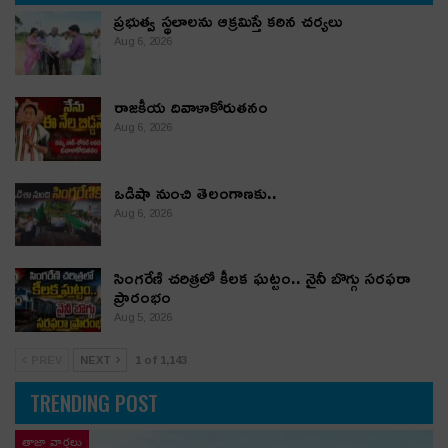
ప్రభుత్వ స్థలాలను ఆక్రమిస్తే కఠిన చర్యలు
Aug 6, 2026
రాజకీయ దివాళాకోరుతనం
Aug 6, 2026
ఒడిషా నుంచి తెలంగాణ‌కు..
Aug 6, 2026
సింగరేణి చరిత్రలో కీలక ఘట్టం.. నైనీ బొగ్గు సరఫరా
ప్రారంభం
Aug 5, 2026
PREV
NEXT
1 of 1,143
TRENDING POST
తాజా వార్తలు