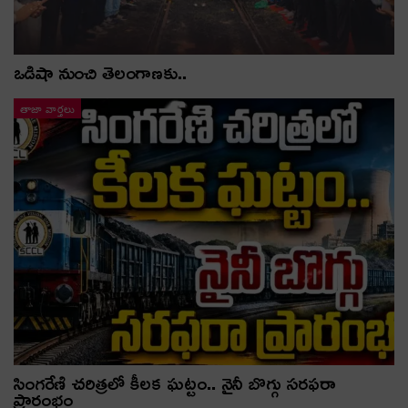
ఒడిషా నుంచి తెలంగాణ‌కు..
తాజా వార్తలు
సింగరేణి చరిత్రలో కీలక ఘట్టం.. నైనీ బొగ్గు సరఫరా
ప్రారంభం