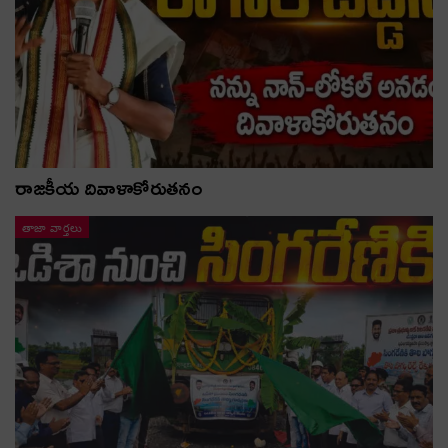
రాజకీయ దివాళాకోరుతనం
తాజా వార్తలు