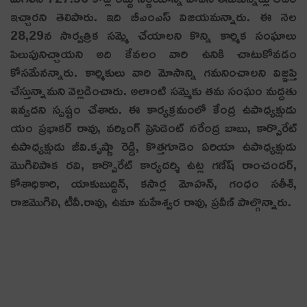
ఇచ్చార‌ని తెలిపారు. ఇది బీఎంఎస్ విజ‌య‌మ‌న్నారు. ఈ నెల
28,29న‌ సార్వత్రిక సమ్మె చేయాలని కొన్ని కార్మిక సంఘాలు
పిలుపునిచ్చాయ‌ని అది కేవ‌లం వారి ఉనికి చాటుకోవ‌డం
కోస‌మేన‌న్నారు. కార్మికులు వారి మోసాన్ని గ‌మ‌నించాల‌ని విజ్ఞ‌ప్తి
చేస్తున్నామ‌ని వెల్ల‌డించారు. అలాంటి స‌మ్మెకు త‌మ సంఘం మ‌ద్ద‌తు
ఇవ్వ‌ద‌ని స్ప‌ష్టం చేశారు. ఈ కార్యక్రమంలో కేంద్ర ఉపాధ్యక్షుడు
యం ప్రభాకర్ రావు, వర్కింగ్ ప్రెసిడెంట్ నరేంద్ర బాబు, కార్పొరేట్
ఉపాధ్యక్షుడు జీవి.కృష్ణా రెడ్డి, కొత్తగూడెం ఏరియా ఉపాధ్యక్షుడు
మొగిలిపాక రవి, కార్పొరేట్ కార్యదర్శి ఉట్ల గణేష్ రాంచందర్,
కోశాధికారి, యాకుబుద్దిన్, కసార్ల మోహన్, గంధం సతీశ్,
రాజమొగిలి, టీవీ.రావు, ఉమా మహేశ్వర రావు, ప్రవీణ్ పాల్గొన్నారు.