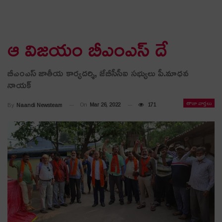
ఆ విజ‌యం బీఎంఎస్ దే
బీఎంఎస్‌ జాతీయ కార్యదర్శి, జేబీసీసీఐ సభ్యులు పీ.మాధవ
నాయక్
తాజా వార్తలు
On
Mar 26, 2022
171
By
Naandi Newsteam