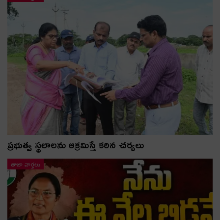
ప్రభుత్వ స్థలాలను ఆక్రమిస్తే కఠిన చర్యలు
తాజా వార్తలు