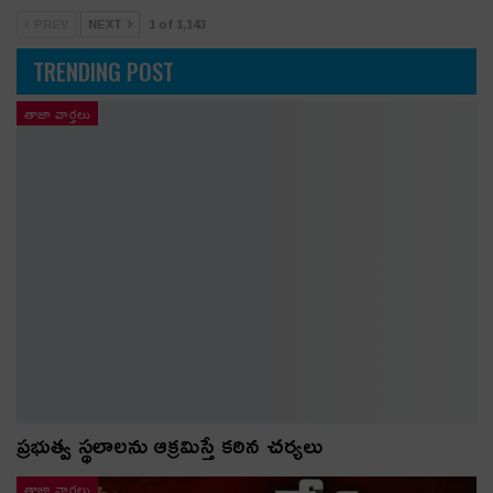
PREV
NEXT
1 of 1,143
TRENDING POST
తాజా వార్తలు
ప్రభుత్వ స్థలాలను ఆక్రమిస్తే కఠిన చర్యలు
తాజా వార్తలు