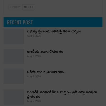
PREV
NEXT
RECENT POST
ప్రభుత్వ స్థలాలను ఆక్రమిస్తే కఠిన చర్యలు
Aug 6, 2026
రాజకీయ దివాళాకోరుతనం
Aug 6, 2026
ఒడిషా నుంచి తెలంగాణ‌కు..
Aug 6, 2026
సింగరేణి చరిత్రలో కీలక ఘట్టం.. నైనీ బొగ్గు సరఫరా
ప్రారంభం
Aug 5, 2026