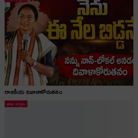
రాజకీయ దివాళాకోరుతనం
తాజా వార్తలు