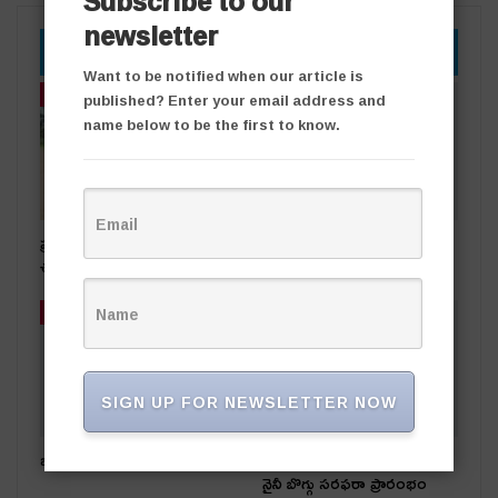
Subscribe to our
newsletter
YOU MIGHT ALSO LIKE
Want to be notified when our article is
తాజా వార్తలు
తాజా వార్తలు
published? Enter your email address and
name below to be the first to know.
ప్రభుత్వ స్థలాలను ఆక్రమిస్తే కఠిన
రాజకీయ దివాళాకోరుతనం
చర్యలు
తాజా వార్తలు
తాజా వార్తలు
SIGN UP FOR NEWSLETTER NOW
ఒడిషా నుంచి తెలంగాణ‌కు..
సింగరేణి చరిత్రలో కీలక ఘట్టం..
నైనీ బొగ్గు సరఫరా ప్రారంభం