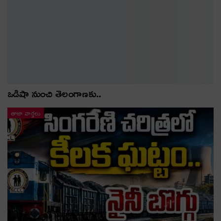
ఒడిషా నుంచి తెలంగాణ‌కు..
తాజా వార్తలు