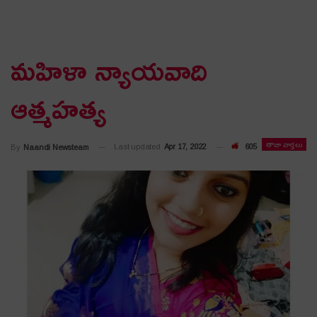
మహిళా న్యాయవాది
ఆత్మహత్య
తాజా వార్తలు
Last updated
Apr 17, 2022
605
By
Naandi Newsteam