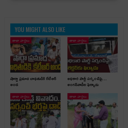
YOU MIGHT ALSO LIKE
తాజా వార్తలు
తాజా వార్తలు
షార్జా ప్రమాద బాధితుడికి కేటీఆర్
అధికార పార్టీ స‌ర్పంచ్‌పై…
అండ
అంగ‌న్‌వాడీల ఫిర్యాదు
తాజా వార్తలు
తాజా వార్తలు