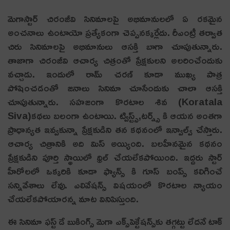
మెగాస్టార్ చిరంజీవి సినిమాల‌పై అభిమానుల‌లో ఏ ర‌క‌మైన
అంచ‌నాలు ఉంటాయో ప్ర‌త్యేకంగా చెప్ప‌న‌క్క‌ర్లేదు. రీఎంట్రీ త‌ర్వాత
చిరు సినిమాల‌పై అభిమానులు ఆస‌క్తి బాగా చూపుతున్నారు.
తాజాగా చిరంజీవి ఆచార్య చిత్రంతో ప్రేక్ష‌కుల‌ని అల‌రించేందుకు
వ‌చ్చాడు. ఇందులో రామ్ చ‌ర‌ణ్ కూడా ముఖ్య పాత్ర
పోషించ‌డంతో జ‌నాలు సినిమా చూసేందుకు చాలా ఆస‌క్తి
చూపుతున్నారు. సహజంగా కొరటాల శివ (Koratala
Siva)కథలు బలంగా ఉంటాయి. ట్విస్ట్స్,టర్న్స్ కి ఆయన అంతగా
ప్రాధాన్యత ఇవ్వకున్నా ప్రేక్షకుడిని తన కథనంలో ఇన్వాల్వ్ చేస్తారు.
ఆచార్య చిత్రానికి అది మిస్ అయ్యింది. బలహీనమైన కథనం
ప్రేక్షకుడిని పూర్తి స్థాయిలో థ్రిల్ చేయలేకపోయింది. ఇద్దరు స్టార్
హీరోలలో ఒక్కరికి కూడా ఫ్యాన్స్ కి గూస్ బంప్స్ కలిగించే
సన్నివేశాలు లేవు. ఎలివేషన్స్ విషయంలో కొరటాల న్యాయం
చేయలేకపోయారన్న మాట వినిపిస్తుంది.
ఈ సినిమా ఫస్ట్ డే బుకింగ్స్ మెగా ఎక్స్‌పెక్టేషన్స్‌కు తగ్గట్టు లేదనే టాక్