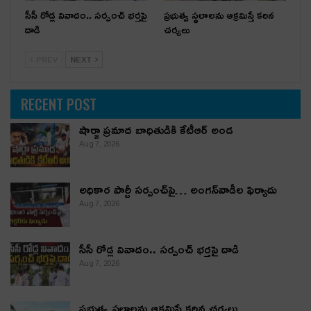
సీసీ రోడ్ల వివాదం.. స‌ర్పంచ్ భ‌ర్త‌పై
ప్రభుత్వ స్థలాలను ఆక్రమిస్తే కఠిన
దాడి
చర్యలు
PREV
NEXT
RECENT POST
షార్జా ప్రమాద బాధితుడికి కేటీఆర్ అండ
Aug 7, 2026
అధికార పార్టీ స‌ర్పంచ్‌పై… అంగ‌న్‌వాడీల ఫిర్యాదు
Aug 7, 2026
సీసీ రోడ్ల వివాదం.. స‌ర్పంచ్ భ‌ర్త‌పై దాడి
Aug 7, 2026
ప్రభుత్వ స్థలాలను ఆక్రమిస్తే కఠిన చర్యలు