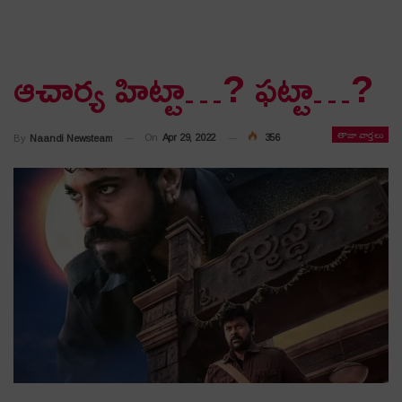
ఆచార్య హిట్టా…? ఫ‌ట్టా…?
తాజా వార్తలు
On
Apr 29, 2022
356
By
Naandi Newsteam