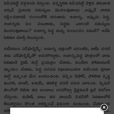
విడిచిపెట్టి వెళ్లవ‌ల‌సి వ‌స్తుంది. ధర్మస్థలిని విడిచిపెట్టి వెళ్లిన తరువాత
అక్కడి ప్రజలకు సమస్యలు మొదలవుతాయి .అప్పుడే వారిని
రక్షించడానికి రంగంలోకి దిగుతాడు ఆచార్య‌. అప్పుడు సిద్ధ‌,
ఆచార్య‌కు ఏం చెబుతాడు, సిద్ధకు ఎలాంటి స‌మ‌స్య‌లు
మొద‌ల‌వుతాయి? ఆచార్య సిద్ధ మధ్య సంబంధం ఏమిటి? అనేది
సినిమా చూస్తే తెలుస్తుంది.
న‌టీన‌టుల ప‌ర్‌ఫార్మెన్స్: ఆచార్య చిత్రంలో చిరంజీవి, రామ్ చ‌ర‌ణ్
త‌మ ప‌ర్‌ఫార్మెన్స్‌తో అద‌ర‌గొట్టారు. ఆచార్య‌,సిద్ధ పాత్ర‌ల‌లో వారు
సినిమాకి హైప్ తెచ్చే ప్ర‌య‌త్రం చేశారు. విల‌న్‌గా సోనూసూద్
న్యాయం చేశాడు. సిద్ద స‌ర‌స‌న క‌థానాయిక‌గా న‌టించిన పూజా
హెగ్డే ఉన్నంత మేర అల‌రించింది. వెన్నెల కిషోర్, పోసాని కృష్ణ
ముర‌ళి, నాజ‌ర్, అజ‌య్, త‌నికెళ్ల భ‌ర‌ణి న‌ట‌న బాగుంది. స్పెష‌ల్
సాంగ్‌లో రెజీనా త‌న అందాలు ఆర‌బోస్తూ ప్రేక్ష‌కుల‌కి థ్రిల్ క‌లిగేలా
చేస్తుంది. మ‌హేష్ బాబు త‌న వాయిస్ ఓవ‌ర్‌తో సినిమాలోకి
తీసుకెళ్ల‌డం కొంత ఆకర్షించే విధంగా ఉంటుంది. దేవాదాయ
భూముల ఆక్రమణల నేపథ్యానికి నక్సలిజాన్ని జోడించి దీన్నీ తీశారు.