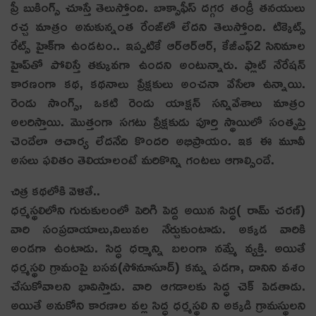
ప్రీ బుకింగ్స్ చూస్తే తెలుస్తోంది. బాక్సాఫీస్ దగ్గర తండ్రీ తనయులు
రచ్చ మాత్రం అనుకున్నంత రేంజ్‌లో లేదని తెలుస్తోంది. టిక్కెట్స్
రేట్స్ హైక్‌గా ఉండటం.. ఇప్పటికే ఆర్ఆర్ఆర్, కేజీఎఫ్2 సినిమాల
హైప్‌తో పోలిస్తే తక్కువగా ఉందని అంటున్నారు. ఫ్లాట్ నేరేషన్
కారణంగా కథ, కథనాలు ప్రేక్షకులు అంచనా వేసేలా ఉన్నాయి.
రెండు సాంగ్స్, ఒకటి రెండు యాక్షన్ సన్నివేశాలు మాత్రం
అలరిస్తాయి. మొత్తంగా సగటు ప్రేక్షకుడు పూర్తి స్థాయిలో సంతృప్తి
చెందేలా ఆచార్య లేదనేది కొందరి అభిప్రాయం. ఇక ఈ మూవీ
అసలు ఫలితం తెలియాలంటే మరికొన్ని గంటలు ఆగాల్సిందే.
చిత్ర క‌థలోకి వెళితే..
ధ‌ర్మ‌స్థ‌లిలోని గురుకులంలో పెరిగి పెద్ద అయిన సిద్ధ‌( రామ్ చ‌ర‌ణ్‌)
వారి సంప్ర‌దాయాలు,విలువ‌ల నేర్చుకుంటాడు. అక్క‌డ వారికి
అండ‌గా ఉంటాడు. సిద్ధ ధర్మాన్ని బలంగా నమ్మే వ్య‌క్తి. అయితే
ధ‌ర్మ‌స్థ‌లి గ్రామంపై బ‌స‌వ‌(సోనూసూద్) క‌న్ను ప‌డ‌గా, దానిని వ‌శం
చేసుకోవాల‌ని భావిస్తాడు. వారి ఆగ‌డాల‌కు సిద్ధ చెక్ పెడ‌తాడు.
అయితే అనుకోని కారణాల వల్ల సిద్ధ ధర్మస్థలి ని అక్కడి గ్రామస్థులని