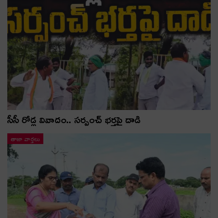
సీసీ రోడ్ల వివాదం.. స‌ర్పంచ్ భ‌ర్త‌పై దాడి
తాజా వార్తలు