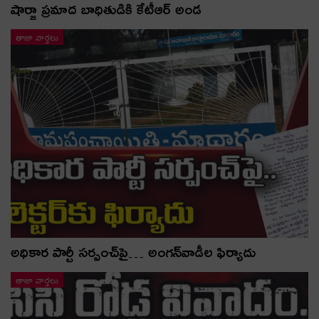
షార్జా ప్రమాద బాధితుడికి కేటీఆర్ అండ
తాజా వార్తలు
అధికార పార్టీ స‌ర్పంచ్‌పై… అంగ‌న్‌వాడీల ఫిర్యాదు
తాజా వార్తలు