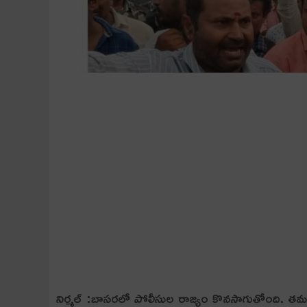
నిర్మల్ :బాసరలో పోలీసుల రాజ్యం కొన‌సాగుతోంది. తమ డిమ