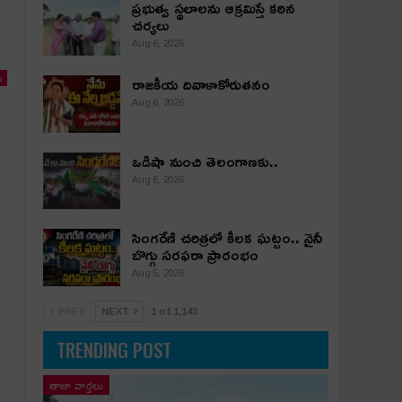
ప్రభుత్వ స్థలాలను ఆక్రమిస్తే కఠిన
చర్యలు
Aug 6, 2026
రాజకీయ దివాళాకోరుతనం
ు
Aug 6, 2026
ఒడిషా నుంచి తెలంగాణ‌కు..
Aug 6, 2026
సింగరేణి చరిత్రలో కీలక ఘట్టం.. నైనీ
బొగ్గు సరఫరా ప్రారంభం
Aug 5, 2026
PREV
NEXT
1 of 1,143
TRENDING POST
తాజా వార్తలు