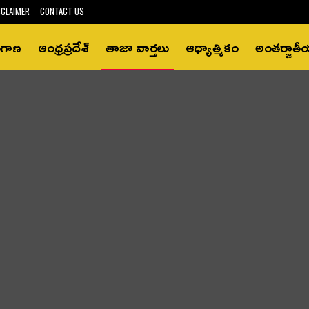
SCLAIMER
CONTACT US
ంగాణ
ఆంధ్రప్రదేశ్‌
తాజా వార్తలు
ఆధ్యాత్మికం
అంతర్జాత