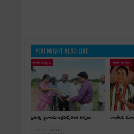
YOU MIGHT ALSO LIKE
తాజా వార్తలు
తాజా వార్తలు
ప్రభుత్వ స్థలాలను ఆక్రమిస్తే కఠిన చర్యలు
రాజకీయ దివా
PREV
NEXT