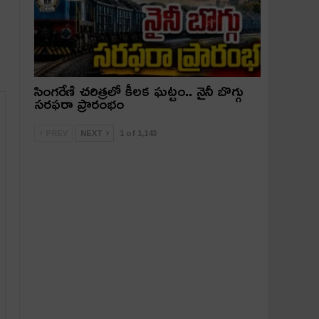
సింగరేణి చరిత్రలో కీలక ఘట్టం.. నైనీ బొగ్గు
సరఫరా ప్రారంభం
PREV
NEXT
1 of 1,143