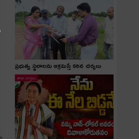
ప్రభుత్వ స్థలాలను ఆక్రమిస్తే కఠిన చర్యలు
తాజా వార్తలు
్న