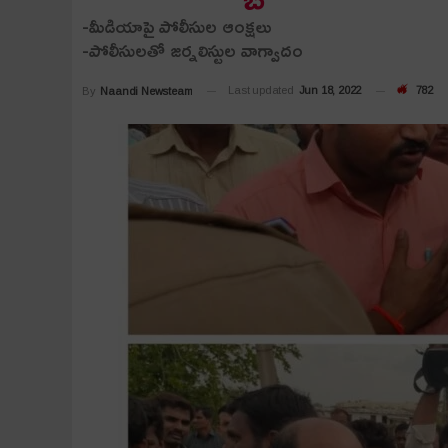
-మీడియాపై పోలీసుల ఆంక్ష‌లు
-పోలీసుల‌తో జ‌ర్న‌లిస్టుల వాగ్వాదం
Last updated
Jun 18, 2022
782
By
Naandi Newsteam