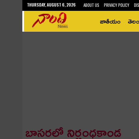
THURSDAY, AUGUST 6, 2026
ABOUT US
PRIVACY POLICY
DI
జాతీయం
తెల
బాస‌ర‌లో నిర్బంధ‌కాండ‌