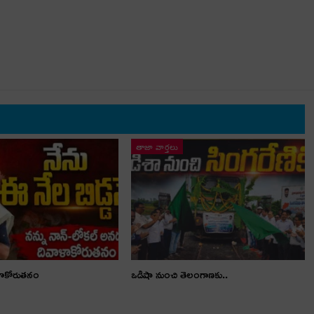
తాజా వార్తలు
ళాకోరుతనం
ఒడిషా నుంచి తెలంగాణ‌కు..