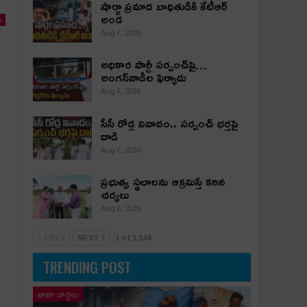
షార్జా ప్రమాద బాధితుడికి కేటీఆర్
అండ
ు
Aug 7, 2026
అధికార పార్టీ స‌ర్పంచ్‌పై…
అంగ‌న్‌వాడీల ఫిర్యాదు
Aug 7, 2026
సీసీ రోడ్ల వివాదం.. స‌ర్పంచ్ భ‌ర్త‌పై
దాడి
Aug 7, 2026
ప్రభుత్వ స్థలాలను ఆక్రమిస్తే కఠిన
చర్యలు
Aug 6, 2026
PREV
NEXT
1 of 1,144
TRENDING POST
తాజా వార్తలు