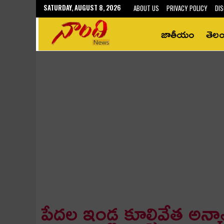
SATURDAY, AUGUST 8, 2026
ABOUT US
PRIVACY POLICY
DIS
జాతీయం
తెల
పేద‌ల ఇండ్ల కూల్చివేత అన