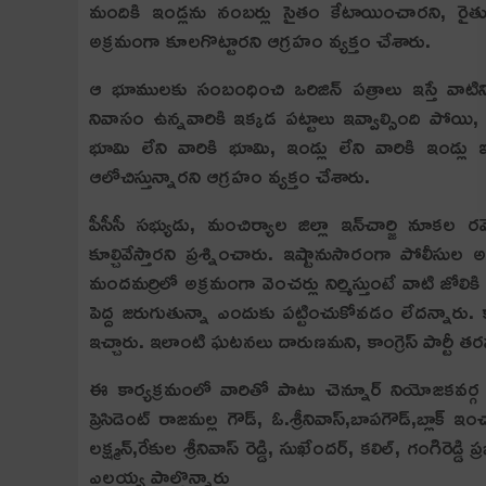
మందికి ఇండ్ల‌ను నంబ‌ర్లు సైతం కేటాయించార‌ని, రైతు
అక్ర‌మంగా కూలగొట్టార‌ని ఆగ్ర‌హం వ్య‌క్తం చేశారు.
ఆ భూముల‌కు సంబంధించి ఒరిజిన్ ప‌త్రాలు ఇస్తే వాటిని 
నివాసం ఉన్న‌వారికి ఇక్క‌డ ప‌ట్టాలు ఇవ్వాల్సింది పోయి, 
భూమి లేని వారికి భూమి, ఇండ్లు లేని వారికి ఇండ్లు ఇస
ఆలోచిస్తున్నార‌ని ఆగ్ర‌హం వ్య‌క్తం చేశారు.
పీసీసీ స‌భ్యుడు, మంచిర్యాల జిల్లా ఇన్‌చార్జి నూక
కూల్చివేస్తార‌ని ప్ర‌శ్నించారు. ఇష్టానుసారంగా పోలీసుల అ
మంద‌మ‌ర్రిలో అక్ర‌మంగా వెంచ‌ర్లు నిర్మిస్తుంటే వాటి జ
పెద్ద జ‌రుగుతున్నా ఎందుకు ప‌ట్టించుకోవ‌డం లేద‌న్నారు. కా
ఇచ్చారు. ఇలాంటి ఘ‌ట‌న‌లు దారుణ‌మ‌ని, కాంగ్రెస్ పార్టీ త‌ర
ఈ కార్య‌క్ర‌మంలో వారితో పాటు చెన్నూర్ నియోజ‌క‌వ‌ర్గ ఇన్‌చ
ప్రెసిడెంట్ రాజమల్ల గౌడ్, ఓ.శ్రీనివాస్,బాపగౌడ్,బ్లాక్ ఇంచ
లక్ష్మన్,రేకుల శ్రీనివాస్ రెడ్డి, సుఖేందర్, కలిల్, గంగిరెడ్డి
ఎల్లయ్య పాల్గొన్నారు