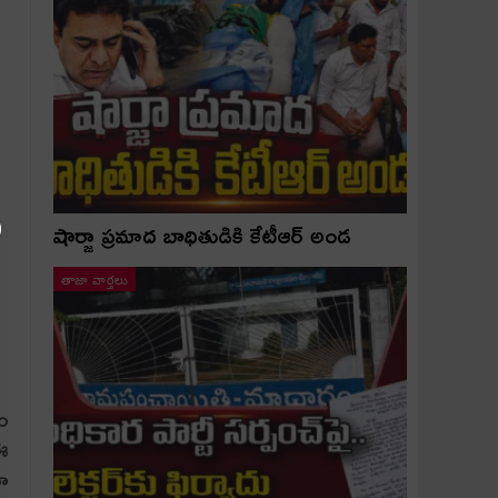
షార్జా ప్రమాద బాధితుడికి కేటీఆర్ అండ
తాజా వార్తలు
డం
 ఈ
లా