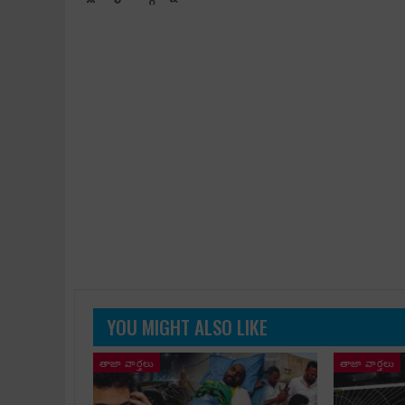
YOU MIGHT ALSO LIKE
తాజా వార్తలు
తాజా వార్తలు