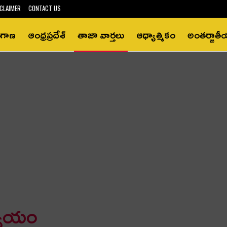
CLAIMER
CONTACT US
ంగాణ
ఆంధ్రప్రదేశ్‌
తాజా వార్తలు
ఆధ్యాత్మికం
అంతర్జాత
్యాయం