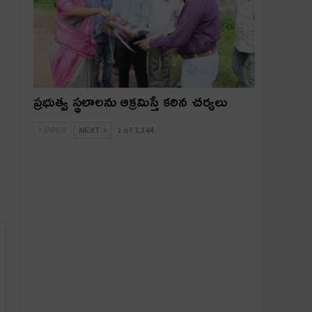
ప్రభుత్వ స్థలాలను ఆక్రమిస్తే కఠిన చర్యలు
PREV
NEXT
1 of 1,144