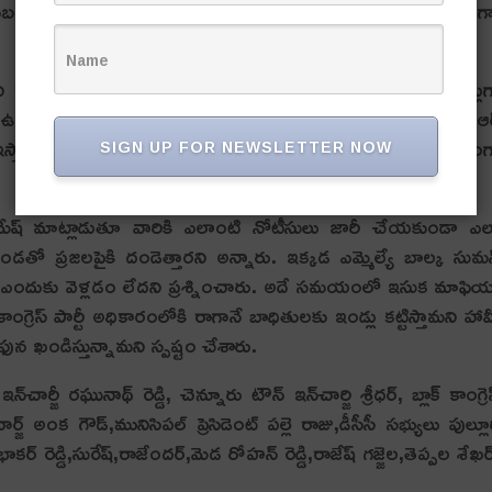
బంధు సైతం వ‌స్తోంద‌ని అన్నారు. ఇవ‌న్నీ ఉన్న‌ప్ప‌టికీ అన్యాయంగ
కాల‌బెట్టార‌ని దుయ్య‌బ‌ట్టారు. జీవో 58,59 ప్ర‌కారం ఎన్నో ఏండ్లు
ఉన్న వాటిని కూల‌గొట్ట‌డం ఏమిట‌ని ప్ర‌శ్నించారు. ముఖ్య‌మంత్రి కేసీఆ
్తామ‌ని ఆలోచిస్తున్నార‌ని.. మ‌రి ఆయ‌న ఎమ్మెల్యేలు దానికి భిన్నం
SIGN UP FOR NEWSLETTER NOW
‌ల రమేష్ మాట్లాడుతూ వారికి ఎలాంటి నోటీసులు జారీ చేయ‌కుండా ఎ
ండతో ప్ర‌జ‌ల‌పైకి దండెత్తార‌ని అన్నారు. ఇక్క‌డ ఎమ్మెల్యే బాల్క సుమ‌
ోలికి ఎందుకు వెళ్ల‌డం లేద‌ని ప్ర‌శ్నించారు. అదే స‌మ‌యంలో ఇసుక మాఫి
ంగ్రెస్ పార్టీ అధికారంలోకి రాగానే బాధితుల‌కు ఇండ్లు క‌ట్టిస్తామ‌ని హా
‌ఫున ఖండిస్తున్నామ‌ని స్ప‌ష్టం చేశారు.
ార్జీ రఘునాథ్‌ రెడ్డి, చెన్నూరు టౌన్ ఇన్‌చార్జి శ్రీధర్, బ్లాక్ కాంగ్రె
ార్జ్ అంక గౌడ్,మునిసిపల్ ప్రెసిడెంట్ పల్లె రాజు,డీసీసీ స‌భ్యులు పుల్లూ
 ప్రభాకర్ రెడ్డి,సురేష్,రాజేందర్,మెడ రోహన్ రెడ్డి,రాజేష్ గజ్జెల,తెప్పల శేఖర