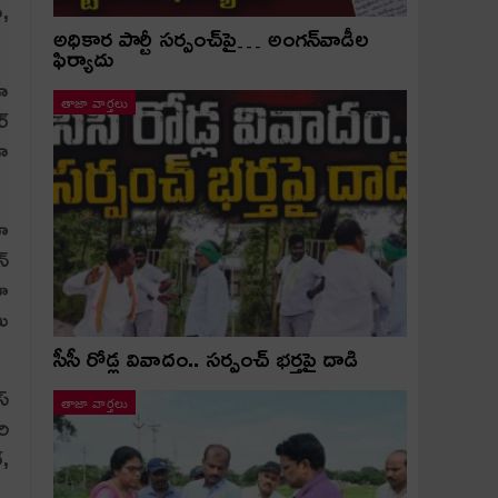
ా,
అధికార పార్టీ స‌ర్పంచ్‌పై… అంగ‌న్‌వాడీల
ఫిర్యాదు
గా
తాజా వార్తలు
ర్
గా
లా
న్
యా
మీ
సీసీ రోడ్ల వివాదం.. స‌ర్పంచ్ భ‌ర్త‌పై దాడి
స్
తాజా వార్తలు
రి
్,