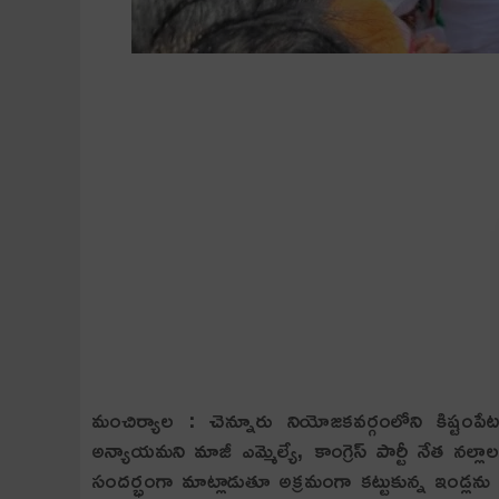
మంచిర్యాల : చెన్నూరు నియోజ‌క‌వ‌ర్గంలోని కిష్టంపేట
అన్యాయ‌మ‌ని మాజీ ఎమ్మెల్యే, కాంగ్రెస్ పార్టీ నేత న‌ల
సంద‌ర్భంగా మాట్లాడుతూ అక్ర‌మంగా క‌ట్టుకున్న ఇండ్ల‌ను 