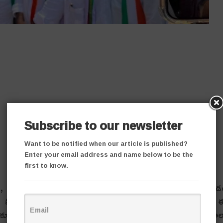
Subscribe to our newsletter
Want to be notified when our article is published?
Enter your email address and name below to be the
first to know.
‌, బావురావుపేట గ్రామాల్లోని కొంద‌రు పేద‌ల ఇండ్ల‌ను కూల్చివేయ‌
్లాల ఓదెలు స్ప‌ష్టం చేశారు. ఆయ‌న కూల్చిన ఇండ్ల‌ను ప‌రిశీలించారు.
కూల్చివేశామ‌ని అధికారులు చెప్ప‌డం హాస్యాస్ప‌ద‌మ‌న్నారు. వారిలో చా