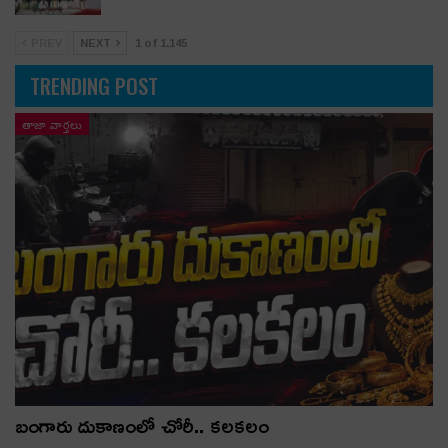
PREV
NEXT
1 of 1,145
TRENDING POST
తాజా వార్తలు
బంగారు దుకాణంలో చోరీ.. కలకలం