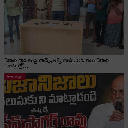
పేకాట స్థావరంపై టాస్క్‌ఫోర్స్ దాడి.. ఏడుగురు పేకాట
రాయుళ్లు…
తాజా వార్తలు