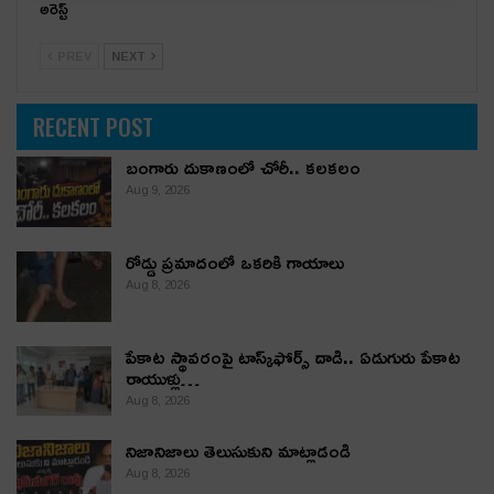
అరెస్ట్
PREV
NEXT
RECENT POST
బంగారు దుకాణంలో చోరీ.. కలకలం
Aug 9, 2026
రోడ్డు ప్రమాదంలో ఒకరికి గాయాలు
Aug 8, 2026
పేకాట స్థావరంపై టాస్క్‌ఫోర్స్ దాడి.. ఏడుగురు పేకాట
రాయుళ్లు…
Aug 8, 2026
నిజానిజాలు తెలుసుకుని మాట్లాడండి
Aug 8, 2026