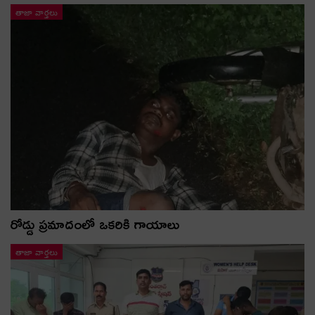
తాజా వార్తలు
రోడ్డు ప్రమాదంలో ఒకరికి గాయాలు
తాజా వార్తలు