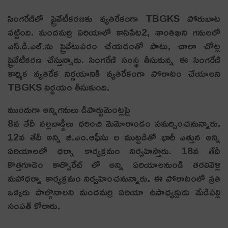
సింగరేణిలో ప్రైవేటీకరణకు వ్యతిరేకంగా TBGKS పోరుబాట
పట్టింది. మందమర్రి ఏరియాలో కాసిపేట2, శాంతిఖని గనులలో
ఎస్.డి.ఎల్.ను ప్రైవేటుపరం చేయడంతో పాటు, చాలా చోట్ల
ప్రైవేటీకరణ చేస్తున్నారు. సింగరేణి సంస్థ తీసుకున్న ఈ సింగరేణి
కార్మిక వ్యతిరేక నిర్ణయానికి వ్యతిరేకంగా పోరాటం చేయాలని
TBGKS నిర్ణయం తీసుకుంది.
ముందుగా అన్నిగనులు డిపార్టుమెంట్లపై
8వ తేదీ నల్లబాడ్జీలు ధరించి మెమోరాండం సమర్పించనున్నారు.
12వ తేదీ అన్ని జి.ఎం.ఆఫీసు ల ముట్టడితో భారీ ఎత్తున అన్ని
ఏరియాలలో ధర్నా కార్యక్రమం నిర్వహిస్తారు. 18వ తేదీ
కొత్తగూడెం కార్పొరేట్ లో అన్ని ఏరియాలనుండి తరలివెళ్లి
మహాధర్నా కార్యక్రమం నిర్వహించనున్నారు. ఈ పోరాటంలో ప్రతి
ఒక్కరు పాల్గొనాలని మందమర్రి ఏరియా ఉపాధ్యక్షుడు మేడిపల్లి
సంపత్ కోరారు.