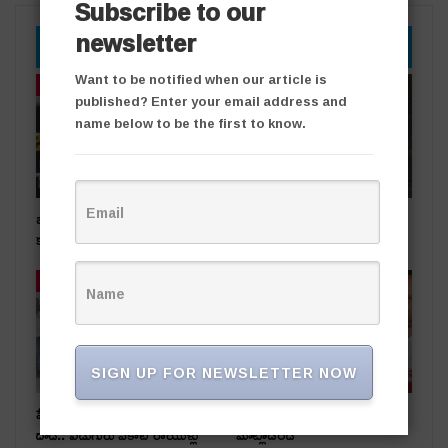
Subscribe to our
newsletter
YOU MIGHT ALSO LIKE
Want to be notified when our article is
తాజా వార్తలు
తాజా వార్తలు
published? Enter your email address and
name below to be the first to know.
బంగారు దుకాణంలో చోరీ..
రోడ్డు ప్రమాదంలో ఒకరికి గాయాలు
కలకలం
తాజా వార్తలు
తాజా వార్తలు
SIGN UP FOR NEWSLETTER NOW
పేకాట స్థావరంపై టాస్క్‌ఫోర్స్
నిజానిజాలు తెలుసుకుని
దాడి.. ఏడుగురు పేకాట రాయుళ్లు
మాట్లాడండి