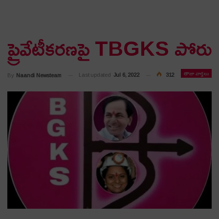
ప్రైవేటీకరణపై TBGKS పోరు
తాజా వార్తలు
Last updated
Jul 6, 2022
312
By
Naandi Newsteam