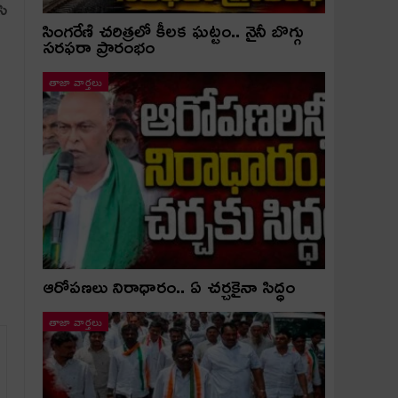
సి
సింగరేణి చరిత్రలో కీలక ఘట్టం.. నైనీ బొగ్గు
సరఫరా ప్రారంభం
తాజా వార్తలు
ఆరోపణలు నిరాధారం.. ఏ చర్చకైనా సిద్ధం
తాజా వార్తలు