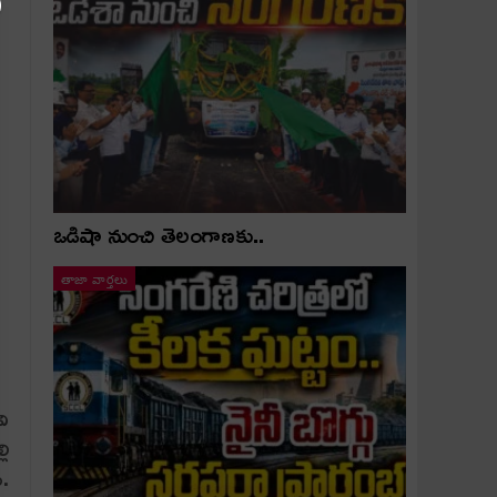
ఒడిషా నుంచి తెలంగాణ‌కు..
తాజా వార్తలు
వి
లి
ు.