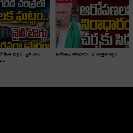
లో కీలక ఘట్టం.. నైనీ బొగ్గు
ఆరోపణలు నిరాధారం.. ఏ చర్చకైనా సిద్ధం
ంభం