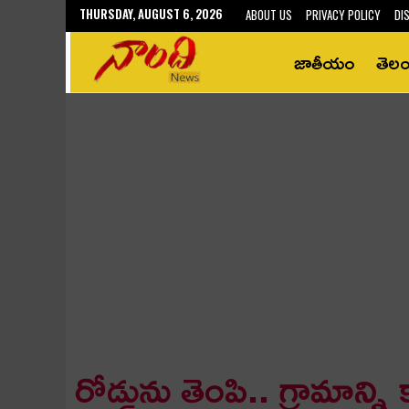
THURSDAY, AUGUST 6, 2026
ABOUT US
PRIVACY POLICY
DI
జాతీయం
తెల
రోడ్డును తెంపి.. గ్రామాన్ని