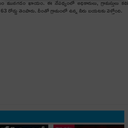
రామం మున‌గ‌డం ఖాయం. ఈ నేప‌థ్యంలో అధికారులు, గ్రామ‌స్తులు క‌లి
రి 63 రోడ్డు తెంపారు. దీంతో గ్రామంలో ఉన్న నీరు బ‌య‌ట‌కు వెళ్తోంది.
తాజా వార్తలు