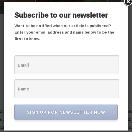
Subscribe to our newsletter
Want to be notified when our article is published?
Enter your email address and name below to be the
first to know.
భందంలో చిక్కుకుంటున్నాయి. వ‌ర‌ద నీరు గ్రామాల‌ను చుట్టుముడుతోంది. అ
SIGN UP FOR NEWSLETTER NOW
ారు. మూడు రోజులుగా కురుస్తున్న వ‌ర్షాల‌కు మంచిర్యాల జిల్లా కోటపల్
. ఆ నీరు బ‌య‌ట‌కు వెళ్లే దారి లేక ప్ర‌జ‌లు ఇబ్బందులు ప‌డుతున్నార