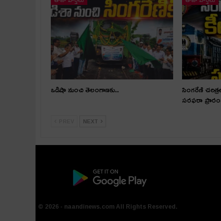
ఒడిషా నుంచి తెలంగాణ‌కు..
సింగరేణి చరిత్ర
సరఫరా ప్రార
PREV
NEXT
© 2026 - naandinews.com All Rights Reserved.