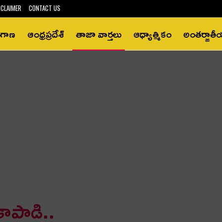
SCLAIMER
CONTACT US
ంగాణ
ఆంధ్రప్రదేశ్‌
తాజా వార్తలు
ఆధ్యాత్మికం
అంతర్జాత
 కాపాడి..