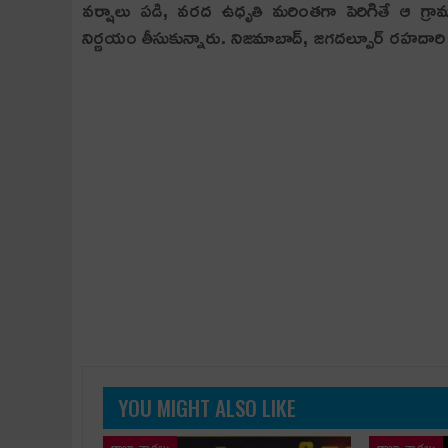
వ‌ర్షాలు ప‌డి, వ‌ర‌ద ఉధృతి మ‌రింత‌గా పెరిగితే ఆ గ్
నిర్ణ‌యం తీసుకున్నారు. నిజ‌మాబాద్‌, జ‌గ‌ద‌ల్పూర్ ర‌హ‌దా
YOU MIGHT ALSO LIKE
తాజా వార్తలు
తాజా వార్తలు