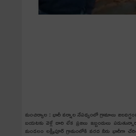
మంచిర్యాల : భారీ వ‌ర్షాల నేప‌థ్యంలో గ్రామాలు జ‌ల‌దిగ్
బ‌య‌ట‌కు వెళ్లే దారి లేక ప్ర‌జ‌లు ఇబ్బందులు ప‌డుతున్న
మండలం లక్ష్మీపూర్ గ్రామంలోకి వరద నీరు భారీగా చేరింది