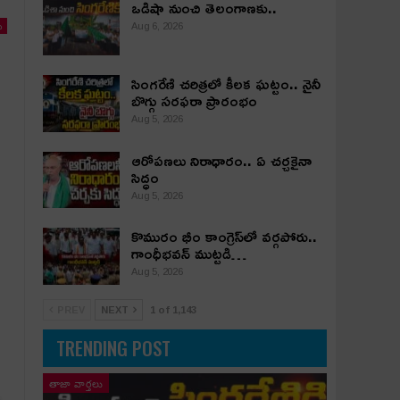
ఒడిషా నుంచి తెలంగాణ‌కు..
ు
Aug 6, 2026
సింగరేణి చరిత్రలో కీలక ఘట్టం.. నైనీ
బొగ్గు సరఫరా ప్రారంభం
Aug 5, 2026
ఆరోపణలు నిరాధారం.. ఏ చర్చకైనా
సిద్ధం
Aug 5, 2026
కొమురం భీం కాంగ్రెస్‌లో వర్గపోరు..
గాంధీభవన్ ముట్టడి…
Aug 5, 2026
PREV
NEXT
1 of 1,143
TRENDING POST
తాజా వార్తలు