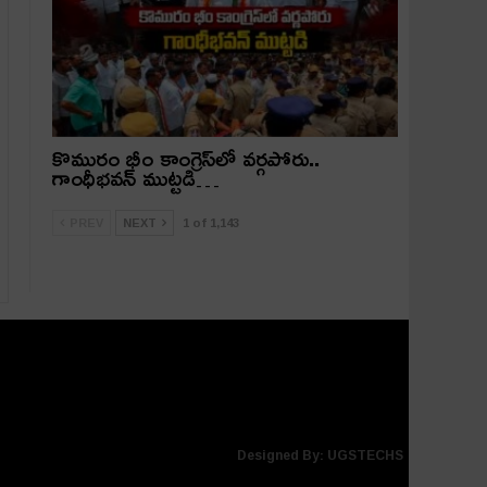
కొమురం భీం కాంగ్రెస్‌లో వర్గపోరు..
గాంధీభవన్ ముట్టడి…
PREV
NEXT
1 of 1,143
Designed By:
UGSTECHS