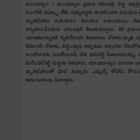
మంచిర్యాల : మంచిర్యాల ప్ర‌ధాన ఆసుప‌త్రి వ‌ద్ద ఉద్రిక్
సింగరేణి రెస్క్యూ టీమ్ సభ్యులిద్దరు మరణించిన విష‌యం 
మృతదేహాలు గురువారం ఉదయం లభించాయి. రెస్క్యూ ఆ
నిర్వ‌హించేందుకు ఆసుప‌త్రికి తీసుకువ‌చ్చారు. ఈ క్ర‌
యాజ‌మాన్యానికి వ్య‌తిరేకంగా నినాదాలు చేశారు.మృతి చెం
డిమాండ్ చేశారు. పెద్దఎత్తున కార్మికులు అక్క‌డ‌కు చేరుక
ఆందోళ‌న‌కు ఏఐటీయూసీ నేత వాసిరెడ్డి సీతారామ‌య్య‌, త
సురేంద‌ర్‌రెడ్డి మ‌ద్ద‌తు తెలిపారు. యాజ‌మాన్యం ప‌రంగా ర
మృత‌దేహాల‌తో పాటే సిర్పూరు ఎమ్మెల్యే కోనేరు కోన‌ప్ప‌,
కుటుంబాల‌ను ఓదార్చారు.