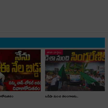
తాజా వార్తలు
ళాకోరుతనం
ఒడిషా నుంచి తెలంగాణ‌కు..