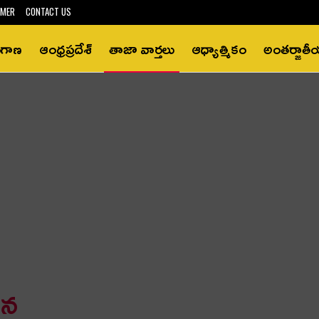
IMER
CONTACT US
ంగాణ
ఆంధ్రప్రదేశ్‌
తాజా వార్తలు
ఆధ్యాత్మికం
అంతర్జాత
‌న