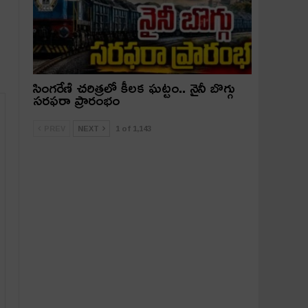
సింగరేణి చరిత్రలో కీలక ఘట్టం.. నైనీ బొగ్గు
సరఫరా ప్రారంభం
PREV
NEXT
1 of 1,143