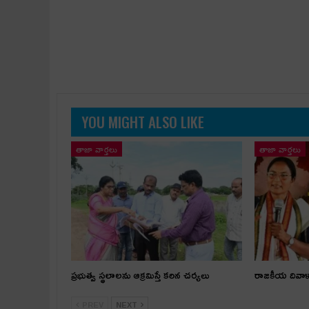
YOU MIGHT ALSO LIKE
తాజా వార్తలు
తాజా వార్తలు
ప్రభుత్వ స్థలాలను ఆక్రమిస్తే కఠిన చర్యలు
రాజకీయ దివా
PREV
NEXT