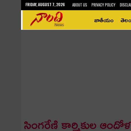
FRIDAY, AUGUST 7, 2026
ABOUT US
PRIVACY POLICY
DISCLA
జాతీయం
తెల
సింగ‌రేణి కార్మికుల ఆందోళ