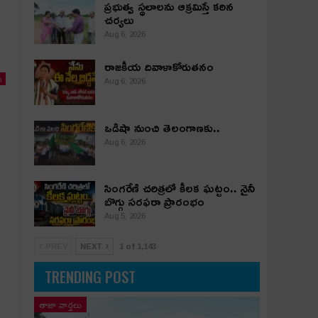
ప్రభుత్వ స్థలాలను ఆక్రమిస్తే కఠిన
చర్యలు
Aug 6, 2026
రాజకీయ దివాళాకోరుతనం
ు
Aug 6, 2026
ఒడిషా నుంచి తెలంగాణ‌కు..
Aug 6, 2026
సింగరేణి చరిత్రలో కీలక ఘట్టం.. నైనీ
బొగ్గు సరఫరా ప్రారంభం
Aug 5, 2026
PREV
NEXT
1 of 1,143
TRENDING POST
తాజా వార్తలు