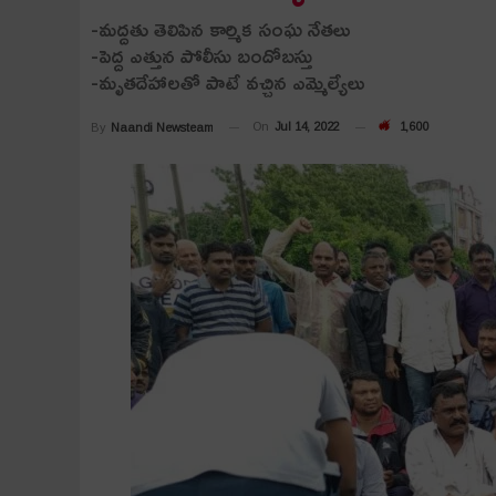
-మ‌ద్ద‌తు తెలిపిన కార్మిక సంఘ నేత‌లు
-పెద్ద ఎత్తున పోలీసు బందోబ‌స్తు
-మృత‌దేహాల‌తో పాటే వ‌చ్చిన ఎమ్మెల్యేలు
On
Jul 14, 2022
1,600
By
Naandi Newsteam