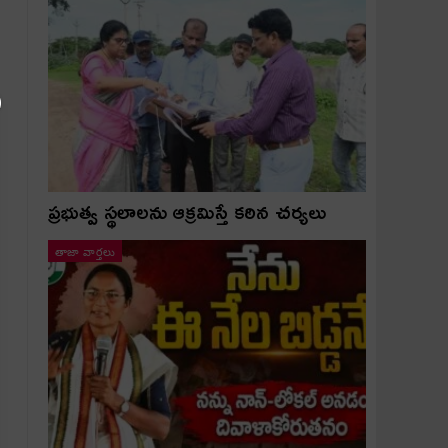
ప్రభుత్వ స్థలాలను ఆక్రమిస్తే కఠిన చర్యలు
తాజా వార్తలు