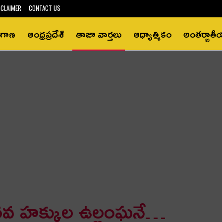
SCLAIMER
CONTACT US
ంగాణ
ఆంధ్రప్రదేశ్‌
తాజా వార్తలు
ఆధ్యాత్మికం
అంతర్జాత
నవ హక్కుల ఉల్లంఘనే…