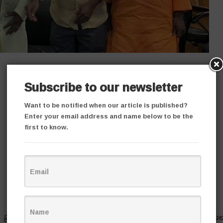
Subscribe to our newsletter
Want to be notified when our article is published?
Enter your email address and name below to be the
first to know.
రభుత్వం అటవీ అధికారులు పోలీసుల చేత ఆదివాసులపై దాడుల