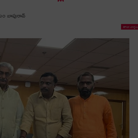
ం బాపురావ్
తాజా వార్తల