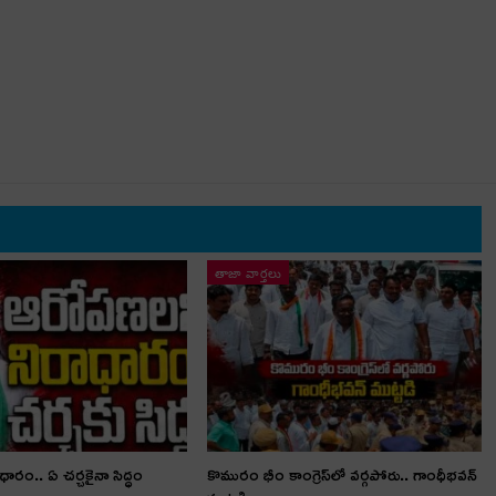
తాజా వార్తలు
ారం.. ఏ చర్చకైనా సిద్ధం
కొమురం భీం కాంగ్రెస్‌లో వర్గపోరు.. గాంధీభవన్