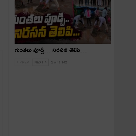
గుంతలు పూడ్చి… నిరసన తెలిపి…
PREV
NEXT
1 of 1,142