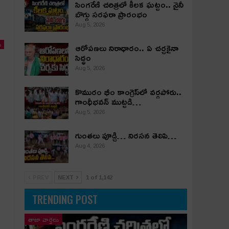
సింగరేణి చరిత్రలో కీలక ఘట్టం.. నైనీ
బొగ్గు సరఫరా ప్రారంభం
Aug 5, 2026
ఆరోపణలు నిరాధారం.. ఏ చర్చకైనా
ు
సిద్ధం
Aug 5, 2026
కొమురం భీం కాంగ్రెస్‌లో వర్గపోరు..
గాంధీభవన్ ముట్టడి…
Aug 5, 2026
గుంతలు పూడ్చి… నిరసన తెలిపి…
Aug 4, 2026
PREV
NEXT
1 of 1,142
TRENDING POST
తాజా వార్తలు