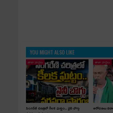
YOU MIGHT ALSO LIKE
తాజా వార్తలు
తాజా వార్తలు
సింగరేణి చరిత్రలో కీలక ఘట్టం.. నైనీ బొగ్గు
ఆరోపణలు నిరాధ