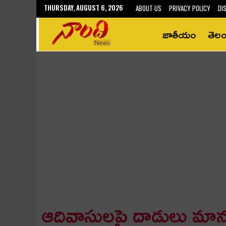
THURSDAY, AUGUST 6, 2026
ABOUT US
PRIVACY POLICY
DI
జాతీయం
తెల
ఆదివాసులపై దాడులు మా