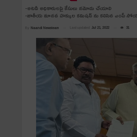
-అటవీ అధికారులపై కేసులు నమోదు చేయాలి
-జాతీయ మానవ హక్కుల కమిషన్ ను కలిసిన ఎంపీ సోయ
Last updated
Jul 21, 2022
31
By
Naandi Newsteam