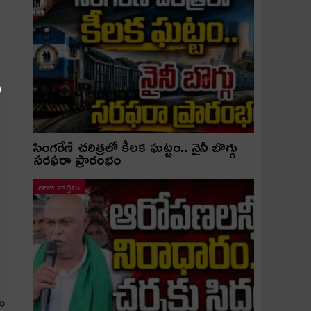
సింగరేణి చరిత్రలో కీలక ఘట్టం.. నైనీ బొగ్గు
సరఫరా ప్రారంభం
తాజా వార్తలు
ు