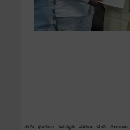
పోడు భూముల సమస్యను సాకుగా చూపి తెలంగాణ ప్