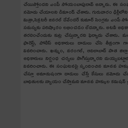
చేయిస్తోంద‌ని ఎంపీ సోయంబాపురావ్ అన్నారు. ఈ సంఘ
నమోదు చేయాలని డిమాండ్ చేశారు. గురువారం ఢిల్లీలోని జ
మిశ్రా,సెక్రటరీ జనరల్ దేవేందర్ కుమార్ సింగ్లను ఎంపీ
సమస్యకు పరిష్కారం లభించడం లేద‌న్నారు. అటవీ అధికార
తరలించేందుకు కుట్ర చేస్తున్నార‌ని ఫిర్యాదు చేశార
ఫారెస్ట్, పోలీస్‌ అధికారులు దాడులు చేసి తీవ్రం
వివరించారు. ఖమ్మం, వరంగల్, ఆదిలాబాద్ పాత జిల్లాల 
అధికారులు నిర్బంధ చర్యలు సాగిస్తున్నారని దుయ్య
వివరించారు. ఈ సంఘటనపై స్పందించిన మానవ హక్కుల కమ
చేస్తూ అమానుషంగా దాడులు చేస్తే కేసులు నమోదు చేస్
బాధితులకు న్యాయం చేస్తామని మానవ హక్కుల కమిషన్ చై