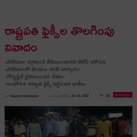
రాష్ట్రప‌తి ఫ్లెక్సీల తొల‌గింపు
వివాదం
-పోలీసులు ద‌గ్గ‌రుండి తీసేయించార‌ని బీజేపీ ఆరోప‌ణ‌
-పోలీసుల‌తో పాయ‌ల శ‌ర‌త్ వాగ్వాదం
-రోడ్డుపైనే బైఠాయించిన నేత‌లు
-ఆందోళ‌న త‌ర్వాత ఫ్లెక్సీ పెట్టించిన ఖాకీలు
తాజా వార్తలు
Last updated
Jul 25, 2022
311
By
Naandi Newsteam