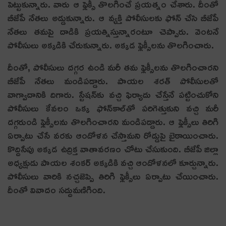
పెట్టుకున్నారు. వారు ఆ ఫ్లెక్సీ తొల‌గించే ప్ర‌య‌త్నం చేశారు. దీంతో
బీజేపీ నేత‌లు అడ్డుకున్నారు. ఆ వ్య‌క్తి పోలీసుల‌కు ఫోన్ చేసి బీజేపీ
నేత‌లు త‌మ‌పై దాడికి ప్ర‌య‌త్నిస్తున్నారంటూ చెప్పారు. వెంట‌నే
పోలీసులు అక్క‌డికి చేరుకున్నారు. అక్క‌డ ఫ్లెక్సీల‌ను తొల‌గించారు.
దీంతో, పోలీసులు ద‌గ్గ‌ర ఉండి మ‌రీ త‌మ ఫ్లెక్సీల‌ను తొల‌గించార‌ని
బీజేపీ నేత‌లు మండిప‌డ్డారు. పాయ‌ల శ‌ర‌త్ పోలీసుల‌తో
వాగ్వాదానికి దిగారు. స్టేష‌న్‌కు వ‌చ్చి ఫిర్యాదు చేస్తేనే ప‌ట్టించుకోని
పోలీసులు కేవ‌లం ఒక్క ఫోన్‌కాల్‌తో ప‌రిగెత్తుకుని వ‌చ్చి మ‌రీ
ద‌గ్గ‌రుండి ఫ్లెక్సీల‌ను తొల‌గించార‌ని మండిప‌డ్డారు. ఆ ఫ్లెక్సీలు తిరిగి
ఏర్పాటు చేసే వ‌ర‌కు ఆందోళ‌న చేస్తామ‌ని రోడ్డుపై బైఠాయించారు.
కొద్దిసేపు అక్క‌డ ఉద్రిక్త వాతావ‌ర‌ణం చోటు చేసుకుంది. బీజేపీ జిల్లా
అధ్య‌క్షుడు పాయ‌ల శంక‌ర్ అక్క‌డికి వ‌చ్చి ఆందోళ‌న‌లో కూర్చున్నారు.
పోలీసులు వారికి న‌చ్చ‌జెప్పి తిరిగి ఫ్లెక్సీలు ఏర్పాటు చేయించారు.
దీంతో వివాదం స‌ద్దుమ‌ణిగింది.