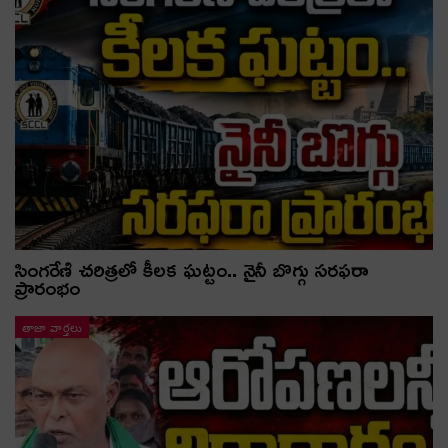
సింగరేణి చరిత్రలో కీలక ఘట్టం.. నైనీ బొగ్గు సరఫరా
ప్రారంభం
తాజా వార్తలు