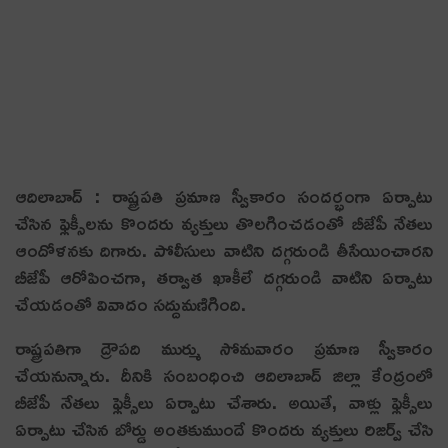
ఆదిలాబాద్ : రాష్ట్రప‌తి ప్ర‌మాణ స్వీకారం సంద‌ర్భంగా ఏర్పాటు
చేసిన ఫ్లెక్సీల‌ను కొంద‌రు వ్య‌క్తులు తొల‌గించ‌డంతో బీజేపీ నేత‌లు
ఆందోళ‌న‌కు దిగారు. పోలీసులు వాటిని ద‌గ్గ‌రుండి తీసేయించార‌ని
బీజేపీ ఆరోపించ‌గా, త‌ర్వాత ఖాకీలే ద‌గ్గ‌రుండి వాటిని ఏర్పాటు
చేయ‌డంతో వివాదం స‌ద్దుమ‌ణిగింది.
రాష్ట్రప‌తిగా ద్రౌప‌ది ముర్ము సోమ‌వారం ప్ర‌మాణ స్వీకారం
చేయ‌నున్నారు. దీనికి సంబంధించి ఆదిలాబాద్ జిల్లా కేంద్రంలో
బీజేపీ నేత‌లు ఫ్లెక్సీలు ఏర్పాటు చేశారు. అయితే, వాళ్లు ఫ్లెక్సీలు
ఏర్పాటు చేసిన బోర్డు అంత‌కుముందే కొంద‌రు వ్య‌క్తులు రిజ‌ర్వ్ చేసి