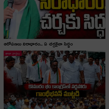
ఆరోపణలు నిరాధారం.. ఏ చర్చకైనా సిద్ధం
తాజా వార్తలు