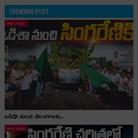
TRENDING POST
తాజా వార్తలు
ఒడిషా నుంచి తెలంగాణ‌కు..
తాజా వార్తలు