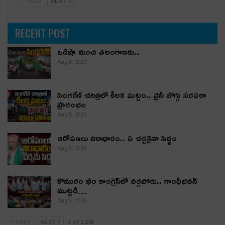
PREV
NEXT
RECENT POST
ఒడిషా నుంచి తెలంగాణ‌కు..
Aug 6, 2026
సింగరేణి చరిత్రలో కీలక ఘట్టం.. నైనీ బొగ్గు సరఫరా
ప్రారంభం
Aug 5, 2026
ఆరోపణలు నిరాధారం.. ఏ చర్చకైనా సిద్ధం
Aug 5, 2026
కొమురం భీం కాంగ్రెస్‌లో వర్గపోరు.. గాంధీభవన్
ముట్టడి…
Aug 5, 2026
PREV
NEXT
1 of 1,143