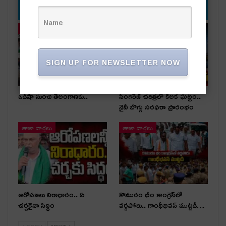
YOU MIGHT ALSO LIKE
తాజా వార్తలు
తాజా వార్తలు
SIGN UP FOR NEWSLETTER NOW
ఒడిషా నుంచి తెలంగాణ‌కు..
సింగరేణి చరిత్రలో కీలక ఘట్టం..
నైనీ బొగ్గు సరఫరా ప్రారంభం
తాజా వార్తలు
తాజా వార్తలు
ఆరోపణలు నిరాధారం.. ఏ
కొమురం భీం కాంగ్రెస్‌లో
చర్చకైనా సిద్ధం
వర్గపోరు.. గాంధీభవన్ ముట్టడి…